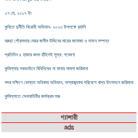
২৭ মে, ২০১৭ ইং
কুবিতে দুর্নীতি বিরোধী অভিযান- ২০২৩ উপলক্ষে র‍্যালি
বরুড়া পৌরসভার মেয়র জসীম উদ্দিনের মায়ের জানাজা ও দাফন সম্পন্ন
প্রতিদিন ৫ হাজার কদম হাঁটলেই সুস্থ: গবেষণা
কুমিল্লায় লকডাউনে বিধিনিষেধ না মানায় মামলা জরিমানা
সদর দক্ষিণে ভোক্তা অধিকার অভিযান, অস্বাস্থ্যকর পরিবেশে খাদ্য উৎপাদনে জরিমানা
কুমিল্লাতে সেনাবাহিনীর কার্যক্রম শুরু
গ্যালারী
ads