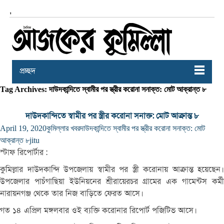
,
প্রচ্ছদ
Tag Archives: দাউদকান্দিতে স্বামীর পর স্ত্রীর করোনা সনাক্ত: মোট আক্রান্ত ৮
দাউদকান্দিতে স্বামীর পর স্ত্রীর করোনা সনাক্ত: মোট আক্রান্ত ৮
April 19, 2020
কুমিল্লার খবর
দাউদকান্দিতে স্বামীর পর স্ত্রীর করোনা সনাক্ত: মোট
আক্রান্ত ৮
jitu
স্টাফ
রিপোর্টার
:
কুমিল্লার
দাউদকান্দি
উপজেলায়
স্বামীর
পর
স্ত্রী
করোনায়
আক্রান্ত
হয়েছেন।
উপজেলার
পাচঁগাছিয়া
ইউনিয়নের
শ্রীরায়েরচর
গ্রামের
এক
গামেন্টস
কর্ম
নারায়নগঞ্জ
থেকে
তার
নিজ
বাড়িতে
ফেরত
আসে।
গত
১৪
এপ্রিল
মঙ্গলবার
ওই
ব্যক্তি
করোনার
রিপোর্ট
পজিটিভ
আসে।