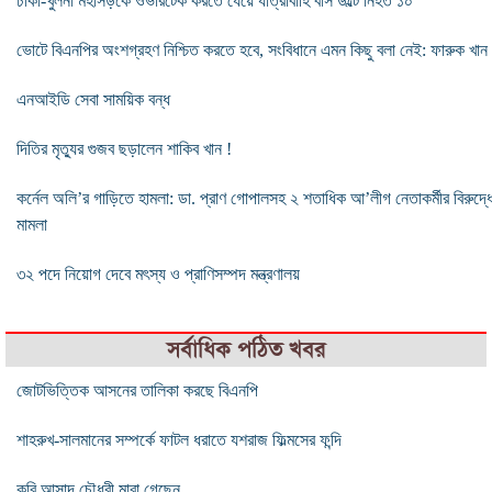
ঢাকা-খুলনা মহাসড়কে ওভারটেক করতে যেয়ে যাত্রীবাহি বাস উল্টে নিহত ১০
ভোটে বিএনপির অংশগ্রহণ নিশ্চিত করতে হবে, সংবিধানে এমন কিছু বলা নেই: ফারুক খান
এনআইডি সেবা সাময়িক বন্ধ
দিতির মৃত্যুর গুজব ছড়ালেন শাকিব খান !
কর্নেল অলি’র গাড়িতে হামলা: ডা. প্রাণ গোপালসহ ২ শতাধিক আ’লীগ নেতাকর্মীর বিরুদ্ধ
মামলা
৩২ পদে নিয়োগ দেবে মৎস্য ও প্রাণিসম্পদ মন্ত্রণালয়
সর্বাধিক পঠিত খবর
জোটভিত্তিক আসনের তালিকা করছে বিএনপি
শাহরুখ-সালমানের সম্পর্কে ফাটল ধরাতে যশরাজ ফিল্মসের ফন্দি
কবি আসাদ চৌধুরী মারা গেছেন