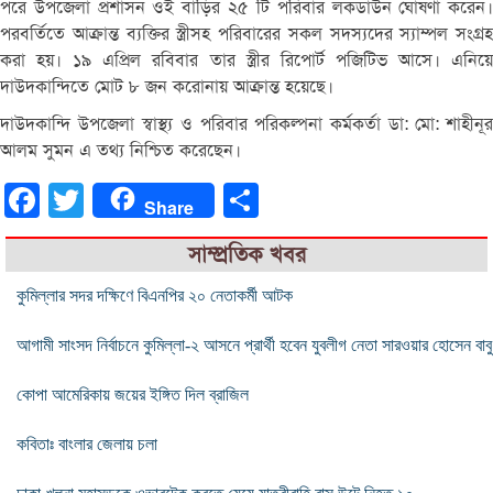
পরে
উপজেলা
প্রশাসন
ওই
বাড়ির
২৫
টি
পরিবার
লকডাউন
ঘোষণা
করেন
পরবর্তিতে
আক্রান্ত
ব্যক্তির
স্ত্রীসহ
পরিবারের
সকল
সদস্যদের
স্যাম্পল
সংগ্রহ
করা
হয়।
১৯
এপ্রিল
রবিবার
তার
স্ত্রীর
রিপোর্ট
পজিটিভ
আসে।
এনিয়
দাউদকান্দিতে
মোট
৮
জন
করোনায়
আক্রান্ত
হয়েছে।
দাউদকান্দি
উপজেলা
স্বাস্থ্য
ও
পরিবার
পরিকল্পনা
কর্মকর্তা
ডা
:
মো
:
শাহীনূ
আলম
সুমন
এ
তথ্য
নিশ্চিত
করেছেন।
Facebook
Twitter
Share
Share
সাম্প্রতিক খবর
কুমিল্লার সদর দক্ষিণে বিএনপির ২০ নেতাকর্মী আটক
আগামী সাংসদ নির্বাচনে কুমিল্লা-২ আসনে প্রার্থী হবেন যুবলীগ নেতা সারওয়ার হোসেন বাবু
কোপা আমেরিকায় জয়ের ইঙ্গিত দিল ব্রাজিল
কবিতাঃ বাংলার জেলায় চলা