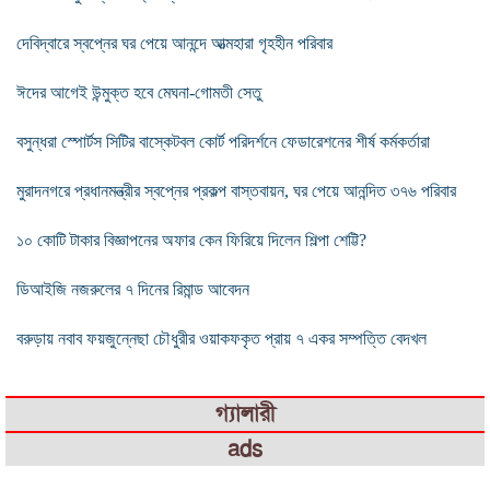
দেবিদ্বারে স্বপ্নের ঘর পেয়ে আনন্দে আত্মহারা গৃহহীন পরিবার
ঈদের আগেই উন্মুক্ত হবে মেঘনা-গোমতী সেতু
বসুন্ধরা স্পোর্টস সিটির বাস্কেটবল কোর্ট পরিদর্শনে ফেডারেশনের শীর্ষ কর্মকর্তারা
মুরাদনগরে প্রধানমন্ত্রীর স্বপ্নের প্রকল্প বাস্তবায়ন, ঘর পেয়ে আনন্দিত ৩৭৬ পরিবার
১০ কোটি টাকার বিজ্ঞাপনের অফার কেন ফিরিয়ে দিলেন শিল্পা শেট্টি?
ডিআইজি নজরুলের ৭ দিনের রিমান্ড আবেদন
বরুড়ায় নবাব ফয়জুন্নেছা চৌধুরীর ওয়াকফকৃত প্রায় ৭ একর সম্পত্তি বেদখল
গ্যালারী
ads