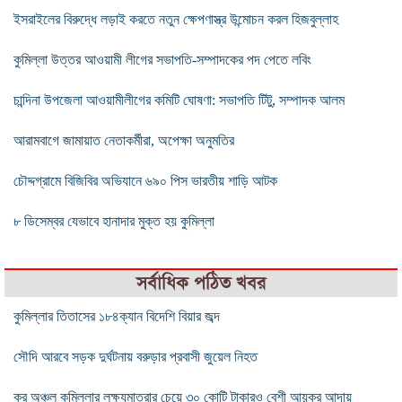
ইসরাইলের বিরুদ্ধে লড়াই করতে নতুন ক্ষেপণাস্ত্র উন্মোচন করল হিজবুল্লাহ
কুমিল্লা উত্তর আওয়ামী লীগের সভাপতি-সম্পাদকের পদ পেতে লবিং
চান্দিনা উপজেলা আওয়ামীলীগের কমিটি ঘোষণা: সভাপতি টিটু, সম্পাদক আলম
আরামবাগে জামায়াত নেতাকর্মীরা, অপেক্ষা অনুমতির
চৌদ্দগ্রামে বিজিবির অভিযানে ৬৯০ পিস ভারতীয় শাড়ি আটক
৮ ডিসেম্বর যেভাবে হানাদার মুক্ত হয় কুমিল্লা
সর্বাধিক পঠিত খবর
কুমিল্লার তিতাসের ১৮৪ক্যান বিদেশি বিয়ার জব্দ
সৌদি আরবে সড়ক দুর্ঘটনায় বরুড়ার প্রবাসী জুয়েল নিহত
কর অঞ্চল কুমিল্লার লক্ষ্যমাত্রার চেয়ে ৩০ কোটি টাকারও বেশী আয়কর আদায়