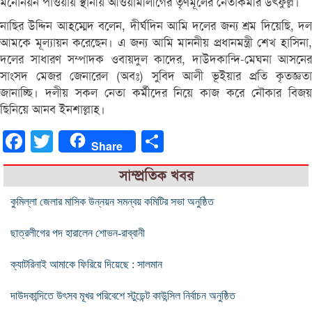
মনোনয়ন পাওয়ায় স্থানীয় আওয়ামীলীগের তৃণমূলের নেতাকর্মীর উৎফুল্ল।
নাছির উদ্দিন আহম্মেদ বলেন, দীর্ঘদিন আমি দলের জন্য শ্রম দিয়েছি, দল
আমকে মূল্যায়ন করেছেন। এ জন্য আমি মাননীয় প্রধানমন্ত্রী শেখ হাসিনা,
দলের সাধারণ সম্পাদক ওবায়দুল কাদের, দাউদকান্দি-মেঘনা আসনের
সাংসদ মেজর জেনারেল (অবঃ) সুবিদ আলী ভূইয়ার প্রতি কৃতজ্ঞতা
জানাচ্ছি। দলীয় সকল নেতা কর্মীদের নিয়ে কাজ করে নৌকার বিজয়
ছিনিয়ে আনব ইনশাল্লাহ।
Facebook
Twitter
Share
Share
সাম্প্রতিক খবর
কুমিল্লা জেলার মাসিক উন্নয়ন সমন্বয় কমিটির সভা অনুষ্ঠিত
ছাত্রলীগের পদ হারালেন শোভন-রাব্বানী
ক্যাটরিনাই আমাকে ফিরিয়ে দিয়েছে : সালমান
দাউদকান্দিতে উৎসব মূখর পরিবেশে স্টুডেন্ট কাউন্সিল নির্বাচন অনুষ্ঠিত