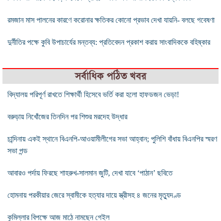
রমজান মাস পালনের কারণে করোনার ক্ষতিকর কোনো প্রভাব দেখা যায়নি- বলছে গবেষণা
দুর্নীতির পক্ষে কুবি উপাচার্যের মন্তব্য: প্রতিবেদন প্রকাশ করায় সাংবাদিককে বহিষ্কার
সর্বাধিক পঠিত খবর
বিদ্যালয় পরিপূর্ণ রাখতে শিক্ষার্থী হিসেবে ভর্তি করা হলো হাফডজন ভেড়া!
বরুড়ায় নিখোঁজের তিনদিন পর শিশুর মরদেহ উদ্ধার
চান্দিনায় একই স্থানে বিএনপি-আওয়ামীলীগের সভা আহ্বান; পুলিশি বাঁধায় বিএনপির স্মরণ
সভা পন্ড
আবারও পর্দায় ফিরছে শাহরুখ-সালমান জুটি, দেখা যাবে ‘পাঠান’ ছবিতে
হোমনায় পরকীয়ার জেরে স্বামীকে হত্যার দায়ে স্ত্রীসহ ৪ জনের মৃত্যুদণ্ড
কুমিল্লার বিপক্ষে আজ মাঠে নামছেন গেইল