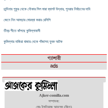
চান্দিনায় পুকুর থেকে নৌকার সিল মারা ব্যালট উদ্ধার, পুনরায় নির্বাচনের দাবি
জেনে নিন আমড়ার মোরব্বা করার রেসিপি
তীব্র শীতে কাঁপছে কুমিল্লাবাসী
কুমিল্লার নাজিরা বাজার থেকে গাঁজাসহ যুবক আটক
গ্যালারী
ads
Ajker-comilla.com
সম্পাদক:
মোঃ ইমতিয়াজ আহমেদ (জিতু)