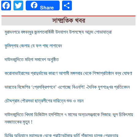
Facebook
Twitter
Share
Share
সাম্প্রতিক খবর
মুরাদনগরে বঙ্গবন্ধুর জন্মশতবার্ষিকী উদযাপন উপলক্ষ্যে আনন্দ শোভাযাত্রা
কুমিল্লায় জেলায় যে ফল গাছ লাগাবেন
দাউদকান্দিতে মহিলা সমাবেশ অনুষ্ঠিত
করোনাভাইরাসের প্রাদুর্ভাবের কারণে আগামী মঙ্গলবার থেকে শিক্ষাপ্রতিষ্ঠান বন্ধ ঘোষণা
ভারতের বিজেপির ‘প্রেসক্রিপশনে’ এগোচ্ছে বিএনপি! -দৈনিক যুগশঙ্খের প্রতিবেদন
চৌদ্দগ্রাম পৌরসভা ছাত্রলীগের দায়িত্বে শুভ ও নয়ন
দাউদকান্দিতে খিদমা ডিজিটাল হসপিটালে ৭ মাসের অন্তঃসত্ত্বাকে সিজার: ভুল চিকিৎসায়
নবজাতকের মৃত্যু !
ডিবির অভিযানে মহাসড়ক থেকে প্রাইভেটকার ভর্তি গাঁজাসহ চালক গ্রেফতার