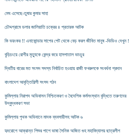
মেঘ এসেছে-তুষার কুমার সাহা
চৌদ্দগ্রামে ডলার জালিয়াতি চক্রের ৪ প্রতারক আটক
কি ভয়ংকর !! এনাকোন্ডার সাপের পেট থেকে বেড় করল জীবিত মানুষ -ভিডিও দেখুন !
বুড়িচংয়ে রোগীর মৃত্যুকে কেন্দ্র করে হাসপাতাল ভাংচুর
দ্বিতীয় বারের মত সংসদ সদস্য নির্বাচিত হওয়ায় রাজী ফখরুলকে সংবর্ধনা প্রদান
বাংলাদেশ আবৃত্তিশিল্পী সংসদ গঠন
কুমিল্লায় নিরাপদ অভিবাসন নিশ্চিতকরণ ও বৈদেশিক কর্মসংস্থান বৃদ্ধিতে তরুণদের
উদ্বুদ্ধকরণ সভা
কুমিল্লায় পৃথক অভিযানে মাদক ব্যবসায়ীসহ আটক ৬
হৃদরোগে আক্রান্ত শিশুর পাশে ভাষা সৈনিক অজিত গুহ মহাবিদ্যালয় ছাত্রলীগ