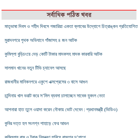
সর্বাধিক পঠিত খবর
মাতৃভাষা দিবস ও শহীদ দিবসে গজারিয়া একতা ক্লাবের উদ্যোগে চিত্রাঙ্কন প্রতিযোগিত
মুরাদনগরে পৃথক অভিযানে গাঁজাসহ ৪ জন আটক
কুমিল্লা বুড়িচংয়ে দেড় কোটি টাকার মাদকসহ মাদক কারবারি আটক
সালমান খানের নতুন টিভি চ্যানেল আসছে
রাজধানীর মানিকনগরে একুশে এক্সপ্রেসের ৩ বাসে আগুন
চান্দিনায় খাল ভরাট করে স’মিল ব্যবসা চালাচ্ছেন সাবেক যুবদল নেতা
আপনারা হাত তুলে ওয়াদা করেন নৌকায় ভোট দেবেন : প্রধানমন্ত্রী (ভিডিও)
কুবির দত্ত হল সংলগ্ন পাহাড়ে ফের আগুন
কুমিল্লায় বাস ও ট্রাক নিয়ন্ত্রণ হারিয়ে রাস্তার দু’পাশে