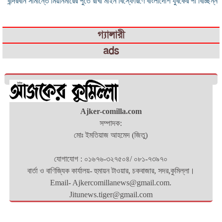
বান্দরবান সীমান্তে মিয়ানমারের পুতে রাখা মাইন বিস্ফোরণে বাংলাদেশি যুবকের পা বিচ্ছিন্ন
গ্যালারী
ads
Ajker-comilla.com
সম্পাদক:
মোঃ ইমতিয়াজ আহমেদ (জিতু)
যোগাযোগ : ০১৬৭৬-৩২৭৫০৪/ ০৮১-৭৩৯৭০
বার্তা ও বাণিজ্যিক কার্যালয়- হুমায়ন টাওয়ার, চকবাজার, সদর,কুমিল্লা।
Email- Ajkercomillanews@gmail.com.
Jitunews.tiger@gmail.com