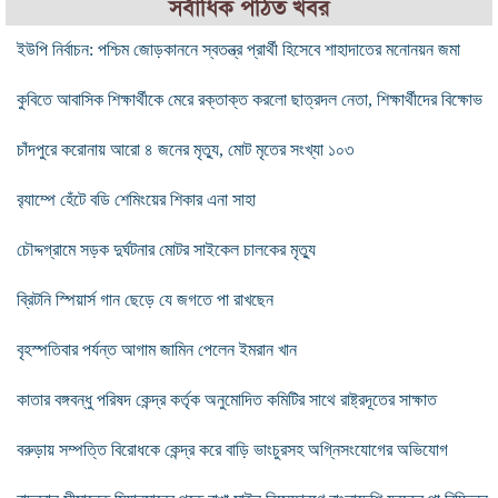
সর্বাধিক পঠিত খবর
ইউপি নির্বাচন: পশ্চিম জোড়কাননে স্বতন্ত্র প্রার্থী হিসেবে শাহাদাতের মনোনয়ন জমা
কুবিতে আবাসিক শিক্ষার্থীকে মেরে রক্তাক্ত করলো ছাত্রদল নেতা, শিক্ষার্থীদের বিক্ষোভ
চাঁদপুরে করোনায় আরো ৪ জনের মৃত্যু, মোট মৃতের সংখ্যা ১০৩
ব়্যাম্পে হেঁটে বডি শেমিংয়ের শিকার এনা সাহা
চৌদ্দগ্রামে সড়ক দুর্ঘটনার মোটর সাইকেল চালকের মৃত্যু
ব্রিটনি স্পিয়ার্স গান ছেড়ে যে জগতে পা রাখছেন
বৃহস্পতিবার পর্যন্ত আগাম জামিন পেলেন ইমরান খান
কাতার বঙ্গবন্ধু পরিষদ কেন্দ্র কর্তৃক অনুমোদিত কমিটির সাথে রাষ্ট্রদূতের সাক্ষাত
বরুড়ায় সম্পত্তি বিরোধকে কেন্দ্র করে বাড়ি ভাংচুরসহ অগ্নিসংযোগের অভিযোগ