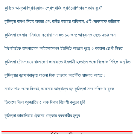
কুবিতে আন্তঃবিশ্ববিদ্যালয় প্রোগ্রামিং প্রতিযোগিতায় প্রথম বুয়েট
কুমিল্লা বাদশা মিয়ার বাজার এবং রানীর বাজারে অভিযান, ৫টি দোকানকে জরিমানা
কুমিল্লা জেলায় শনিবারে করোনা শনাক্ত ১৬ জন: আক্রান্ত বেড়ে ২৬৪ জন
ইউনাইটেড হাসপাতালে আইসোলেশন ইউনিটে আগুনে পুড়ে ৫ করোনা রোগী নিহত
কুমিল্লা চৌদ্দগ্রামে বাংলাদেশ জামায়াতে ইসলামী হরতালে পক্ষে বিক্ষোভ মিছিল অনুষ্ঠিত
কুমিল্লার ব্রাহ্মণপাড়ায় পাওনা টাকা চাওয়ায় অতর্কিত হামলায় আহত ১
নারায়ণগঞ্জ থেকে ফিরেই করোনায় আক্রান্ত হন কুমিল্লা সদর দক্ষিণের যুবক
তিতাসে বিরল প্রজাতির ৫ লক্ষ টাকার বিদেশী কবুতর চুরি
কুমিল্লা জাঙ্গালিয়ায় ট্রেনের ধাক্কায় ব্যবসায়ীর মৃত্যু