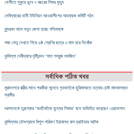
ফেনীতে পুকুরে ডুবে ৭ বছরের শিশুর মৃত্যু
দেবিদ্বারের ভানী ইউনিয়ন আওয়ালীগের আহবায়ক কমিটি গঠন
সুন্দরবন নামে নতুন জেলা হচ্ছে পশ্চিমবঙ্গে
পদ্মা সেতু দেখতে গিয়ে ৬ষ্ঠ শ্রেণির ছাত্র ৩ মাস ধরে নিখোঁজ
কুমিল্লা দেবীদ্বারে দৃষ্টিনন্দন ‘সাত গম্বুজ মসজিদ’
সর্বাধিক পঠিত খবর
মুরাদনগরে স্ত্রীর সাথে পরকীয়া সন্দেহে গৃহকর্তাকে ছুরিকাঘাতে হত্যার চেষ্টা মাদকাসক্ত
স্বামীর
দরপতনকে তুরস্কের ‘অর্থনৈতিক যুদ্ধের শিকার’ বলে অভিহিত করেছেন :এরদোগান
কুমিল্লার চৌদ্দগ্রামে বিপুল পরিমাণ ইয়াবাসহ বাস ড্রাইভার আটক