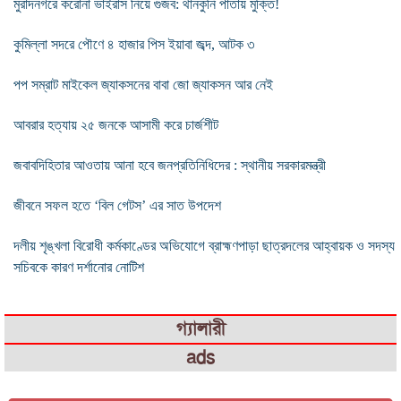
মুরাদনগরে করোনা ভাইরাস নিয়ে গুজব: থানকুনি পাতায় মুক্তি!
কুমিল্লা সদরে পৌণে ৪ হাজার পিস ইয়াবা জব্দ, আটক ৩
পপ সম্রাট মাইকেল জ্যাকসনের বাবা জো জ্যাকসন আর নেই
আবরার হত্যায় ২৫ জনকে আসামী করে চার্জশীট
জবাবদিহিতার আওতায় আনা হবে জনপ্রতিনিধিদের : স্থানীয় সরকারমন্ত্রী
জীবনে সফল হতে ‘বিল গেটস’ এর সাত উপদেশ
দলীয় শৃঙ্খলা বিরোধী কর্মকাণ্ডের অভিযোগে ব্রাহ্মণপাড়া ছাত্রদলের আহ্বায়ক ও সদস্য
সচিবকে কারণ দর্শানোর নোটিশ
গ্যালারী
ads