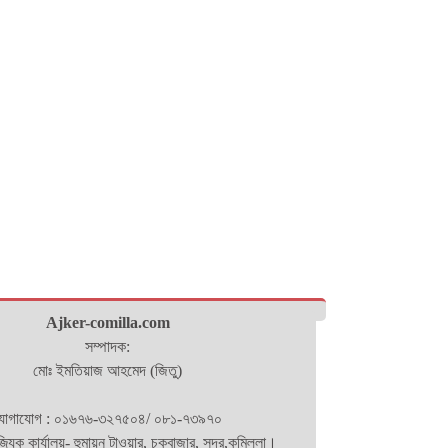
Ajker-comilla.com
সম্পাদক:
মোঃ ইমতিয়াজ আহমেদ (জিতু)
োগাযোগ : ০১৬৭৬-৩২৭৫০৪/ ০৮১-৭৩৯৭০
িজ্যিক কার্যালয়- হুমায়ন টাওয়ার, চকবাজার, সদর,কুমিল্লা।