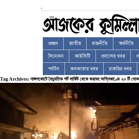
,
প্রচ্ছদ
জাতীয়
রাজনীতি
অর্থনীতি
বিনোদন
আইসিটি
প্রবাসের খবর
ধর
পর্যটন
কলকাতার খবর
চাকরির খবর
Tag Archives: নাঙ্গলকোটে বৈদ্যুতিক শর্ট সার্কিট থেকে ভয়াবহ অগ্নিকাণ্ডে ২০ টি দোক