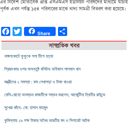
এর নির্দেশ মোতাবেক প্রাপ্ত এসএমএস ইউনিয়ন পরিষদের মাধ্যমে যাচাই
পূর্বক এখন পর্যন্ত ১৫৪ পরিবারের মাঝে খাদ্য সামগ্রী বিতরণ করা হয়েছে।
Facebook
Twitter
Share
Share
সাম্প্রতিক খবর
নাঙ্গলকোটে ফুফুকে গলা টিপে হত্যা
প্রিয়াংকার ওপর অসন্তুষ্ট বলিউড ভাইজান সালমান খান
মন্ত্রীদের ২ সমস্যা : কম লেখাপড়া ও টাকা খাওয়া
মেসি-রোহো অসম্ভব কাজটিকে সম্ভব করলেন, আর্জেন্টিনা দ্বিতীয় রাউন্ডে
সুখেরা কাঁদে- মো: হাসান মাহমুদ
কুমিল্লায় ২৯ লক্ষ টাকার অবৈধ ভারতীয় মদ ও সিগারেট আটক