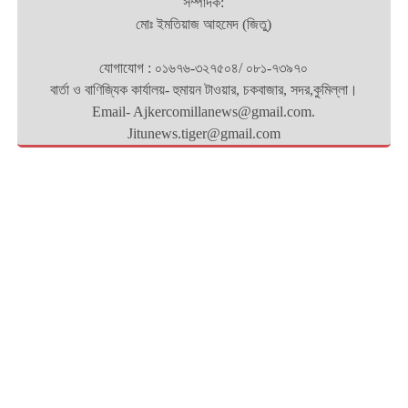
সম্পাদক:
মোঃ ইমতিয়াজ আহমেদ (জিতু)
যোগাযোগ : ০১৬৭৬-৩২৭৫০৪/ ০৮১-৭৩৯৭০
বার্তা ও বাণিজ্যিক কার্যালয়- হুমায়ন টাওয়ার, চকবাজার, সদর,কুমিল্লা।
Email- Ajkercomillanews@gmail.com.
Jitunews.tiger@gmail.com