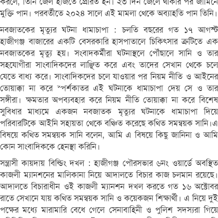
করলে, তিনি জেল হাজতে প্রেরিত হন। ২৩ দিন জেলে থাকার পর জামিনে
মুক্তি পান। পরবর্তীতে ২০২৪ সালে এই মামলা থেকে অব্যাহতি পান তিনি।
নবজাতকের মৃত্যুর ঘটনা ধামাচাপা : চলতি বছরের গত ১৭ আগস্ট
হাজীগঞ্জ বাজারের একটি বেসরকারি হাসপাতালে চিকিৎসার ত্রুটিতে এক
নবজাতকের মৃত্যু হয়। সংবাদকর্মীরা ঘটনাস্থলে পৌঁছালে সানি ও তার
সহযোগীরা সাংবাদিকদের লাঞ্ছিত করে এবং তাদের সেখান থেকে চলে
যেতে বাধ্য করে। সাংবাদিকদের চলে যাওয়ার পর নিয়ম নীতি ও আইনের
তোয়াক্কা না করে স্পর্শকাতর এই ঘটনাকে ধামাচাপা দেয় সে ও তার
সঙ্গীরা। ক্ষমতার অপব্যবহার করে নিয়ম নীতি তোয়াক্কা না করে বিশেষ
সুবিধার মাধ্যমে একজন নবজাতক মৃত্যুর ঘটনাকে ধামাচাপা দিয়ে
পরিবারটিকে আইনি সহায়তা থেকে বঞ্চিত করেছে কথিত সমন্বয়ক সানি।এ
বিষয়ে কথিত সমন্বয়ক সানি বলেন, আমি এ বিষয়ে কিছু জানিনা ও আমি
কোন সাংবাদিককে হেনস্থা করিনি।
সন্ত্রাসী কায়দায় বিল্ডিং দখল : হাজীগঞ্জ পৌরসভার ৬নং ওয়ার্ডে অবস্থিত
কাজলী ম্যানশনের মালিকানা নিয়ে আদালতে বিচার কাজ চলমান রয়েছে।
আদালতে বিচারাধীন ওই কাজলী ম্যানশন দখল করতে গত ১৬ অক্টোবর
রাতে সেখানে যায় কথিত সমন্বয়ক সানি ও কয়েকজন শিক্ষার্থী। এ নিয়ে দুই
পক্ষের মধ্যে মারামারি বেধে গেলে সেনাবাহিনী ও পুলিশ সদস্যরা গিয়ে