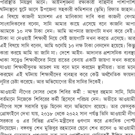
পরিস্থিতি নিয়ন্ত্রণ আনে। আইনশৃঙ্খলা রক্ষাকারী বাহিনীর পাশাপাশি
ঘটনাস্থলে ছুটে আসে উপজেলা সহকারী কমিশনার (ভূমি) রিফাত জাহান।
এ বিষয়ে কাজলী ম্যানশন এর মালিকানা দাবি করা কাজলী বেগম
সাংবাদিকদের বলেন, সানি আমার কাছে এসেছে বলে কাজলি আপা
আামকে ১০ লক্ষ টাকা দেন। আমি আপনার জায়গাটা দখল করে দেই।
টাকা না দেওয়াই শিক্ষার্থী নিয়ে সেই জায়গাটি দখল করতে এসেছে। আর
এই বিষয়ে সানি বলেন, আমি শুনেছি ১০ লক্ষ টাকা লেনদেন হয়েছে। কিন্তু
কারা করছে আমি তা জানি না। দেশে আইন- আদালত প্রশাসনিক ব্যবস্থা
থাকা সত্ত্বেও শিক্ষার্থীদের নিয়ে রাতের বেলায় একটি জায়গা দখল করতে
যাওয়া শিক্ষার্থীসুলভ আচরণ নয় বলে মনে করছেন স্থানীয়রা। তারা মনে
করছেন এই ঘটনায় শিক্ষার্থীদের ব্যবহার করে কেউ অর্থনৈতিক ফায়দা
লুটার চেষ্টা করেছে। আর অভিযোগের তীর সানির দিকেই।
আওয়ামী লীগের দোসর থেকে শিবির কর্মী : আব্দুর রহমান সানি, যিনি
বর্তমানে নিজেকে শিবিরের কর্মী হিসেবে পরিচয় দেন। অতীতে আওয়ামী
লীগের সঙ্গে সরাসরি যুক্ত ছিলেন বলে অভিযোগ রয়েছে। তার ফেসবুক
প্রোফাইলে দেখা যায়, ২০১৮ থেকে ২০২২ সাল পর্যন্ত তিনি আওয়ামী লীগ
সরকার ও এর বিভিন্ন এমপি-মন্ত্রীদের গুণগান করে একাধিক পোস্ট
দিয়েছেন। বঙ্গবন্ধু শেখ মুজিবুর রহমানের ছেলে শেখ রাসেল ও আওয়ামী