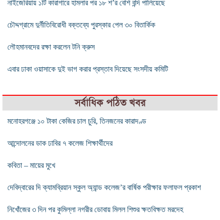
নাইজেরিয়ায় ১টি কারাগারে হামলার পর ১৮ শ’র বেশি বন্দি পালিয়েছে
চৌদ্দগ্রামে দুর্নীতিবিরোধী বক্তব্যে পুরস্কার পেল ৩০ বিতার্কিক
লৌহমানবদের রক্ষা করলেন টনি ক্রুস
এবার ঢাকা ওয়াসাকে দুই ভাগ করার প্রস্তাব দিয়েছে সংসদীয় কমিটি
সর্বাধিক পঠিত খবর
মনোহরগঞ্জে ১০ টাকা কেজির চাল চুরি, তিনজনের কারাদণ্ড
আন্দোলনের ডাক ঢাবির ৭ কলেজ শিক্ষার্থীদের
কবিতা – মায়ের মুখে
দেবিদ্বারের দি ক্যামব্রিয়ান স্কুল অ্যান্ড কলেজ’র বার্ষিক পরীক্ষার ফলাফল প্রকাশ
নিখোঁজের ৩ দিন পর কুমিল্লা নগরীর ডোবায় মিলল শিশুর ক্ষতবিক্ষত মরদেহ