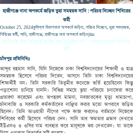
হাজীগঞ্জে নানা অপকর্মে জড়িত ভুয়া সমন্বয়ক সানি : পরিচয় দিচ্ছেন শিবিরের
কর্মী
October 25, 2024
কুমিল্লা বিভাগ
নানা অপকর্মে জড়িত
,
পরিচয় দিচ্ছেন
,
ভুয়া সমন্বয়ক
,
শিবিরের কর্মী
,
সানি
,
হাজীগঞ্জে
,
হাজীগঞ্জে নানা অপকর্মে জড়িত
jitu
হাজীগঞ্জে নানা অপকর্মে জড়িত ভুয়া সমন্বয়ক সানি : পরিচয় দিচ্ছেন শিবিরের
কর্মী
চাঁদপুর প্রতিনিধিঃ
আব্দুর রহমান সানি, যিনি নিজেকে ঢাকা বিশ্ববিদ্যালয়ের শিক্ষার্থী ও ছাত্র
সমন্বয়ক হিসেবে পরিচয় দিতেন, আসলে তিনি ঢাকা বিশ্ববিদ্যালয়ের
শিক্ষার্থীই নন। তিনি সরকারি তিতুমীর কলেজে ভর্তি হয়েছিলেন কিন্তু
পড়াশোনা চালিয়ে যাননি। বিভিন্ন সময়ে ভুয়া পরিচয়ে চলাফেরা করে
প্রতারণা করেছেন এবং অপহরণ মামলা, নবজাতকের মৃত্যু ধামাচাপা,
চাঁদাবাজি ও সরকারি কর্মকর্তাদের লাঞ্ছিত করার মতো অপরাধে জড়িত
ছিলেন। তিনি আওয়ামী লীগের পক্ষে কাজ করলেও বর্তমানে নিজেকে
শিবিরের কর্মী হিসেবে পরিচয় দেন। সানি তার ক্ষমতার প্রভাব দেখাতে
ইউএনও ও ওসির নাম ব্যবহার করে মানুষকে ভয় দেখাতেন। যা তাকে
নিয়ে এলাকায় বিতর্কের সৃষ্টি করেছে।