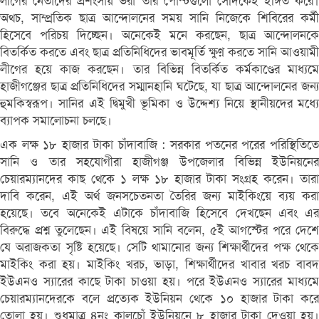
লীগের নেতাদের প্রশংসায় ভরা তার পোস্টগুলো সেদিকেই ইঙ্গিত করে।
অথচ, সাম্প্রতিক ছাত্র আন্দোলনের সময় সানি নিজেকে শিবিরের কর্মী
হিসেবে পরিচয় দিচ্ছেন। অনেকেই মনে করছেন, ছাত্র আন্দোলনকে
বিতর্কিত করতে এবং ছাত্র প্রতিনিধিদের ভাবমূর্তি ক্ষুণ্ন করতে সানি আওয়ামী
লীগের হয়ে কাজ করছেন। তার বিভিন্ন বিতর্কিত কর্মকাণ্ডের মাধ্যমে
হাজীগঞ্জের ছাত্র প্রতিনিধিদের সম্মানহানি ঘটেছে, যা ছাত্র আন্দোলনের জন্য
হুমকিস্বরূপ। সানির এই দ্বিমুখী ভূমিকা ও উদ্দেশ্য নিয়ে স্থানীয়দের মধ্যে
ব্যাপক সমালোচনা চলছে।
এক লক্ষ ১৮ হাজার টাকা চাঁদাবাজি : সরকার পতনের পরের পরিস্থিতিতে
সানি ও তার সহযোগীরা হাজীগঞ্জ উপজেলার বিভিন্ন ইউনিয়নের
চেয়ারম্যানদের কাছ থেকে ১ লক্ষ ১৮ হাজার টাকা সংগ্রহ করেন। তারা
দাবি করেন, এই অর্থ জনসচেতনতা তৈরির জন্য মাইকিংয়ে ব্যয় করা
হয়েছে। তবে অনেকেই এটাকে চাঁদাবাজি হিসেবে দেখছেন এবং এর
বিরুদ্ধে প্রশ্ন তুলেছেন। এই বিষয়ে সানি বলেন, ৫ই আগস্টের পরে দেশে
যে অরাজকতা সৃষ্টি হয়েছে। সেটি থামানোর জন্য শিক্ষার্থীদের পক্ষ থেকে
মাইকিং করা হয়। মাইকিং খরচ, ভাড়া, শিক্ষার্থীদের খাবার খরচ বাবদ
ইউএনও স্যারের কাছে টাকা চাওয়া হয়। পরে ইউএনও স্যারের মাধ্যমে
চেয়ারম্যানদেরকে বলে প্রত্যেক ইউনিয়ন থেকে ১০ হাজার টাকা করে
তোলা হয়। শুধুমাত্র ৪নং কালচোঁ ইউনিয়নে ৮ হাজার টাকা দেওয়া হয়।