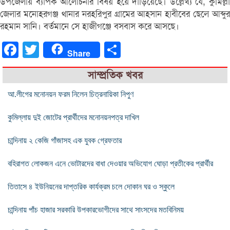
উপজেলায় ব্যাপক আলোচনার বিষয় হয়ে দাঁড়িয়েছে। উল্লেখ্য যে, কুমিল্লা
জেলার মনোহরগঞ্জ থানার নরহরিপুর গ্রামের আহসান হাবীবের ছেলে আব্দুর
রহমান সানি। বর্তমানে সে হাজীগঞ্জে বসবাস করে আসছে।
Facebook
Twitter
Share
Share
সাম্প্রতিক খবর
আ.লীগের মনোনয়ন ফরম নিলেন চিত্রনায়িকা নিপুণ
কুমিল্লায় দুই জোটের প্রার্থীদের মনোনয়নপত্র দাখিল
চান্দিনায় ২ কেজি গাঁজাসহ এক যুবক গ্রেফতার
বহিরাগত লোকজন এনে ভোটারদের বাধা দেওয়ার অভিযোগ ঘোড়া প্রতীকের প্রার্থীর
তিতাসে ৪ ইউনিয়নের দাপ্তরিক কার্যক্রম চলে দোকান ঘর ও স্কুলে
চান্দিনায় পাঁচ হাজার সরকারি উপকারভোগীদের সাথে সাংসদের মতবিনিময়