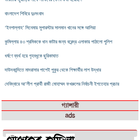
বাংলাদেশ শিবিরে দুঃসংবাদ
‘ইনশাল্লাহ’ সিনেমায় সুপারস্টার সালমান খানের সঙ্গে আলিয়া
কুমিল্লায় ৪৩ শ্রমিককে ধান কাটার জন্য বরেন্দ্র এলাকায় পাঠালো পুলিশ
ধর্ষণে ব্যর্থ হয়ে গৃহবধূকে ছুরিকাঘাত
দাউদকান্দিতে মাদরাসার পাশেই পুকুর থেকে শিক্ষার্থীর লাশ উদ্ধার
দেবিদ্বারে আ’লীগ প্রার্থী রাজী মোহাম্মদ ফখরুলের নির্বাচনী ইশতেহার প্রচার
গ্যালারী
ads