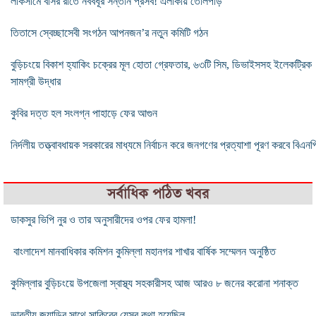
লাকসামে বাসর রাতে নববধূর সন্তান প্রসব! এলাকায় তোলপাড়
তিতাসে স্বেচ্ছাসেবী সংগঠন আপনজন’র নতুন কমিটি গঠন
বুড়িচংয়ে বিকাশ হ্যাকিং চক্রের মূল হোতা গ্রেফতার, ৬৩টি সিম, ডিভাইসসহ ইলেকট্রিক
সামগ্রী উদ্ধার
কুবির দত্ত হল সংলগ্ন পাহাড়ে ফের আগুন
নির্দলীয় তত্ত্বাবধায়ক সরকারের মাধ্যমে নির্বাচন করে জনগণের প্রত্যাশা পূরণ করবে বিএনপ
সর্বাধিক পঠিত খবর
ডাকসুর ভিপি নুর ও তার অনুসারীদের ওপর ফের হামলা!
বাংলাদেশ মানবাধিকার কমিশন কুমিল্লা মহানগর শাখার বার্ষিক সম্মেলন অনুষ্ঠিত
কুমিল্লার বুড়িচংয়ে উপজেলা স্বাস্থ্য সহকারীসহ আজ আরও ৮ জনের করোনা শনাক্ত
ভারতীয় জুয়াড়ির সাথে সাকিবের যেসব কথা হয়েছিল