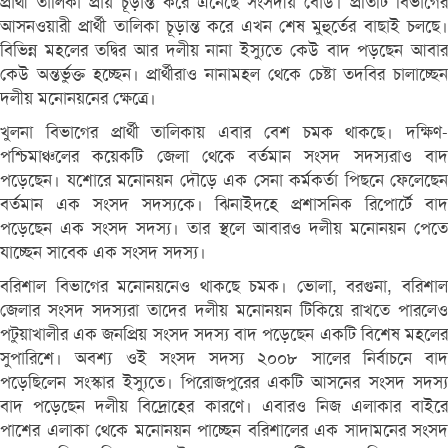
প্রার্থী তালিকা প্রায় চূড়ান্ত করে এনেছে সংসদীয় বোর্ড। প্রতিটি বিভাগের
আসনওয়ারী প্রার্থী তালিকা চূড়ান্ত করে এখন শেষ মুহুর্তের বাছাই চলছে।
বিভিন্ন মহলের তদ্বির আর দলীয় নানা ইস্যুতে কেউ বাদ পড়ছেন আবার
কেউ অন্তর্ভুক্ত হচ্ছেন। প্রার্থীরাও নানামহল থেকে চেষ্টা তদবির চালাচ্ছেন
দলীয় মনোনয়নের ক্ষেত্রে।
খুলনা বিভাগের প্রার্থী তালিকায় এবার বেশ চমক থাকছে। দক্ষিণ-
পশ্চিমাঞ্চলের কয়েকটি জেলা থেকে বর্তমান সংসদ সদস্যরাও বাদ
পড়েছেন। যশোরে মনোনয়ন দৌড়ে এক সেনা কর্মকর্তা পিছনে ফেলেছেন
বর্তমান এক সংসদ সদস্যকে। ঝিনাইদহে প্রশাসনিক রিপোর্টে বাদ
পড়েছেন এক সংসদ সদস্য। তার স্থলে আবারও দলীয় মনোনয়ন পেতে
যাচ্ছেন সাবেক এক সংসদ সদস্য।
বরিশাল বিভাগের মনোনয়নেও থাকছে চমক। ভোলা, বরগুনা, বরিশাল
জেলার সংসদ সদস্যরা তাদের দলীয় মনোনয়ন টিকিয়ে রাখতে পারলেও
পটুয়াখালীর এক জনপ্রিয় সংসদ সদস্য বাদ পড়েছেন একটি বিশেষ মহলের
সুপারিশে। অবশ্য ওই সংসদ সদস্য ২০০৮ সালের নির্বাচনে বাদ
পড়েছিলেন সংস্কার ইস্যুতে। পিরোজপুরের একটি আসনের সংসদ সদস্য
বাদ পড়েছেন দলীয় বিদ্রোহের কারণে। এবারও নিজ এলাকার বাইরে
পাশের এলাকা থেকে মনোনয়ন পাচ্ছেন বরিশালের এক সাদামনের সংসদ