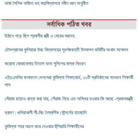
ভাষা সৈনিক অজিত গুহ মহাবিদ্যালয়ে নবীন বরণ অনুষ্ঠিত
সর্বাধিক পঠিত খবর
উঠানে পড়ে ছিল প্রবাসীর স্ত্রী ও মেয়ের মরদেহ
চৌদ্দগ্রামের কুলিয়ারা উচ্চ বিদ্যালয়ের সুবর্ণজয়ন্তী উদযাপন কমিটির সংবাদ সম্মেলন
করোনা মোকাবেলায় তিতাস থানা পুলিশের মাস্ক বিতরণ
এইচএসসির ফলাফলে দেশসেরা কুমিল্লা শিক্ষাবোর্ড, ৩১টি প্রতিষ্ঠানের শতভাগ শিক্ষার্থী
পাস
পেঁয়াজ ছাড়াও রান্না করা যায়, পেঁয়াজ নিয়ে এত অস্থির হওয়ার কি আছে -প্রধানমন্ত্রী
ভ্রমণ : গুলিয়াখালী সী-বিচ নৈস্বর্গিক সৌন্দর্যের হাতছানি
কুমিল্লা শহর অচল করে দেওয়ার হুঁশিয়ারি শিক্ষার্থীদের