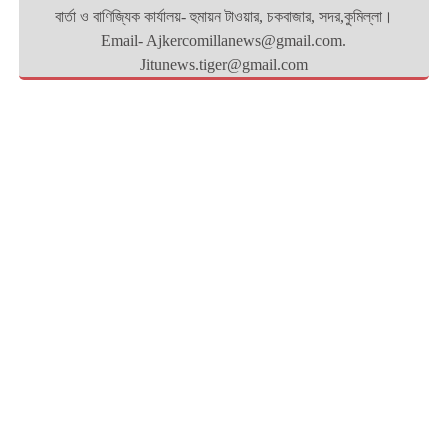
বার্তা ও বাণিজ্যিক কার্যালয়- হুমায়ন টাওয়ার, চকবাজার, সদর,কুমিল্লা।
Email- Ajkercomillanews@gmail.com.
Jitunews.tiger@gmail.com