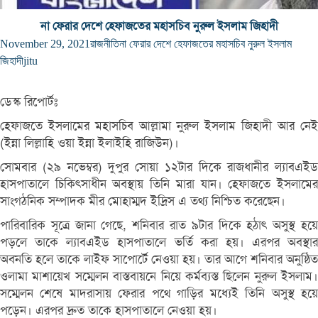
না ফেরার দেশে হেফাজতের মহাসচিব নুরুল ইসলাম জিহাদী
November 29, 2021
রাজনীতি
না ফেরার দেশে হেফাজতের মহাসচিব নুরুল ইসলাম
জিহাদী
jitu
ডেস্ক রিপোর্টঃ
হেফাজতে ইসলামের মহাসচিব আল্লামা নুরুল ইসলাম জিহাদী আর নেই
(ইন্না লিল্লাহি ওয়া ইন্না ইলাইহি রাজিউন)।
সোমবার (২৯ নভেম্বর) দুপুর সোয়া ১২টার দিকে রাজধানীর ল্যাবএইড
হাসপাতালে চিকিৎসাধীন অবস্থায় তিনি মারা যান। হেফাজতে ইসলামের
সাংগঠনিক সম্পাদক মীর মোহাম্মদ ইদ্রিস এ তথ্য নিশ্চিত করেছেন।
পারিবারিক সূত্রে জানা গেছে, শনিবার রাত ৯টার দিকে হঠাৎ অসুস্থ হয়ে
পড়লে তাকে ল্যাবএইড হাসপাতালে ভর্তি করা হয়। এরপর অবস্থার
অবনতি হলে তাকে লাইফ সাপোর্টে নেওয়া হয়। তার আগে শনিবার অনুষ্ঠিত
ওলামা মাশায়েখ সম্মেলন বাস্তবায়নে নিয়ে কর্মব্যস্ত ছিলেন নুরুল ইসলাম।
সম্মেলন শেষে মাদরাসায় ফেরার পথে গাড়ির মধ্যেই তিনি অসুস্থ হয়ে
পড়েন। এরপর দ্রুত তাকে হাসপাতালে নেওয়া হয়।