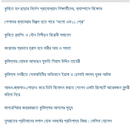
কুবিতে হল ছাড়ার নির্দেশ প্রত্যাখ্যান শিক্ষার্থীদের, ক্যাম্পাসে বিক্ষোভ
পেশাদার ক্যামেরার বিকল্প হতে পারে ‘অপো এফ১১ প্রো’
কুবিতে র‌্যাগিং ও যৌন নিপীড়ন বিরোধী সমাবেশ
করোনার প্রভাবে হ্রাস হবে নারীর আয় ও সমতা
কুমিল্লার হোমনা আসছেন মুফতি গিয়াস উদ্দিন তাহেরী
কুমিল্লা নগরীতে সেনাবাহিনীর অভিযানে ইয়াবা ও চোলাই মদসহ যুবক আটক
আগুন-জ্বালাও-পোড়াও করে তিনি বিনোদন করতে গেলেন একটা রিসোর্টে আরেকজন সুন্দরী
মহিলা নিয়ে
মালয়েশিয়ার জহুরবারুতে কুমিল্লার আলমের মৃত্যু
নুসরাতের প্রতিবাদের মশাল হোক নববর্ষের প্রতিপাদ্য বিষয় : সেলিনা হোসেন