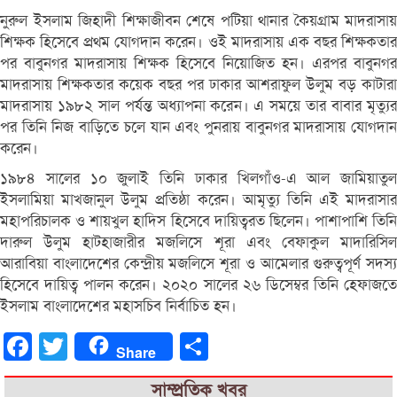
নুরুল ইসলাম জিহাদী শিক্ষাজীবন শেষে পটিয়া থানার কৈয়গ্রাম মাদরাসায়
শিক্ষক হিসেবে প্রথম যোগদান করেন। ওই মাদরাসায় এক বছর শিক্ষকতার
পর বাবুনগর মাদরাসায় শিক্ষক হিসেবে নিয়োজিত হন। এরপর বাবুনগর
মাদরাসায় শিক্ষকতার কয়েক বছর পর ঢাকার আশরাফুল উলুম বড় কাটারা
মাদরাসায় ১৯৮২ সাল পর্যন্ত অধ্যাপনা করেন। এ সময়ে তার বাবার মৃত্যুর
পর তিনি নিজ বাড়িতে চলে যান এবং পুনরায় বাবুনগর মাদরাসায় যোগদান
করেন।
১৯৮৪ সালের ১০ জুলাই তিনি ঢাকার খিলগাঁও-এ আল জামিয়াতুল
ইসলামিয়া মাখজানুল উলুম প্রতিষ্ঠা করেন। আমৃত্যু তিনি এই মাদরাসার
মহাপরিচালক ও শায়খুল হাদিস হিসেবে দায়িত্বরত ছিলেন। পাশাপাশি তিনি
দারুল উলুম হাটহাজারীর মজলিসে শূরা এবং বেফাকুল মাদারিসিল
আরাবিয়া বাংলাদেশের কেন্দ্রীয় মজলিসে শূরা ও আমেলার গুরুত্বপূর্ণ সদস্য
হিসেবে দায়িত্ব পালন করেন। ২০২০ সালের ২৬ ডিসেম্বর তিনি হেফাজতে
ইসলাম বাংলাদেশের মহাসচিব নির্বাচিত হন।
Facebook
Twitter
Share
Share
সাম্প্রতিক খবর