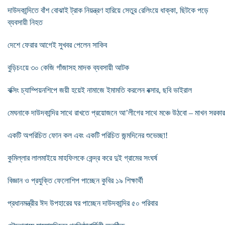
দাউদকান্দিতে বাঁশ বোঝাই ট্রাক নিয়ন্ত্রণ হারিয়ে সেতুর রেলিংয়ে ধাক্কা, ছিটকে পড়ে
ব্যবসায়ী নিহত
দেশে ফেরার আগেই সুখবর পেলেন সাকিব
বুড়িচংয়ে ৩০ কেজি গাঁজাসহ মাদক ব্যবসায়ী আটক
বক্সিং চ্যাম্পিয়নশিপে জয়ী হয়েই নামাজে ইমামতি করলেন বক্সার, ছবি ভাইরাল
মেঘনাকে দাউদকান্দির সাথে রাখতে প্রয়োজনে আ’লীগের সাথে মঞ্চে উঠবো – মাখন সরকার
একটি অপরিচিত ফোন কল এবং একটি পরিচিত জন্মদিনের শুভেচ্ছা!
কুমিল্লার লালমাইয়ে মাহফিলকে কেন্দ্র করে দুই গ্রামের সংঘর্ষ
বিজ্ঞান ও প্রযুক্তি ফেলোশিপ পাচ্ছেন কুবির ১৯ শিক্ষার্থী
প্রধানমন্ত্রীর ঈদ উপহারের ঘর পাচ্ছেন দাউদকান্দির ৫০ পরিবার