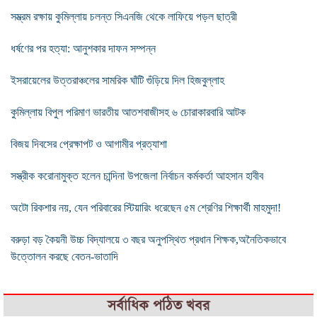
সম্ভ্রম রক্ষায় কুমিল্লায় চলন্ত সিএনজি থেকে লাফিয়ে পড়ল ছাত্রী
ধর্ষণের পর হত্যা: আনুশকার দাফন সম্পন্ন
ইসরায়েলের উত্তরাঞ্চলের সামরিক ঘাঁটি গুঁড়িয়ে দিল হিজবুল্লাহ
কুমিল্লায় বিপুল পরিমাণ ভারতীয় আতশবাজীসহ ৬ চোরাকারবারি আটক
বিজয় দিবসের প্রেক্ষাপট ও আগামীর প্রত্যাশা
সস্ত্রীক করোনামুক্ত হলেন চান্দিনা উপজেলা নির্বাচন কর্মকর্তা আহসান হাবীব
অটো রিকশার নয়, যেন পরিবারের স্টিয়ারিং ধরেছেন ৫ম শ্রেণির শিক্ষার্থী মাহমুদা!
বরুড়া বড় কৈয়নী উচ্চ বিদ্যালয়ে ৩ বছর অনুপস্থিত প্রধান শিক্ষক,অনৈতিকভাবে
উত্তোলন করছে বেতন-ভাতাদি
সর্বাধিক পঠিত খবর