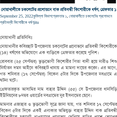
নোয়াখালীতে চকলেটের প্রলোভনে বাক প্রতিবন্ধী কিশোরীকে ধর্ষণ, গ্রেফতার ১
September 25, 2022
কুমিল্লা বিভাগ
গ্রেফতার ১
,
নোয়াখালীতে চকলেটের প্রলোভনে
প্রতিবন্ধী কিশোরীকে ধর্ষণ
jitu
নোয়াখালী প্রতিনিধিঃ
নোয়াখালীর কবিরহাট উপজেলায় চকলেটের প্রলোভনে প্রতিবন্ধী কিশোরীকে
(১৪) ধর্ষণের অভিযোগে এক ব্যক্তিকে গ্রেফতার করেছে পুলিশ।
রোববার (২৫ সেপ্টম্বর) ভুক্তভোগী কিশোরীর পিতা বাদী হয়ে নারীও শিশু
নির্যাতন দমন আইনে কবিরহাট থানায় এ মামলা দায়ের করেন। এর আগে,
গত শনিবার (১৭ সেপ্টেম্বর) বিকেল ৫টার দিকে উপজেলার নবগ্রামে এ
ঘটনা ঘটে।
গ্রেফতারকৃত আসামির নাম বাহার উদ্দিন (৫৫) সে উপজেলার ধানসিড়ি
ইউনিয়নের ৮নম্বর ওয়ার্ডের নবগ্রামের নুর ইসলামের ছেলে।
মামলার এজাহার ও ভুক্তভোগী সূত্রে জানা যায়, গত শনিবার ১৭ সেপ্টেম্বর
বিকেল ৫টার দিকে একই এলাকার অভিযুক্ত বাহার উদ্দিন বাক প্রতিবন্ধী
কিশোরীকে চকলেট খাওয়ানের প্রলোভন দেখিয়ে বাড়ির পাশে ঝোপের