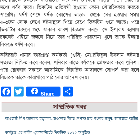
মধ্যে ধর্ষণ করে। ভিকটিম প্রতিবন্ধী হওয়ায় কোন শৌরচিৎকার করতে
পারেনি। ধর্ষণ শেষে ধর্ষক ঝোপের আড়াল থেকে বের হওয়ার সময়
২-৩জন লোক দেখে ঘটনাস্থলে গিয়ে দেখে ভিকটিম শুয়ে আছে। পরে
ভিকটিম জঙ্গলে শুয়ে থাকার কারণ জিজ্ঞাসা করলে সে ইশারায় জানায়
চকলেট খাইয়ে জঙ্গলে নিয়ে তার পরিহিত পায়জামা খুলে তাকে ইচ্ছার
বিরুদ্ধে ধর্ষণ করে।
কবিরহাট থানার ভারপ্রাপ্ত কর্মকর্তা (ওসি) মো.রফিকুল ইসলাম ঘটনার
সত্যতা নিশ্চিত করে বলেন, শনিবার রাতে ধর্ষককে গ্রেফতার করে পুলিশ।
পরে রোববার সকালে আসামিকে বিচারিক আদালতে সোপর্দ করা হলে
বিচারক তাকে কারাগারে পাঠানোর আদেশ দেয়।
Facebook
Twitter
Share
Share
সাম্প্রতিক খবর
আওয়ামী লীগ আমলের হত্যাকাণ্ডগুলোর বিচার দেখতে চায় বাংলার মানুষ: জামায়াত আমির
কক্সটুডে এর বার্ষিক এ‍্যসোসিয়েট পিকনিক ২০২৫ অনুষ্ঠিত