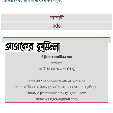
চৌদ্দগ্রামে যায়যায়দিনের প্রতিষ্ঠাবার্ষিকী অনুষ্ঠিত
গ্যালারী
ads
Ajker-comilla.com
সম্পাদক:
মোঃ ইমতিয়াজ আহমেদ (জিতু)
যোগাযোগ : ০১৬৭৬-৩২৭৫০৪/ ০৮১-৭৩৯৭০
বার্তা ও বাণিজ্যিক কার্যালয়- হুমায়ন টাওয়ার, চকবাজার, সদর,কুমিল্লা।
Email- Ajkercomillanews@gmail.com.
Jitunews.tiger@gmail.com