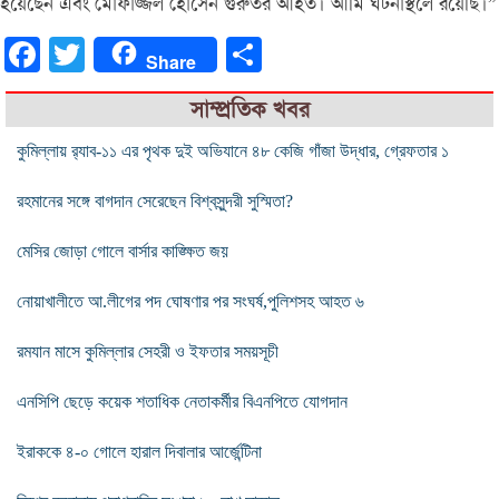
হয়েছেন এবং মোফাজ্জল হোসেন গুরুতর আহত। আমি ঘটনাস্থলে রয়েছি।”
Facebook
Twitter
Share
Share
সাম্প্রতিক খবর
কুমিল্লায় র‌্যাব-১১ এর পৃথক দুই অভিযানে ৪৮ কেজি গাঁজা উদ্ধার, গ্রেফতার ১
রহমানের সঙ্গে বাগদান সেরেছেন বিশ্বসুন্দরী সুস্মিতা?
মেসির জোড়া গোলে বার্সার কাঙ্ক্ষিত জয়
নোয়াখালীতে আ.লীগের পদ ঘোষণার পর সংঘর্ষ,পুলিশসহ আহত ৬
রমযান মাসে কুমিল্লার সেহরী ও ইফতার সময়সূচী
এনসিপি ছেড়ে কয়েক শতাধিক নেতাকর্মীর বিএনপিতে যোগদান
ইরাককে ৪-০ গোলে হারাল দিবালার আর্জেন্টিনা