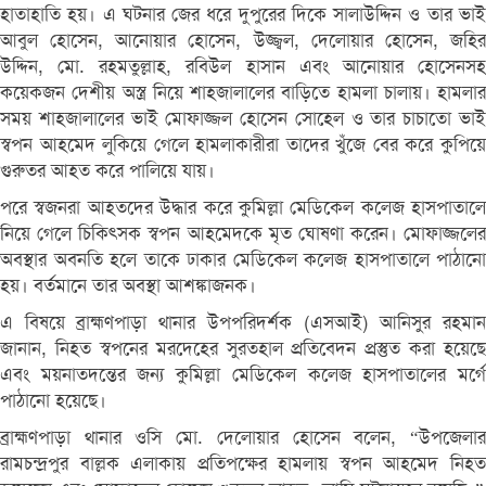
হাতাহাতি হয়। এ ঘটনার জের ধরে দুপুরের দিকে সালাউদ্দিন ও তার ভাই
আবুল হোসেন, আনোয়ার হোসেন, উজ্জ্বল, দেলোয়ার হোসেন, জহির
উদ্দিন, মো. রহমতুল্লাহ, রবিউল হাসান এবং আনোয়ার হোসেনসহ
কয়েকজন দেশীয় অস্ত্র নিয়ে শাহজালালের বাড়িতে হামলা চালায়। হামলার
সময় শাহজালালের ভাই মোফাজ্জল হোসেন সোহেল ও তার চাচাতো ভাই
স্বপন আহমেদ লুকিয়ে গেলে হামলাকারীরা তাদের খুঁজে বের করে কুপিয়ে
গুরুতর আহত করে পালিয়ে যায়।
পরে স্বজনরা আহতদের উদ্ধার করে কুমিল্লা মেডিকেল কলেজ হাসপাতালে
নিয়ে গেলে চিকিৎসক স্বপন আহমেদকে মৃত ঘোষণা করেন। মোফাজ্জলের
অবস্থার অবনতি হলে তাকে ঢাকার মেডিকেল কলেজ হাসপাতালে পাঠানো
হয়। বর্তমানে তার অবস্থা আশঙ্কাজনক।
এ বিষয়ে ব্রাহ্মণপাড়া থানার উপপরিদর্শক (এসআই) আনিসুর রহমান
জানান, নিহত স্বপনের মরদেহের সুরতহাল প্রতিবেদন প্রস্তুত করা হয়েছে
এবং ময়নাতদন্তের জন্য কুমিল্লা মেডিকেল কলেজ হাসপাতালের মর্গে
পাঠানো হয়েছে।
ব্রাহ্মণপাড়া থানার ওসি মো. দেলোয়ার হোসেন বলেন, “উপজেলার
রামচন্দ্রপুর বাল্লক এলাকায় প্রতিপক্ষের হামলায় স্বপন আহমেদ নিহত