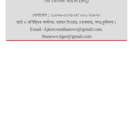
মোঃ ইমতিয়াজ আহমেদ (জিতু)
যোগাযোগ : ০১৬৭৬-৩২৭৫০৪/ ০৮১-৭৩৯৭০
বার্তা ও বাণিজ্যিক কার্যালয়- হুমায়ন টাওয়ার, চকবাজার, সদর,কুমিল্লা।
Email- Ajkercomillanews@gmail.com.
Jitunews.tiger@gmail.com