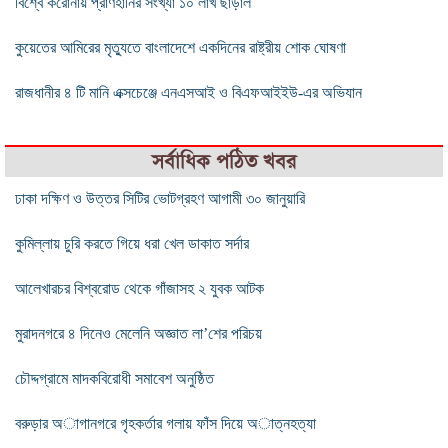
বিশ্বে করোনায় প্রাণহানির সংখ্যা ১০ লাখ ছাড়াল
কুয়েতের আমিরের মৃত্যুতে বাংলাদেশে একদিনের রাষ্ট্রীয় শোক ঘোষণা
রাজধানীর ৪ টি মানি এক্সচেঞ্জে এনএসআই ও বিএফআইইউ-এর অভিযান
সর্বাধিক পঠিত খবর
ঢাকা দক্ষিণ ও উত্তর সিটির ভোটগ্রহণ আগামী ৩০ জানুয়ারি
কুমিল্লায় চুরি করতে গিয়ে ধরা খেল ডাকাত সর্দার
আলেখারচর বিশ্বরোড থেকে গাঁজাসহ ২ যুবক আটক
মুরাদনগরে ৪ দিনেও মেলেনি অজ্ঞাত লা’শের পরিচয়
চৌদ্দগ্রামে মাদকবিরোধী সমাবেশ অনুষ্ঠিত
বরুড়ার অাগানগরে গৃহকর্তার গলায় ফাঁস দিয়ে অাত্নহত্যা