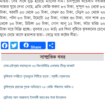
মাছও। সেই সাথে যুক্ত হয়েছে মাংসের দাম। চাঁদপুরের কয়েকটি সবজির
বাজার ঘুরে দেখা গেছে, প্রতি কেজি করলা ৮০ টাকা, দুন্দুল ৭০ থেকে ৮০
টাকা, বরবটি ৫০ থেকে ৬০ টাকা, বেগুন ৩০ টাকা, ঢেঁড়স ৬০ থেকে ৭০
টাকা, পটল ৮০ টাকা, টমেটো ২৫ টাকা, গাজর ৩০ টাকা, লাল শাক ৫০
থেকে ৬০ টাকা, চিচিঙ্গা ৬০ টাকা, গোল আলু ১২ টাকা, কাঁচা মরিচ ৬০
টাকা দরে বিক্রি হচ্ছে। বুধবার (২০ মার্চ) এর শিলা বৃষ্টিতে কৃষকদের চোখে
মুখে নেমে আসে হতাশার ছায়া। বেড়ে যায় কষ্টের সীমা।
Facebook
Twitter
Share
Share
সাম্প্রতিক খবর
ঢাকা-চট্টগ্রাম মহাসড়কে ৩৩ কিলোমিটার এলাকায় তীব্র যানজট
কুমিল্লা নগরীতে গৃহবধূকে পিটিয়ে হত্যা : স্বামী গ্রেফতার
কুমিল্লায় র‌্যাবের পৃথক অভিযানে ২৮ কেজি গাঁজাসহ আটক ৩
চান্দিনায় আল আরাফাহ ইসলামী ব্যাংকের শাখা উদ্বোধন