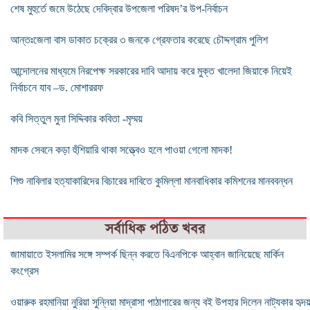
শেষ মুহুর্তে জমে উঠেছে দেবিদ্বার উপজেলা পরিষদ’র উপ-নির্বাচন
আন্তঃজেলা বাস ডাকাত চক্রের ৩ জনকে গ্রেফতার করেছে চৌদ্দগ্রাম পুলিশ
আন্দোলনের মাধ্যমে নিরপেক্ষ সরকারের দাবি আদায় করে মুক্ত খালেদা জিয়াকে নিয়েই
নির্বাচনে যাব –ড. মোশাররফ
কবি সিত্তুল মুনা সিদ্দিকার কবিতা -মৃম্ময়
মাদক সেবনে কড়া হুঁশিয়ারি থাকা সত্ত্বেও হলে পাওয়া গেলো মাদক!
শিশু নাবিলার হত্যাকারিদের বিচারের দাবিতে কুমিল্লা মানবাধিকার কমিশনের মানববন্ধন
সর্বাধিক পঠিত খবর
জামায়াতে ইসলামির সঙ্গে সম্পর্ক ছিন্ন করতে বিএনপিকে আহ্বান জানিয়েছে মার্কিন
কংগ্রেস
ওয়ারুক রহমানিয়া নুরিয়া সুন্নিয়া মাদ্রাসা পাঠাগারের জন্য বই উপহার দিলেন নাট্যকার হৃদ