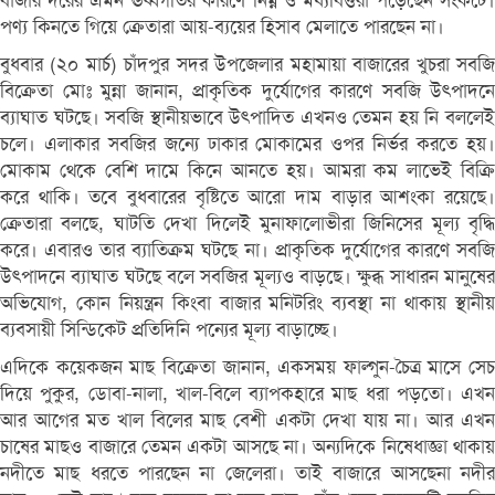
বাজার দরের এমন ঊর্ধ্বগতির কারণে নিম্ন ও মধ্যবিত্তরা পড়েছেন সংকটে।
পণ্য কিনতে গিয়ে ক্রেতারা আয়-ব্যয়ের হিসাব মেলাতে পারছেন না।
বুধবার (২০ মার্চ) চাঁদপুর সদর উপজেলার মহামায়া বাজারের খুচরা সবজি
বিক্রেতা মোঃ মুন্না জানান, প্রাকৃতিক দুর্যোগের কারণে সবজি উৎপাদনে
ব্যাঘাত ঘটছে। সবজি স্থানীয়ভাবে উৎপাদিত এখনও তেমন হয় নি বললেই
চলে। এলাকার সবজির জন্যে ঢাকার মোকামের ওপর নির্ভর করতে হয়।
মোকাম থেকে বেশি দামে কিনে আনতে হয়। আমরা কম লাভেই বিক্রি
করে থাকি। তবে বুধবারের বৃষ্টিতে আরো দাম বাড়ার আশংকা রয়েছে।
ক্রেতারা বলছে, ঘাটতি দেখা দিলেই মুনাফালোভীরা জিনিসের মূল্য বৃদ্ধি
করে। এবারও তার ব্যাতিক্রম ঘটছে না। প্রাকৃতিক দুর্যোগের কারণে সবজি
উৎপাদনে ব্যাঘাত ঘটছে বলে সবজির মূল্যও বাড়ছে। ক্ষুব্ধ সাধারন মানুষের
অভিযোগ, কোন নিয়ন্ত্রন কিংবা বাজার মনিটরিং ব্যবস্থা না থাকায় স্থানীয়
ব্যবসায়ী সিন্ডিকেট প্রতিদিনি পন্যের মূল্য বাড়াচ্ছে।
এদিকে কয়েকজন মাছ বিক্রেতা জানান, একসময় ফাল্গুন-চৈত্র মাসে সেচ
দিয়ে পুকুর, ডোবা-নালা, খাল-বিলে ব্যাপকহারে মাছ ধরা পড়তো। এখন
আর আগের মত খাল বিলের মাছ বেশী একটা দেখা যায় না। আর এখন
চাষের মাছও বাজারে তেমন একটা আসছে না। অন্যদিকে নিষেধাজ্ঞা থাকায়
নদীতে মাছ ধরতে পারছেন না জেলেরা। তাই বাজারে আসছেনা নদীর