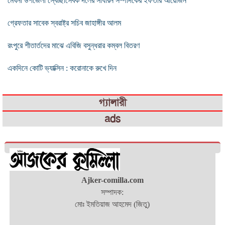
মেঘনা উপজেলা স্বেচ্ছাসেবক দলের সাধারন সম্পাদকের ইফতার আয়োজন
গ্রেফতার সাবেক স্বরাষ্ট্র সচিব জাহাঙ্গীর আলম
রংপুরে শীতার্তদের মাঝে এবিজি বসুন্ধরার কম্বল বিতরণ
একদিনে কোটি ভ্যাক্সিন : করোনাকে রুখে দিন
গ্যালারী
ads
Ajker-comilla.com
সম্পাদক:
মোঃ ইমতিয়াজ আহমেদ (জিতু)