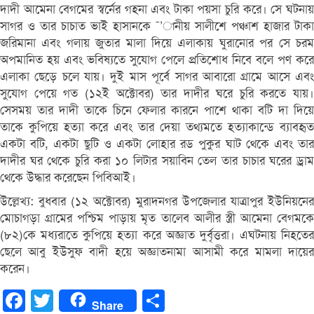
দাদী আমেনা বেগমের স্বর্নের গহনা এবং টাকা পয়সা চুরি করে। সে ঘটনায়
সাগর ও তার চাচাত ভাই হাসানকে ¯’ানীয় সালীশে পঞ্চাশ হাজার টাকা
জরিমানা এবং গলায় জুতার মালা দিয়ে এলাকায় ঘুরানোর পর সে চরম
অপমানিত হয় এবং ভবিষ্যতে সুযোগ পেলে প্রতিশোধ নিবে বলে পণ করে
এলাকা ছেড়ে চলে যায়। দুই মাস পূর্বে সাগর আবারো গ্রামে আসে এবং
সুযোগ পেয়ে গত (১২ই অক্টোবর) তার দাদীর ঘরে চুরি করতে যায়।
সেসময় তার দাদী তাকে চিনে ফেলার কারনে পাশে থাকা বটি দা দিয়ে
তাকে কুপিয়ে হত্যা করে এবং তার দেয়া তথ্যমতে হত্যাকান্ডে ব্যাবহৃত
একটা বটি, একটা ছুটি ও একটা লোহার রড পুকুর ঘাট থেকে এবং তার
দাদীর ঘর থেকে চুরি করা ১০ লিটার সয়াবিন তেল তার চাচার ঘরের ড্রাম
থেকে উদ্ধার করেছেন পিবিআই।
উল্লেখ্য: বুধবার (১২ অক্টোবর) মুরাদনগর উপজেলার যাত্রাপুর ইউনিয়নের
মোচাগড়া গ্রামের পশ্চিম পাড়ায় মৃত তালেব আলীর স্ত্রী আমেনা বেগমকে
(৮২)কে মধ্যরাতে কুপিয়ে হত্যা করে অজ্ঞাত দুর্বৃত্তরা। এঘটনায় নিহতের
ছেলে আবু ইউসুফ বাদী হয়ে অজ্ঞাতনামা আসামী করে মামলা দায়ের
করেন।
Facebook
Twitter
Share
Share