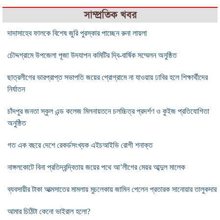
সাম্প্রতিক খবর
দাদাসাহেব ফালকে বিশেষ জুরি পুরস্কার পাচ্ছেন রুনা লায়লা
চৌদ্দগ্রামে উপজেলা পূজা উদযাপন কমিটির দ্বি-বার্ষিক সম্মেলন অনুষ্ঠিত
ছাত্রলীগের ভারপ্রাপ্ত সভাপতি জয়ের প্রোগ্রামে না যাওয়ায় ঢাবির হলে শিক্ষার্থীদের
নির্যাতন
চাঁদপুর জনতা স্কুল এন্ড কলেজ মিলনায়তনে চলচ্চিত্র প্রদর্শণ ও কুইজ প্রতিযোগিতা
অনুষ্ঠিত
গত এক বছরে দেশে রেকর্ডসংখ্যক এইচআইভি রোগী শনাক্ত
নাঙ্গলকোটে বিনা প্রতিদ্বন্দ্বিতায় জয়ের পথে আ’লীগের মেয়র আব্দুল মালেক
ব্যবসায়ীর টাকা আত্মসাতের মামলায় মুচলেকায় জামিন পেলেন প্রতারক সানোয়ার তালুকদার
আমার চিঠিটা কেনো ভাইরাল হলো?