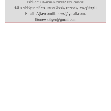
যোগাযোগ : ০১৬৭৬-৩২৭৫০৪/ ০৮১-৭৩৯৭০
বার্তা ও বাণিজ্যিক কার্যালয়- হুমায়ন টাওয়ার, চকবাজার, সদর,কুমিল্লা।
Email- Ajkercomillanews@gmail.com.
Jitunews.tiger@gmail.com