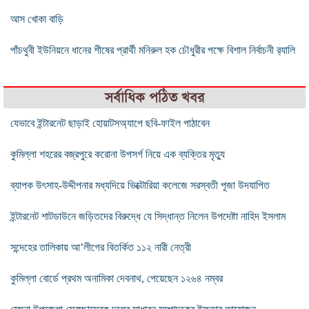
আস খোকা বাড়ি
পাঁচথুবী ইউনিয়নে ধানের শীষের প্রার্থী মনিরুল হক চৌধুরীর পক্ষে বিশাল নির্বাচনী র‍্যালি
সর্বাধিক পঠিত খবর
যেভাবে ইন্টারনেট ছাড়াই হোয়াটসঅ্যাপে ছবি-ফাইল পাঠাবেন
কুমিল্লা শহরের বজ্রপুরে করোনা উপসর্গ নিয়ে এক ব্যক্তির মৃত্যু
ব্যাপক উৎসাহ-উদ্দীপনার মধ্যদিয়ে ভিক্টোরিয়া কলেজে সরস্বতী পূজা উদযাপিত
ইন্টারনেট শাটডাউনে জড়িতদের বিরুদ্ধে যে সিদ্ধান্ত নিলেন উপদেষ্টা নাহিদ ইসলাম
সন্দেহের তালিকায় আ’লীগের বিতর্কিত ১১২ নারী নেত্রী
কুমিল্লা বোর্ডে প্রথম অনামিকা দেবনাথ, পেয়েছেন ১২৬৪ নম্বর