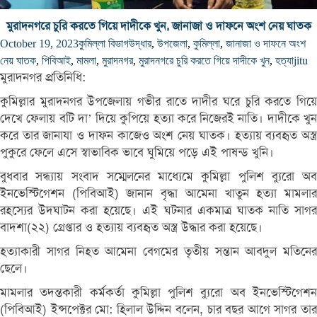
মুরাদনগরে চুরি করতে গিয়ে দাদীকে খুন, জানাজা ও দাফনে অংশ নেয় ঘাতক
October 19, 2023
কুমিল্লা বিভাগ
উদ্ধার
,
উপজেলা
,
কুমিল্লা
,
জানাজা ও দাফনে অংশ
নেয় ঘাতক
,
পিবিআই
,
মামলা
,
মুরাদনগর
,
মুরাদনগরে চুরি করতে গিয়ে দাদীকে খুন
,
হত্যা
jitu
মুরাদনগর প্রতিনিধি:
কুমিল্লার মুরাদনগর উপজেলায় গভীর রাতে দাদীর ঘরে চুরি করতে গিয়ে
দেখে ফেলায় বটি দা’ দিয়ে কুপিয়ে হত্যা করে নিজেরই নাতি। দাদীকে খুন
করে তার জানাযা ও দাফন কাজেও অংশ নেয় ঘাতক। হত্যায় ব্যবহৃত অস্ত্র
পুকুরে ফেলে এসে স্বাভাবিক ভাবে ঘুমিয়ে পড়ে এই পাষন্ড খুনি।
বুধবার সন্ধ্যায় সংবাদ সম্মেলনের মাধ্যেমে কুমিল্লা পুলিশ ব্যুরো অব
ইনভেস্টিগেশন (পিবিআই) জানান বৃদ্ধা আমেনা খাতুন হত্যা মামলার
রহস্যের উদঘাটন করা হয়েছে। এই ঘটনার একমাত্র ঘাতক নাতি সাগর
বাদশা(২২) গ্রেপ্তার ও হত্যায় ব্যবহৃত অস্ত্র উদ্ধার করা হয়েছে।
হত্যাকারী সাগর নিহত আমেনা বেগমের তৃতীয় সন্তান আবদুল মতিনের
ছেলে।
মামলার তদন্তকারী কর্মকর্তা কুমিল্লা পুলিশ ব্যুরো অব ইনভেস্টিগেশন
(পিবিআই) ইন্সপেক্টর মো: হিলাল উদ্দিন বলেন, চার বছর আগে সাগর তার