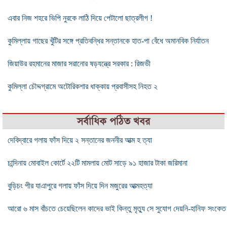
এবার নিজ শহরে ভিপি নুরকে লাঠি দিয়ে পেটালো ছাত্রলীগ !
কুমিল্লায় গাছের খুঁটির সঙ্গে প্রতিবন্ধির সন্তানকে হাত-পা বেঁধে অমানবিক নির্যাতন
জিয়াউর রহমানের মাজার সরানোর ষড়যন্ত্রে সরকার : রিজভী
কুমিল্লা চৌদ্দগ্রামে অটোরিকশার ধাক্কায় প্রবাসীসহ নিহত ২
সর্বাধিক পঠিত খবর
দেবিদ্বারে গলায় ফাঁস দিয়ে ২ সন্তানের জননীর আত্ম হ ত্যা
চান্দিনায় মোবাইল কোর্টে ২২টি মামলায় মোট সাড়ে ৯১ হাজার টাকা জরিমানা
বুড়িচং পীর যাএাপুরে গলায় ফাঁস দিয়ে দিন মজুরের আত্মহত্যা
আরো ৬ মাস বাঁচতে চেয়েছিলেন কাদের ভাই কিন্তু মৃত্যু সে সুযোগ দেয়নি-হানিফ সংকেত