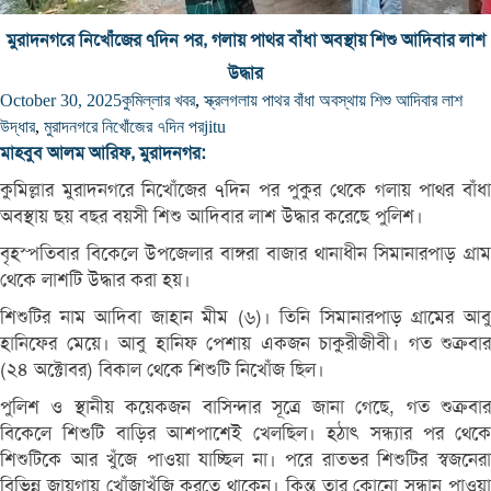
মুরাদনগরে নিখোঁজের ৭দিন পর, গলায় পাথর বাঁধা অবস্থায় শিশু আদিবার লাশ
উদ্ধার
October 30, 2025
কুমিল্লার খবর
,
স্ক্রল
গলায় পাথর বাঁধা অবস্থায় শিশু আদিবার লাশ
উদ্ধার
,
মুরাদনগরে নিখোঁজের ৭দিন পর
jitu
মাহবুব আলম আরিফ, মুরাদনগর:
কুমিল্লার মুরাদনগরে নিখোঁজের ৭দিন পর পুকুর থেকে গলায় পাথর বাঁধা
অবস্থায় ছয় বছর বয়সী শিশু আদিবার লাশ উদ্ধার করেছে পুলিশ।
বৃহস্পতিবার বিকেলে উপজেলার বাঙ্গরা বাজার থানাধীন সিমানারপাড় গ্রাম
থেকে লাশটি উদ্ধার করা হয়।
শিশুটির নাম আদিবা জাহান মীম (৬)। তিনি সিমানারপাড় গ্রামের আবু
হানিফের মেয়ে। আবু হানিফ পেশায় একজন চাকুরীজীবী। গত শুক্রবার
(২৪ অক্টোবর) বিকাল থেকে শিশুটি নিখোঁজ ছিল।
পুলিশ ও স্থানীয় কয়েকজন বাসিন্দার সূত্রে জানা গেছে, গত শুক্রবার
বিকেলে শিশুটি বাড়ির আশপাশেই খেলছিল। হঠাৎ সন্ধ্যার পর থেকে
শিশুটিকে আর খুঁজে পাওয়া যাচ্ছিল না। পরে রাতভর শিশুটির স্বজনেরা
বিভিন্ন জায়গায় খোঁজাখুঁজি করতে থাকেন। কিন্তু তার কোনো সন্ধান পাওয়া