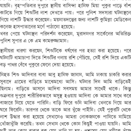
যায়নি। বৃহস্পতিবার দুপুরে স্থানীয় বাসিন্দা হানিফ মিয়া পুকুর পাড়ে বাঁশ
কাটতে গিয়ে শিশুটির লাশ দেখতে পায়। পরে পুলিশ সদস্যরা ঘটনাস্থলে
গিয়ে লাশটি উদ্ধার করেছেন। ময়নাতদন্তের জন্য লাশটি কুমিল্লা মেডিকেল
কলেজ হাসপাতালের মর্গে পাঠানো হয়েছে।
খবর পেয়ে ঘটনাস্থল পরিদর্শন করেছেন, মুরাদনগর সার্কেলের অতিরিক্ত
পুলিশ সুপার এ কে এম কামরুজ্জামান।
স্থানীয়রা ধারণা করছেন, শিশুটিকে ধর্ষণের পর হত্যা করা হয়েছে। পরে
ঘটনাটি ধামাচাপা দিতে শিশুটির গলায় রশি পেঁচিয়ে, সেই রশি দিয়ে একটি
বড় পাথর বেঁধে পুকুরে ফেলে দেয়া হয়েছে।
নিহত শিশু আদিবার বাবা আবু হানিফ জানান, আমি ঢাকায় চাকরি করার
সুবাদে গ্রামের বাড়িতে মাঝেমধ্যে আসি। ঘটনার দিন আমি বাড়িতেই
ছিলাম। বাড়িতে আসলে আদিবা সবসময় আমার সাথেই থাকে। কিন্তু
শুক্রবার দুপুরে শারীরিকভাবে অসুস্থ হওয়ায় আদিবা কে আমার সাথে করে
বাজারে নিয়ে যেতে পারিনি। বাড়ি ফিরে শুনি আদিবা খেলতে গিয়ে আর
ঘরে ফিরেনি। তারপর থেকে তাকে আর খুঁজে পাইনি। যেই পুকুরটি থেকে
লাশ উদ্ধার করা হয়েছে সেখানেও আমরা লোকজনকে পানিতে নামিয়ে
খোঁজাখুঁজি করেছি। তখন সেখান থেকে কোন কিছুই পাওয়া যায়নি। আমি
চাই আর কোন বাবার বুক যেন খালি না হয়। প্রশাসন যেন খুনীকে খুঁজে