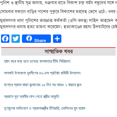
পুলিশ ও স্থানীয় সূত্র জানায়, শুক্রবার রাতে বিকাশ চন্দ্র বর্মন বন্ধুদের স
সোমবার সকালে বাড়ির পাশের পুকুরে বিকাশের মরদেহ ভেসে ওঠে। খবর পেয়
মুরাদনগর থানা পুলিশের ভারপ্রাপ্ত কর্মকর্তা (ওসি-তদন্ত) নাহিদ আহমে
মুরাদনগর থানায় হত্যা মামলা করেছেন। হত্যাকাণ্ডের রহস্য উদঘাটনের চেষ্
Facebook
Twitter
Share
Share
সাম্প্রতিক খবর
হঠাৎ করে বন্ধ হতে চলেছে কলকাতার টিভি সিরিয়াল!
লালমাই উপজেলা যুবলীগের ৪৯-তম প্রতিষ্ঠা বার্ষিকী উদযাপন
যশোরে প্রথম বাচ্চা জন্মানোর ২৬ দিন পর আরও ২ বাচ্চার জন্ম
প্রবাসে মৃত স্বামীর লাশ পেতে স্ত্রীর আকুতি
তৃণমূলের অভিযোগ ও প্রধানমন্ত্রীর হঁশিয়ারি; এমপিদের ঘুম হারাম