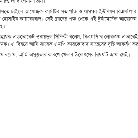
ারও দাবি জানান তিনি।
বিষয়টি জানতে চাইলে আয়োজক কমিটির সভাপতি ও ধামঘর ইউনিয়ন বিএনপ
জ্জল হোসাইন কায়কোবাদ। সেই ক্লাবের পক্ষ থেকে এই টুর্নামেন্টের আয
েই।
আহ্বায়ক এডভোকেট ওবায়দুল সিদ্দিকী বলেন, বিএনপি’র লোকজন এভাবেই 
ুঃখজনক। এ বিষয়ে আমি সাবেক এমপি কায়কোবাদ সাহেবের দৃষ্টি আকর্ষণ ক
 বলেন, আমি অসুস্থতার কারণে খেলার উদ্বোধনের বিষয়টি জানা নেই।