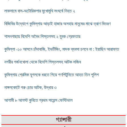
লাকসামে বাস-অটোরিকশার মুখোমুখি সংঘর্ষে নিহত ২
বিজিবির উদ্যোগে কুমিল্লায় আড়াই হাজার অসহায় মানুষের মাঝে ত্রাণ বিতরণ
শাসনগাছায় বিদেশি অবৈধ পিস্তলসহ ২ যুবক গ্রেফতার
কুমিল্লা -১০ আসনে চাঁদাবাজি, ইভটিজিং, মাদক ব্যবসা চলবে না : ইয়াছিন আরাফাত
নগরীর গর্জনখোলা থেকে বিদেশি পিস্তলসহ আটক সজিব
কুমিল্লায় প্রেমিক যুগলকে ধরতে গিয়ে গণপিটুনিতে আহত তিন পুলিশ
নাঙ্গলকোটে গরু চোর আটক, উদ্ধার ৩
আগামী ৮ আগস্ট কুবিতে প্রথম সায়েন্স ফেস্টিভাল
গ্যালারী