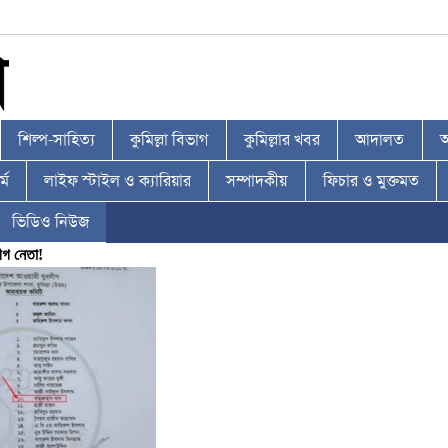
শিল্প-সাহিত্য
কুমিল্লা বিভাগ
কুমিল্লার খবর
আদালত
আ
্ম
লাইফ স্টাইল ও ক্যারিয়ার
সম্পাদকীয়
ফিচার ও মুক্তমত
ভিডিও নিউজ
ীগ নেতা!