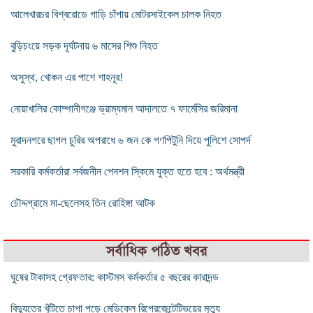
আলেখারচর বিশ্বরোডে গাড়ি চাঁপায় মোটরসাইকেল চালক নিহত
বুড়িচংয়ে সড়ক দূর্ঘটনায় ৬ মাসের শিশু নিহত
অসুস্থ, খোকন এর পাশে শাহনূর!
নোয়াখালির কোম্পানীগঞ্জে ভ্রাম্যমান আদালতে ৭ ফার্মেসির জরিমানা
মুরাদনগরে ছাগল চুরির অপরাধে ৬ জন কে গণপিটুনি দিয়ে পুলিশে সোপর্দ
সরকারি কর্মকর্তারা সর্বজনীন পেনশন স্কিমে যুক্ত হতে হবে : অর্থমন্ত্রী
চৌদ্দগ্রামে মা-ছেলেসহ তিন রোহিঙ্গা আটক
সর্বাধিক পঠিত খবর
ঘুষের টাকাসহ গ্রেফতার: কাস্টমস কর্মকর্তার ৫ বছরের কারাদন্ড
বিদ্যুতের খুঁটিতে চাপা পড়ে মেডিকেল রিপ্রেজেন্টেটিভয়ের মৃত্যু