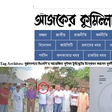
,
প্রচ্ছদ
জাতীয়
রাজনীতি
অর্থনীতি
বিনোদন
আইসিটি
প্রবাসের খবর
ধর
পর্যটন
কলকাতার খবর
চাকরির খবর
Tag Archives: মুরাদনগরে বিএনপি’র আয়োজিত ফুটবল টুর্নামেন্টের উদ্বোধন করলেন যুবল