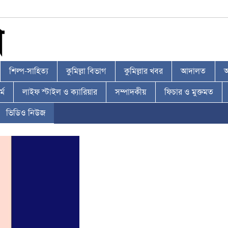
শিল্প-সাহিত্য
কুমিল্লা বিভাগ
কুমিল্লার খবর
আদালত
আ
্ম
লাইফ স্টাইল ও ক্যারিয়ার
সম্পাদকীয়
ফিচার ও মুক্তমত
ভিডিও নিউজ