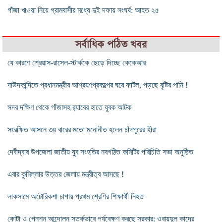
গাঁজা খাওয়া নিয়ে গ্রামবাসীর মধ্যে দুই দফায় সংঘর্ষ: আহত ২৫
সর্বাধিক পঠিত খবর
যে কারণে শ্রেয়াস-রাসেল-স্টার্ককে ছেড়ে দিচ্ছে কেকেআর
দাউদকান্দিতে প্রধানমন্ত্রীর আশ্রয়ণপ্রকল্পের ঘরে ফাটল, পড়ছে বৃষ্টির পানি !
সদর দক্ষিণ থেকে গাঁজাসহ র‌্যাবের হাতে যুবক আটক
সংরক্ষিত আসনে ৩য় বারের মতো মনোনীত হলেন চাঁদপুরের হীরা
দেবীদ্বার উপজেলা জাতীয় যুব সংহতির নবগঠিত কমিটির পরিচিতি সভা অনুষ্ঠিত
এবার কুমিল্লার উত্তর জেলায় মন্ত্রীত্ব আসছে !
লাকসামে অটোরিকশা চাপায় প্রথম শ্রেণির শিক্ষার্থী নিহত
কোটা ও পেনশন আন্দোলন সতর্কভাবে পর্যবেক্ষণ করছে সরকার: ওবায়দুল কাদের