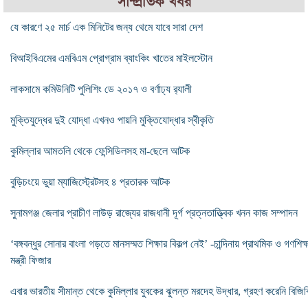
সাম্প্রতিক খবর
যে কারণে ২৫ মার্চ এক মিনিটের জন্য থেমে যাবে সারা দেশ
বিআইবিএমের এমবিএম প্রোগ্রাম ব্যাংকিং খাতের মাইলস্টোন
লাকসামে কমিউনিটি পুলিশিং ডে ২০১৭ ও বর্ণাঢ্য র‌্যালী
মুক্তিযুদ্ধের দুই যোদ্ধা এখনও পায়নি মুক্তিযোদ্ধার স্বীকৃতি
কুমিল্লার আমতলি থেকে ফেন্সিডিলসহ মা-ছেলে আটক
বুড়িচংয়ে ভুয়া ম্যাজিস্ট্রেটসহ ৪ প্রতারক আটক
সুনামগঞ্জ জেলার প্রাচীণ লাউড় রাজ্যের রাজধানী দূর্গ প্রত্নতাত্ত্বিক খনন কাজ সম্পাদন
‘বঙ্গবন্ধুর সোনার বাংলা গড়তে মানসম্মত শিক্ষার বিকল্প নেই’ -চান্দিনায় প্রাথমিক ও গণশিক্
মন্ত্রী ফিজার
এবার ভারতীয় সীমান্ত থেকে কুমিল্লার যুবকের ঝুলন্ত মরদেহ উদ্ধার, গ্রহণ করেনি বিজিব