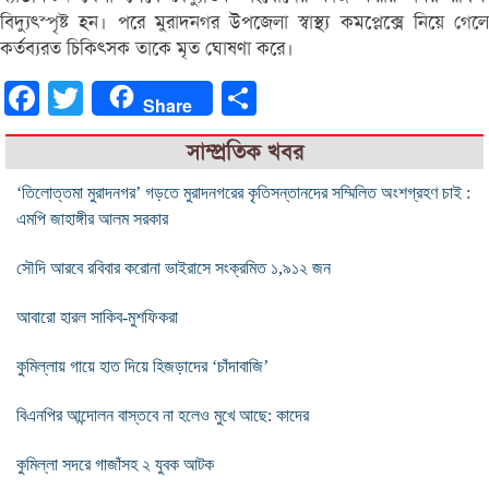
বিদ্যুৎস্পৃষ্ট হন। পরে মুরাদনগর উপজেলা স্বাস্থ্য কমপ্লেক্সে নিয়ে গেলে
কর্তব্যরত চিকিৎসক তাকে মৃত ঘোষণা করে।
Facebook
Twitter
Share
Share
সাম্প্রতিক খবর
‘তিলোত্তমা মুরাদনগর’ গড়তে মুরাদনগরের কৃতিসন্তানদের সম্মিলিত অংশগ্রহণ চাই :
এমপি জাহাঙ্গীর আলম সরকার
সৌদি আরবে রবিবার করোনা ভাইরাসে সংক্রমিত ১,৯১২ জন
আবারো হারল সাকিব-মুশফিকরা
কুমিল্লায় গায়ে হাত দিয়ে হিজড়াদের ‘চাঁদাবাজি’
বিএনপির আন্দোলন বাস্তবে না হলেও মুখে আছে: কাদের
কুমিল্লা সদরে গাজাঁসহ ২ যুবক আটক