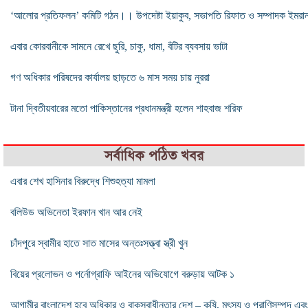
‘আলোর প্রতিফলন’ কমিটি গঠন।। উপদেষ্টা ইয়াকুব, সভাপতি রিফাত ও সম্পাদক ইমরা
এবার কোরবানীকে সামনে রেখে ছুরি, চাকু, ধামা, বঁটির ব্যবসায় ভাটা
গণ অধিকার পরিষদের কার্যালয় ছাড়তে ৬ মাস সময় চায় নুররা
টানা দ্বিতীয়বারের মতো পাকিস্তানের প্রধানমন্ত্রী হলেন শাহবাজ শরিফ
সর্বাধিক পঠিত খবর
এবার শেখ হাসিনার বিরুদ্ধে শিশুহত্যা মামলা
বলিউড অভিনেতা ইরফান খান আর নেই
চাঁদপুরে স্বামীর হাতে সাত মাসের অন্তঃসত্ত্বা স্ত্রী খুন
বিয়ের প্রলোভন ও পর্নোগ্রাফি আইনের অভিযোগে বরুড়ায় আটক ১
আগামীর বাংলাদেশ হবে অধিকার ও বাকস্বাধীনতার দেশ – কৃষি, মৎস্য ও প্রাণিসম্পদ এবং