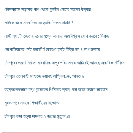
চৌদ্দগ্রামে সড়কের পাশ থেকে যুবলীগ নেতার মরদেহ উদ্ধার
লাইভে এসে সাংবাদিকদের হুমকি দিলেন সানাই !
লাস্ট ম্যাচটা জেতায় দলের মধ্যে আলাদা আত্মবিশ্বাস যোগ করবে : মিরাজ
নেপোলিয়ানের সেই জরার্জীর্ণ ছাইরঙা হ্যাট বিক্রি হল ৪ লাখ ডলারে
চাঁদপুরের তরুণ নির্মাতা সাংবাদিক অপুর পরিচালনায় অচিরেই আসছে একাধিক শর্টফিল্ম
চাঁদপুরে তেলবাহী জাহাজে ভয়াবহ অগ্নিকাণ্ড, আহত ৬
রহস্যজনকভাবে বন্ধ কুমেকের পিসিআর ল্যাব, বলা হচ্ছে ল্যাবে ভাইরাস
মুরাদনগরে সড়কে শিক্ষার্থীদের বিক্ষোভ
চাঁদপুরে রুমা হত্যা মামলায় ২ জনের মৃত্যুদণ্ড