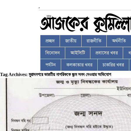
,
প্রচ্ছদ
জাতীয়
রাজনীতি
অর্থনীতি
বিনোদন
আইসিটি
প্রবাসের খবর
ধর
পর্যটন
কলকাতার খবর
চাকরির খবর
Tag Archives: মুরাদনগরে ভারতীয় নাগরিককে জন্ম সনদ দেওয়ার অভিযোগ