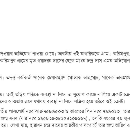
েওয়ার অভিযোগ পাওয়া গেছে। ভারতীয় ওই নাগরিককে গ্রাম : করিমপুর,
রিমপুর গ্রামের মৃত গয়াচরন দাসের ছেলে মাখন চন্দ্র দাস এমন অভিযোগ
 তদন্ত কর্মকর্তা সাবেক চেয়ারম্যান মোস্তাক আহম্মেদ, সাবেক ভারপ্রাপ্ত
যায়। তাই তড়িৎ গতিতে ব্যবস্থা না নিলে এ সুযোগ কাজে লাগিয়ে একটি চক্র
ের আওতায় এনে যথাযথ ব্যবস্থা না নিলে সক্রিয় হয়ে ওঠবে ওই চক্রটি।
যার ভারতীয় পাসপোর্ট নম্বর আর-৭৫৮৯৫০৩ ও ভারতের পিন নম্বর ৭৯৯০১৩। তার
টাল জন্ম সনদ (যার নম্বর ১৯৫৮১৯৩৮১৫৪১০৯১৬৭) , চলতি বছরের ২৯ জুন
খা যায়, হারাধন চন্দ্র দাসের ভারতীয় পাসপোর্টে তার জন্ম তারিখ ২