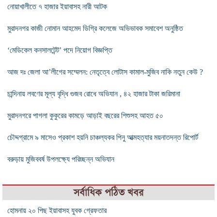
নোয়াখালীতে ৭ হাজার ইয়াবাসহ নারী আটক
মুরাদনগর কাজী নোমান আহমেদ ডিগ্রি কলেজে অভিভাবক সমাবেশ অনুষ্ঠিত
‘মেডিকেল কনসালটেন্ট’ পদে নিয়োগ বিজ্ঞপ্তি
আজ দঃ জেলা আ’লীগের সম্মেলন: নেতৃত্বে লোটাস কামাল-মুজিব নাকি নতুন কেউ ?
চান্দিনায় লবণের মূল্য বৃদ্ধি গুজব রোধে অভিযান , ৪২ হাজার টাকা জরিমানা
মুরাদনগরে পাগলা কুকুরের কামড়ে আড়াই বছরের শিশুসহ আহত ৫০
চৌদ্দগ্রামে ৯ মাসেও প্রকাশ হয়নি চাঞ্চল্যকর পিনু আত্মহত্যার ময়নাতদন্ত রিপোর্ট
বরুড়ায় মুজিববর্ষ উপলক্ষ্যে পরিচ্ছন্ন অভিযান
সর্বাধিক পঠিত খবর
হোমনায় ২০ পিছ ইয়াবাসহ যুবক গ্রেফতার