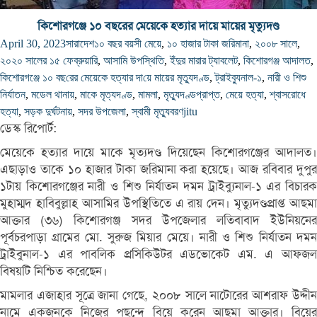
কিশোরগঞ্জে ১০ বছ‌রের মেয়েকে হত্যার দা‌য়ে মায়ের মৃত্যুদণ্ড
April 30, 2023
সারাদেশ
১০ বছর বয়সী মেয়ে
,
১০ হাজার টাকা জরিমানা
,
২০০৮ সালে
,
২০২০ সালের ১৫ ফেব্রুয়ারি
,
আসামি উপস্থিতি
,
ইঁদুর মারার ট্যাবলেট
,
কিশোরগঞ্জ আদালত
,
কিশোরগঞ্জে ১০ বছ‌রের মেয়েকে হত্যার দা‌য়ে মায়ের মৃত্যুদণ্ড
,
ট্রাইব্যুনাল-১
,
নারী ও শিশু
নির্যাতন
,
মডেল থানায়
,
মাকে মৃত্যদণ্ড
,
মামলা
,
মৃত্যুদণ্ডপ্রাপ্ত
,
মেয়ে হত্যা
,
শ্বাসরোধে
হত্যা
,
সড়ক দুর্ঘটনায়
,
সদর উপজেলা
,
স্বামী মৃত্যুবরণ
jitu
ডেস্ক রিপোর্ট:
মেয়েকে হত্যার দায়ে মাকে মৃত্যদণ্ড দিয়েছেন কিশোরগঞ্জের আদালত।
এছাড়াও তাকে ১০ হাজার টাকা জরিমানা করা হয়েছে। আজ রবিবার দুপুর
১টায় কিশোরগঞ্জের নারী ও শিশু নির্যাতন দমন ট্রাইব্যুনাল-১ এর বিচারক
মুহাম্মদ হাবিবুল্লাহ আসামির উপস্থিতিতে এ রায় দেন। মৃত্যুদণ্ডপ্রাপ্ত আছমা
আক্তার (৩৬) কিশোরগঞ্জ সদর উপজেলার লতিবাবাদ ইউনিয়নের
পূর্বচরপাড়া গ্রামের মো. সুরুজ মিয়ার মেয়ে। নারী ও শিশু নির্যাতন দমন
ট্রাইবুনাল-১ এর পাবলিক প্রসিকিউটর এডভোকেট এম. এ আফজল
বিষয়টি নিশ্চিত করেছেন।
মামলার এজাহার সূত্রে জানা গেছে, ২০০৮ সালে নাটোরের আশরাফ উদ্দীন
নামে একজনকে নিজের পছন্দে বিয়ে করেন আছমা আক্তার। বিয়ের