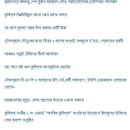
মুরাদনগরে বঙ্গবন্ধু শেখ মুজিব ম্যারাথন দৌড় প্রতিযোগিতায় চ্যাম্পিয়ন শাহপরান
কুমিল্লা ভিক্টোরিয়ান্স কাকে রেখে কাকে বসাবে
নয় মাসে মুনাফা প্রায় তিন হাজার কোটি টাকা
চৌদ্দগ্রামে যৌতুকের জন্য বিয়ের ৩ মাসের মধ্যেই নববধূকে হ’ত্যা, গ্রেফতার স্বামী
আবারও পয়েন্ট টেবিলের শীর্ষে আর্সেনাল
নাচ গানে বর্ষা বরণ কুমিল্লা সাংস্কৃতিক জোটের
চৌদ্দগ্রামে বি এন পি ও জামাতের ঠাই নেই,কর্মী সমাবেশে : ইউপি চেয়ারম্যান মোশারেফ
হোসেন
ম্যারাডোনার মৃত্যু: যেসব প্রশ্নের উত্তর এখনো অজানা
কুমিল্লা নগরীর ২ নং ওয়ার্ডে “মানবিক কুমিল্লা” সংগঠনের উদ্যোগে বিনামূল্যে চিকিৎসা
সেবা ক্যাম্প অনুষ্ঠিত