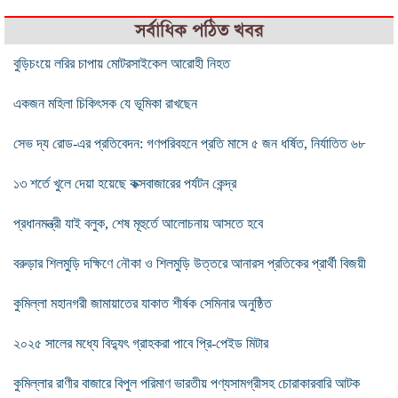
সর্বাধিক পঠিত খবর
বুড়িচংয়ে লরির চাপায় মোটরসাইকেল আরোহী নিহত
একজন মহিলা চিকিৎসক যে ভূমিকা রাখছেন
সেভ দ্য রোড-এর প্রতিবেদন: গণপরিবহনে প্রতি মাসে ৫ জন ধর্ষিত, নির্যাতিত ৬৮
১৩ শর্তে খুলে দেয়া হয়েছে কক্সবাজারের পর্যটন কেন্দ্র
প্রধানমন্ত্রী যাই বলুক, শেষ মূহুর্তে আলোচনায় আসতে হবে
বরুড়ার শিলমুড়ি দক্ষিণে নৌকা ও শিলমুড়ি উত্তরে আনারস প্রতিকের প্রার্থী বিজয়ী
কুমিল্লা মহানগরী জামায়াতের যাকাত শীর্ষক সেমিনার অনুষ্ঠিত
২০২৫ সালের মধ্যে বিদ্যুৎ গ্রাহকরা পাবে প্রি-পেইড মিটার
কুমিল্লার রাণীর বাজারে বিপুল পরিমাণ ভারতীয় পণ্যসামগ্রীসহ চোরাকারবারি আটক