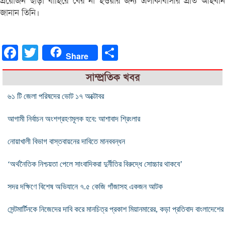
প্রয়োজন ছাড়া বাহিরে বের না হওয়ার জন্য এলাকাবাসীর প্রতি আহবান
জানান তিনি।
Facebook
Twitter
Share
Share
সাম্প্রতিক খবর
৬১ টি জেলা পরিষদের ভোট ১৭ অক্টোবর
আগামী নির্বাচন অংশগ্রহণমূলক হবে: আশাবাদ শ্রিংলার
নোয়াখালী বিভাগ বাস্তবায়নের দাবিতে মানববন্ধন
‘অর্থনৈতিক নিশ্চয়তা পেলে সাংবাদিকরা দুর্নীতির বিরুদ্ধে সোচ্চার থাকবে’
সদর দক্ষিণে বিশেষ অভিযানে ৭.৫ কেজি গাঁজাসহ একজন আটক
সেন্টমার্টিনকে নিজেদের দাবি করে মানচিত্র প্রকাশ মিয়ানমারের, কড়া প্রতিবাদ বাংলাদেশের