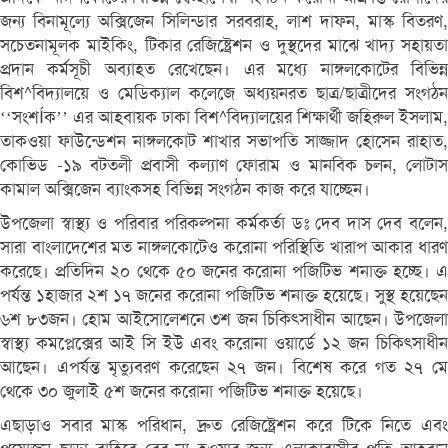
জন্য বিনামূল্যে অক্সিজেন সিলিন্ডার সরবরাহ, লাশ দাফন, মাস্ক বিতরণ,
সচেতনামূলক মাইকিং, টিকার রেজিষ্ট্রেশন ও দুস্থদের মাঝে খাদ্য সহায়তা
প্রদান কর্মসূচী অব্যাহত রেখেছেন। এর মধ্যে নাঙ্গলকোটের বিভিন্ন
বিশ^বিদ্যালয়ে ও মেডিক্যাল কলেজে অধ্যয়নরত ছাত্র/ছাত্রীদের সংগঠন
‘‘সংশÍক’’ এর আহবায়ক ঢাকা বিশ^বিদ্যালয়ের শিক্ষার্থী জহিরুল ইসলাম,
তাকওয়া ফাউন্ডেশন নাঙ্গলকোট শাখার সভাপতি সাজ্জাদ হোসেন রাহাত,
কোভিড -১৯ বটতলী প্রবাসী কল্যাণ ফোরাম ও মানবিক চলন, লোটাস
কামাল অক্সিজেন ব্যাংকসহ বিভিন্ন সংগঠন কাজ করে যাচ্ছেন।
উপজেলা স্বাস্থ্য ও পরিবার পরিকল্পনা কর্মকর্তা ডঃ দেব দাস দেব বলেন,
সারা বাংলাদেশের মত নাঙ্গলকোটেও করোনা পরিস্থিতি খারাপ আকার ধারণ
করেছে। প্রতিদিন ২০ থেকে ৫০ জনের করোনা পজিটিভ শনাক্ত হচ্ছে। এ
পর্যন্ত ১হাজার ২শ ১৭ জনের করোনা পজিটিভ শনাক্ত হয়েছে। সুস্থ হয়েছেন
৬শ ৮৩জন। হোম আইসোলেশনে ৩শ জন চিকিৎসাধীন আছেন। উপজেলা
স্বাস্থ্য কমপ্লেক্সের আই সি ইউ এবং করোনা ওয়ার্ডে ১২ জন চিকিৎসাধীন
আছেন। এপর্যন্ত মৃত্যুবরণ করেছেন ২৭ জন। বিশেষ করে গত ২৭ মে
থেকে ৩০ জুলাই ৫শ জনের করোনা পজিটিভ শনাক্ত হয়েছে।
এছাড়াও সবার মাস্ক পরিধান, দ্রুত রেজিষ্ট্রেশন করে টিকে নিতে এবং