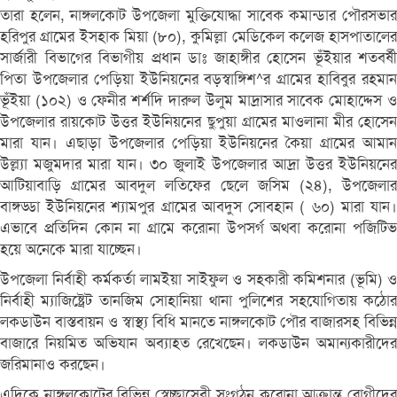
তারা হলেন, নাঙ্গলকোট উপজেলা মুক্তিযোদ্ধা সাবেক কমান্ডার পৌরসভার
হরিপুর গ্রামের ইসহাক মিয়া (৮০), কুমিল্লা মেডিকেল কলেজ হাসপাতালের
সার্জারী বিভাগের বিভাগীয় প্রধান ডাঃ জাহাঙ্গীর হোসেন ভূঁইয়ার শতবর্ষী
পিতা উপজেলার পেড়িয়া ইউনিয়নের বড়স্বাঙ্গিশ^র গ্রামের হাবিবুর রহমান
ভূঁইয়া (১০২) ও ফেনীর শর্শদি দারুল উলুম মাদ্রাসার সাবেক মোহাদ্দেস ও
উপজেলার রায়কোট উত্তর ইউনিয়নের ছুপুয়া গ্রামের মাওলানা মীর হোসেন
মারা যান। এছাড়া উপজেলার পেড়িয়া ইউনিয়নের কৈয়া গ্রামের আমান
উল্ল্যা মজুমদার মারা যান। ৩০ জুলাই উপজেলার আদ্রা উত্তর ইউনিয়নের
আটিয়াবাড়ি গ্রামের আবদুল লতিফের ছেলে জসিম (২৪), উপজেলার
বাঙ্গড্ডা ইউনিয়নের শ্যামপুর গ্রামের আবদুস সোবহান ( ৬০) মারা যান।
এভাবে প্রতিদিন কোন না গ্রামে করোনা উপসর্গ অথবা করোনা পজিটিভ
হয়ে অনেকে মারা যাচ্ছেন।
উপজেলা নির্বাহী কর্মকর্তা লামইয়া সাইফুল ও সহকারী কমিশনার (ভূমি) ও
নির্বাহী ম্যাজিষ্ট্রেট তানজিম সোহানিয়া থানা পুলিশের সহযোগিতায় কঠোর
লকডাউন বাস্তবায়ন ও স্বাস্থ্য বিধি মানতে নাঙ্গলকোট পৌর বাজারসহ বিভিন্ন
বাজারে নিয়মিত অভিযান অব্যাহত রেখেছেন। লকডাউন অমান্যকারীদের
জরিমানাও করছেন।
এদিকে নাঙ্গলকোটের বিভিন্ন স্বেচ্ছাসেবী সংগঠন করোনা আক্রান্ত রোগীদের