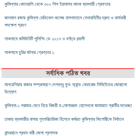
কুমিল্লার কোতয়ালি থেকে ৩০০ পিস ইয়াবাসহ মাদক ব্যবসায়ী গ্রেফতার
জানমাল রক্ষায় কুমিল্লা মেডিকেল কলেজ হাসপাতালে সেনাবাহিনীর দ্রুত ও কার্যকরী
পদক্ষেপ গ্রহণ
লাকসামে কমিউনিটি পুলিশিং ডে ২০১৭ ও বর্ণাঢ্য র‌্যালী
লাকসামে চুরির ঘটনায় গ্রেপ্তার ১
সর্বাধিক পঠিত খবর
মালয়েশিয়ায় বাজার সম্প্রসারণে দেশবন্ধু ফুড অ্যান্ড বেভারেজ লিমিটেডের জোরালো
উদ্যোগ
কুমিল্লা-১ পরাজয় মেনে নিয়ে বিজয়ী ড.মোশাররফ হোসেনকে জামায়াত প্রার্থীর শুভেচ্ছা
ঢাকায় ব্যবসায়ীর বাসায় গৃহপরিচারিকা হিসেবে কর্মরত কুমিল্লার কিশোরীকে নির্যাতন
বান্দরবানে প্রথম নারী জেলা প্রশাসক