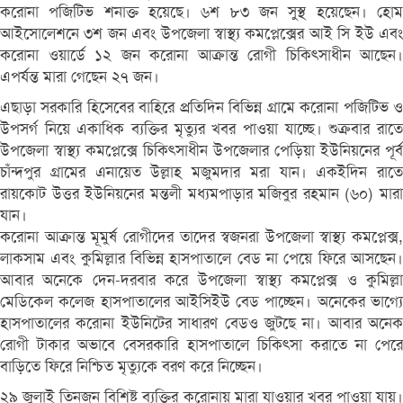
করোনা পজিটিভ শনাক্ত হয়েছে। ৬শ ৮৩ জন সুস্থ হয়েছেন। হোম
আইসোলেশনে ৩শ জন এবং উপজেলা স্বাস্থ্য কমপ্লেক্সের আই সি ইউ এবং
করোনা ওয়ার্ডে ১২ জন করোনা আক্রান্ত রোগী চিকিৎসাধীন আছেন।
এপর্যন্ত মারা গেছেন ২৭ জন।
এছাড়া সরকারি হিসেবের বাহিরে প্রতিদিন বিভিন্ন গ্রামে করোনা পজিটিভ ও
উপসর্গ নিয়ে একাধিক ব্যক্তির মৃত্যুর খবর পাওয়া যাচ্ছে। শুক্রবার রাতে
উপজেলা স্বাস্থ্য কমপ্লেক্সে চিকিৎসাধীন উপজেলার পেড়িয়া ইউনিয়নের পূর্ব
চাঁন্দপুর গ্রামের এনায়েত উল্লাহ মজুমদার মরা যান। একইদিন রাতে
রায়কোট উত্তর ইউনিয়নের মন্তলী মধ্যমপাড়ার মজিবুর রহমান (৬০) মারা
যান।
করোনা আক্রান্ত মূমুর্ষ রোগীদের তাদের স্বজনরা উপজেলা স্বাস্থ্য কমপ্লেক্স,
লাকসাম এবং কুমিল্লার বিভিন্ন হাসপাতালে বেড না পেয়ে ফিরে আসছেন।
আবার অনেকে দেন-দরবার করে উপজেলা স্বাস্থ্য কমপ্লেক্স ও কুমিল্লা
মেডিকেল কলেজ হাসপাতালের আইসিইউ বেড পাচ্ছেন। অনেকের ভাগ্যে
হাসপাতালের করোনা ইউনিটের সাধারণ বেডও জুটছে না। আবার অনেক
রোগী টাকার অভাবে বেসরকারি হাসপাতালে চিকিৎসা করাতে না পেরে
বাড়িতে ফিরে নিশ্চিত মৃত্যুকে বরণ করে নিচ্ছেন।
২৯ জুলাই তিনজন বিশিষ্ট ব্যক্তির করোনায় মারা যাওয়ার খবর পাওয়া যায়।