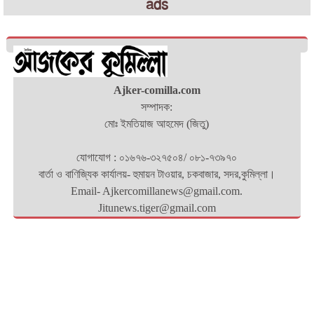
ads
Ajker-comilla.com
সম্পাদক:
মোঃ ইমতিয়াজ আহমেদ (জিতু)
যোগাযোগ : ০১৬৭৬-৩২৭৫০৪/ ০৮১-৭৩৯৭০
বার্তা ও বাণিজ্যিক কার্যালয়- হুমায়ন টাওয়ার, চকবাজার, সদর,কুমিল্লা।
Email- Ajkercomillanews@gmail.com.
Jitunews.tiger@gmail.com