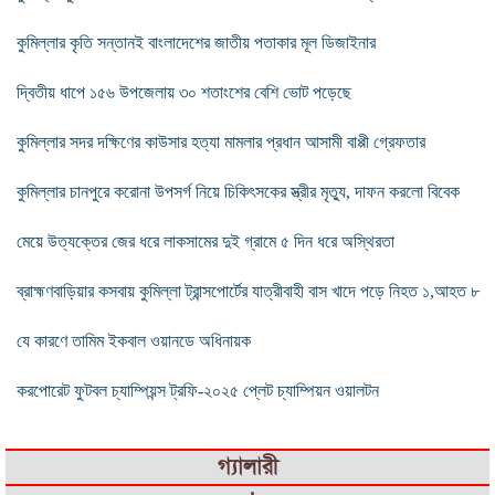
কুমিল্লার কৃতি সন্তানই বাংলাদেশের জাতীয় পতাকার মূল ডিজাইনার
দ্বিতীয় ধাপে ১৫৬ উপজেলায় ৩০ শতাংশের বেশি ভোট পড়েছে
কুমিল্লার সদর দক্ষিণের কাউসার হত্যা মামলার প্রধান আসামী বাপ্পী গ্রেফতার
কুমিল্লার চানপুরে করোনা উপসর্গ নিয়ে চিকিৎসকের স্ত্রীর মৃত্যু, দাফন করলো বিবেক
মেয়ে উত্যক্তের জের ধরে লাকসামের দুই গ্রামে ৫ দিন ধরে অস্থিরতা
ব্রাহ্মণবাড়িয়ার কসবায় কুমিল্লা ট্রান্সপোর্টের যাত্রীবাহী বাস খাদে পড়ে নিহত ১,আহত ৮
যে কারণে তামিম ইকবাল ওয়ানডে অধিনায়ক
করপোরেট ফুটবল চ্যাম্পিয়ন্স ট্রফি-২০২৫ প্লেট চ্যাম্পিয়ন ওয়ালটন
গ্যালারী