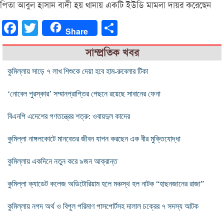
পিতা আবুল হাসান বাদী হয় থানায় একটি ইউডি মামলা দায়র করেছেন
Facebook
Twitter
Share
Share
সাম্প্রতিক খবর
কুমিল্লায় সাড়ে ৭ লাখ শিশুকে দেয়া হবে হাম-রুবেলার টিকা
‘নোবেল পুরস্কার’ সম্মানপ্রাপ্তির পেছনে রয়েছে সাবানের ফেনা
বিএনপি এদেশের গণতন্ত্রের শত্রু: ওবায়দুল কাদের
কুমিল্লা নাঙ্গলকোটে মানবেতর জীবন যাপন করছেন এক বীর মুক্তিযোদ্ধা
কুমিল্লায় একদিনে নতুন করে ৯জন আক্রান্ত
কুমিল্লা ক্যাডেট কলেজ অডিটোরিয়াম হলে মঞ্চস্থ হল নাটক “হাছনজানের রাজা”
কুমিল্লায় নগদ অর্থ ও বিপুল পরিমাণ পাসপোর্টসহ দালাল চক্রের ৭ সদস্য আটক