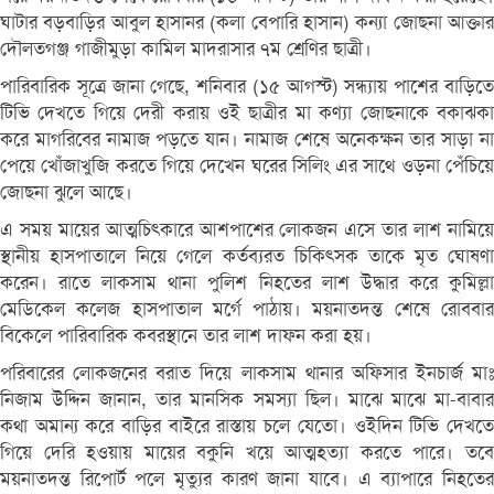
ঘাটার বড়বাড়ির আবুল হাসানর (কলা বেপারি হাসান) কন্যা জোছনা আক্তার
দৌলতগঞ্জ গাজীমুড়া কামিল মাদরাসার ৭ম শ্রেণির ছাত্রী।
পারিবারিক সূত্রে জানা গেছে, শনিবার (১৫ আগস্ট) সন্ধ্যায় পাশের বাড়িতে
টিভি দেখতে গিয়ে দেরী করায় ওই ছাত্রীর মা কণ্যা জোছনাকে বকাঝকা
করে মাগরিবের নামাজ পড়তে যান। নামাজ শেষে অনেকক্ষন তার সাড়া না
পেয়ে খোঁজাখুজি করতে গিয়ে দেখেন ঘরের সিলিং এর সাথে ওড়না পেঁচিয়ে
জোছনা ঝুলে আছে।
এ সময় মায়ের আত্মচিৎকারে আশপাশের লোকজন এসে তার লাশ নামিয়ে
স্থানীয় হাসপাতালে নিয়ে গেলে কর্তব্যরত চিকিৎসক তাকে মৃত ঘোষণা
করেন। রাতে লাকসাম থানা পুলিশ নিহতের লাশ উদ্ধার করে কুমিল্লা
মেডিকেল কলেজ হাসপাতাল মর্গে পাঠায়। ময়নাতদন্ত শেষে রোববার
বিকেলে পারিবারিক কবরস্থানে তার লাশ দাফন করা হয়।
পরিবারের লোকজনের বরাত দিয়ে লাকসাম থানার অফিসার ইনচার্জ মাঃ
নিজাম উদ্দিন জানান, তার মানসিক সমস্যা ছিল। মাঝে মাঝে মা-বাবার
কথা অমান্য করে বাড়ির বাইরে রাস্তায় চলে যেতো। ওইদিন টিভি দেখতে
গিয়ে দেরি হওয়ায় মায়ের বকুনি খয়ে আত্মহত্যা করতে পারে। তবে
ময়নাতদন্ত রিপোর্ট পলে মৃত্যুর কারণ জানা যাবে। এ ব্যাপারে নিহতের