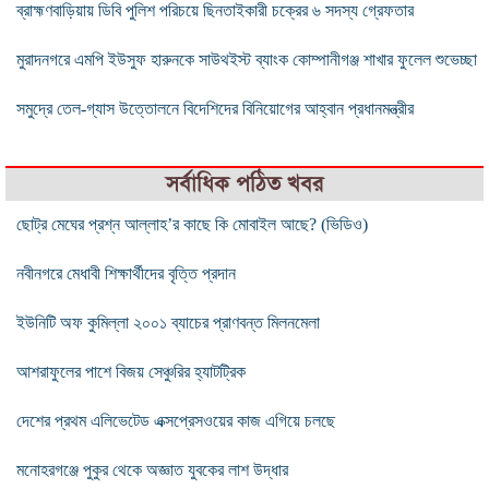
ব্রাহ্মণবাড়িয়ায় ডিবি পুলিশ পরিচয়ে ছিনতাইকারী চক্রের ৬ সদস্য গ্রেফতার
মুরাদনগরে এমপি ইউসুফ হারুনকে সাউথইস্ট ব্যাংক কোম্পানীগঞ্জ শাখার ফুলেল শুভেচ্ছা
সমুদ্রে তেল-গ্যাস উত্তোলনে বিদেশিদের বিনিয়োগের আহ্বান প্রধানমন্ত্রীর
সর্বাধিক পঠিত খবর
ছােট্র মেঘের প্রশ্ন আল্লাহ’র কাছে কি মোবাইল আছে? (ভিডিও)
নবীনগরে মেধাবী শিক্ষার্থীদের বৃত্তি প্রদান
ইউনিটি অফ কুমিল্লা ২০০১ ব্যাচের প্রাণবন্ত মিলনমেলা
আশরাফুলের পাশে বিজয় সেঞ্চুরির হ্যাটট্রিক
দেশের প্রথম এলিভেটেড এক্সপ্রেসওয়ের কাজ এগিয়ে চলছে
মনোহরগঞ্জে পুকুর থেকে অজ্ঞাত যুবকের লাশ উদ্ধার