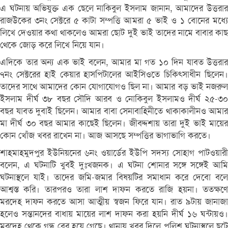
এ ঘটনায় অভিযুক্ত এক ছেলে নাকিবুল ইসলাম জানান, আমাদের উত্তরার
রাজউকের ৩নং সেক্টরে ৫ কাটা সম্পত্তি আমরা ৫ ভাই ও ১ বোনের মধ্যে
লিখে দেওয়ার কথা থাকলেও আমরা ছোট দুই ভাই তাদের নামে বাবার কাছ
থেকে জোড় করে লিখে নিয়ে যান।
এদিকে তার অন্য এক ভাই বলেন, আমার মা গত ১০ দিন যাবত উত্তরার
৭নং সেক্টরের হাই কেয়ার হাসপিটালের আইসিওতে চিকিৎসাধীন ছিলেন।
তাদের সাথে আমাদের কোন যোগাযোগও ছিল না। আমার বড় ভাই নজরুল
ইসলাম দীর্ঘ ৩৮ বছর সৌদি আরব ও নোকিবুল ইসলামও দীর্ঘ ২৫-৩০
বছর যাবত দুবাই ছিলেন। আমার বাবা সেনাবাহিনীতে থাকাকালীনও আমার
মা দীর্ঘ ৩০ বছর আমার কাছেই ছিলেন। জীবদ্দশায় তারা দুই ভাই মায়ের
কোন খোঁজ খবর রাখেন না। আজ আসছে সম্পত্তির ভাগাভাগি করতে।
শাহমাহমুদপুর ইউনিয়নের ৬নং ওয়ার্ডের ইউপি সদস্য সোহাগ পাটওয়ারী
বলেন, এ ঘটনাটি খুবই দুঃখজনক। এ ঘটনা শোনার সঙ্গে সঙ্গেই আমি
ঘটনাস্থলে যাই। তাদের জমি-জমার বিষয়টির সমাধান করে দেবো বলে
আশ্বস্ত করি। তারপরও তারা লাশ দাফন করতে রাজি হয়না। ততক্ষণে
মরদেহ দাফন করতে আসা আত্মীয় স্বজন ফিরে যান। রাত ৯টায় জানাজা
হলেও সন্তানদের বাধায় মায়ের লাশ দাফন করা হয়নি দীর্ঘ ১৬ ঘন্টায়ও।
মরদেহ থেকে গন্ধ বের হয়ে গেছে। থানায় খবর দিলে পুলিশ ঘটনাস্থলে ছুটে