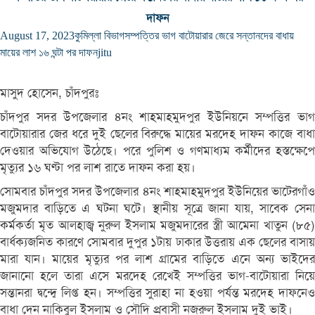
দাফন
August 17, 2023
কুমিল্লা বিভাগ
সম্পত্তির ভাগ বাটোয়ারার জেরে সন্তানদের বাধায়
মায়ের লাশ ১৬ ঘন্টা পর দাফন
jitu
মাসুদ হোসেন, চাঁদপুরঃ
চাঁদপুর সদর উপজেলার ৪নং শাহমাহমুদপুর ইউনিয়নে সম্পত্তির ভাগ
বাটোয়ারার জের ধরে দুই ছেলের বিরুদ্ধে মায়ের মরদেহ দাফন কাজে বাধা
দেওয়ার অভিযোগ উঠেছে। পরে পুলিশ ও গণমাধ্যম কর্মীদের হস্তক্ষেপে
মৃত্যুর ১৬ ঘণ্টা পর লাশ রাতে দাফন করা হয়।
সোমবার চাঁদপুর সদর উপজেলার ৪নং শাহমাহমুদপুর ইউনিয়ের ভাটেরগাঁও
মজুমদার বাড়িতে এ ঘটনা ঘটে। স্থানীয় সূত্রে জানা যায়, সাবেক সেনা
কর্মকর্তা মৃত আলহাজ্ব নুরুল ইসলাম মজুমদারের স্ত্রী আমেনা খাতুন (৮৫)
বার্ধক্যজনিত কারণে সোমবার দুপুর ১টায় ঢাকার উত্তরায় এক ছেলের বাসায়
মারা যান। মায়ের মৃত্যুর পর লাশ গ্রামের বাড়িতে এনে অন্য ভাইদের
জানানো হলে তারা এসে মরদেহ রেখেই সম্পত্তির ভাগ-বাটোয়ারা নিয়ে
সন্তানরা দ্বন্দ্বে লিপ্ত হন। সম্পত্তির সুরাহা না হওয়া পর্যন্ত মরদেহ দাফনেও
বাধা দেন নাকিবুল ইসলাম ও সৌদি প্রবাসী নজরুল ইসলাম দুই ভাই।