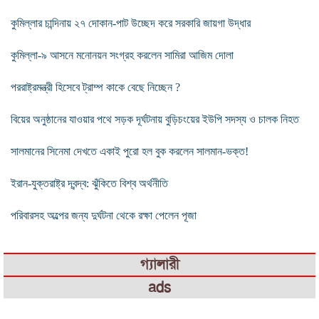
কুমিল্লার চান্দিনায় ২৭ দোকান-পাট উচ্ছেদ করে সরকারি জায়গা উদ্ধার
কুমিল্লা-৯ আসনে মনোনয়ন সংগ্রহ করলেন সামিরা আজিম দোলা
পররাষ্ট্রমন্ত্রী হিসেবে ট্রাম্প কাকে বেছে নিচ্ছেন ?
বিয়ের অনুষ্ঠানের যাওয়ার পথে সড়ক দূর্ঘটনায় বুড়িচংয়ের ইউপি সদস্য ও চালক নিহত
সালমানের সিনেমা দেখতে একাই পুরো হল বুক করলেন সালমান-ভক্ত!
ইরান-যুক্তরাষ্ট্র দ্বন্দ্ব: ঝুঁকিতে বিশ্ব অর্থনীতি
পরিবারসহ অল্পের জন্য দুর্ঘটনা থেকে রক্ষা পেলেন পূজা
গ্যালারী
ads