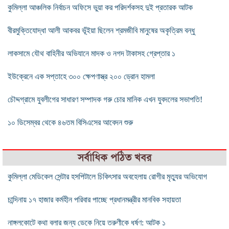
কুমিল্লা আঞ্চলিক নির্বাচন অফিসে ভুয়া কর পরিদর্শকসহ দুই প্রতারক আটক
বীরমুক্তিযোদ্ধা আলী আকবর ভূঁইয়া ছিলেন শ্রমজীবি মানুষের অকৃত্রিম বন্ধু
লাকসামে যৌথ বাহিনীর অভিযানে মাদক ও নগদ টাকাসহ গ্রেপ্তার ১
ইউক্রেনে এক সপ্তাহে ৩০০ ক্ষেপণাস্ত্র ২০০ ড্রোন হামলা
চৌদ্দগ্রামে যুবলীগের সাধারণ সম্পাদক গরু চোর মানিক এখন যুবদলের সভাপতি!
১০ ডিসেম্বর থেকে ৪৬তম বিসিএসের আবেদন শুরু
সর্বাধিক পঠিত খবর
কুমিল্লা মেডিকেল সেন্টার হসপিটালে চিকিৎসার অবহেলায় রোগীর মৃত্যুর অভিযোগ
চান্দিনায় ১৭ হাজার কর্মহীন পরিবার পাচ্ছে প্রধানমন্ত্রীর মানবিক সহায়তা
নাঙ্গলকোটে কথা বলার জন্য ডেকে নিয়ে তরুণীকে ধর্ষণ: আটক ১