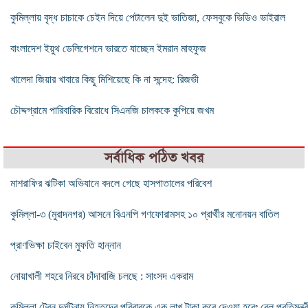
কুমিল্লায় বৃদ্ধ চাচাকে চেইন দিয়ে পেটালেন দুই ভাতিজা, ফেসবুকে ভিডিও ভাইরাল
বাংলাদেশ ইয়ুথ ডেলিগেশনে ভারতে যাচ্ছেন ইমরান মাহফুজ
খালেদা জিয়ার খাবারে কিছু মিশিয়েছে কি না সন্দেহ: রিজভী
চৌদ্দগ্রামে পারিবারিক বিরোধে সিএনজি চালককে কুপিয়ে জখম
সর্বাধিক পঠিত খবর
মাশরাফির ঝটিকা অভিযানে বদলে গেছে হাসপাতালের পরিবেশ
কুমিল্লা-৩ (মুরাদনগর) আসনে বিএনপি গণফোরামসহ ১০ প্রার্থীর মনোনয়ন বাতিল
প্রাণভিক্ষা চাইবেন মুফতি হান্নান
নোয়াখালী শহরে নিরবে চাঁদাবাজি চলছে : সাংসদ একরাম
কুমিল্লা ট্রেন দুর্ঘটনায় নিহতদের পরিবারকে এক লাখ টাকা করে দেওয়া হবেঃ রেল প্রতিমন্ত্র