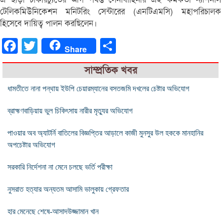
টেলিকমিউনিকেশন মনিটরিং সেন্টারের (এনটিএমসি) মহাপরিচালক
হিসেবে দায়িত্ব পালন করছিলেন।
Facebook
Twitter
Share
Share
সাম্প্রতিক খবর
ধামতীতে নানা পন্থায় ইউপি চেয়ারম্যানের বসতজমি দখলের চেষ্টার অভিযোগ
ব্রাহ্মণবাড়িয়ায় ভুল চিকিৎসায় নারীর মৃত্যুর অভিযোগ
পাওয়ার অব অ্যাটর্নি বাতিলের বিজ্ঞপ্তির আড়ালে কাজী মুনসুর উল হককে মানহানির
অপচেষ্টার অভিযোগ
সরকারি নির্দেশনা না মেনে চলছে ভর্তি পরীক্ষা
নুসরাত হত্যার অন্যতম আসামি ভালুকায় গ্রেফতার
হার মেনেছে শেষে-আসাদউজ্জামান খান