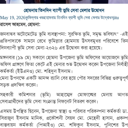
হোমনায় তিনদিন ব্যাপী ভূমি সেবা মেলার উদ্বোধন
May 19, 2026
কুমিল্লার খবর
হোমনায় তিনদিন ব্যাপী ভূমি সেবা মেলার উদ্বোধন
jitu
রাসেল আহমেদ, হোমনা:
জনবান্ধব অটোমেটেড ভূমি ব্যবস্থাপনা: সুরক্ষিত ভূমি, সমৃদ্ধ ভবিষ্যৎ” -এই
প্রতিপাদ্যকে সামনে রেখে কুমিল্লার হোমনায় উৎসবমুখর পরিবেশে তিন
দিনব্যাপী ভূমি সেবা মেলা-২০২৬ এর উদ্বোধন করা হয়েছে।
মঙ্গলবার (১৯ মে) সকালে হোমনা উপজেলা ভূমি অফিসের আয়োজনে ভূমি
অফিস প্রাঙ্গণে ফিতা কেটে এই মেলার শুভ উদ্বোধন করেন উপজেলা নির্বাহী
কর্মকর্তা (ইউএনও) মো. শহিদুল ইসলাম।
মেলা উপলক্ষে একটি আনন্দ র‍্যালি বের হয়ে পৌর সদরের বিভিন্ন গুরুত্বপূর্ণ
সড়ক প্রদক্ষিণ করেন।
সহকারী কমিশনার (ভূমি) আহাম্মেদ মোফাচ্ছের মেলায় আগত
সেবাপ্রার্থীদের ভূমি সেবা সংক্রান্ত লিফলেট বিতরণ করেন।
এসময় উপস্থিত ছিলেন, উপজেলা স্বাস্থ্য ও পরিবার পরিকল্পনা কর্মকর্তা ডা.
সিরাজুল ইসলাম মানিক, প্রকৌশলী সৈয়দ মো. মেহেদী হাসান, প্রকল্প
বাস্তবায়ন কর্মকর্তা (পিআইও) মো. শফিকুল ইসলাম, পুলিশের উপ