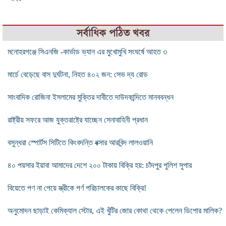
সর্বাধিক পঠিত খবর
মনোহরগঞ্জে সিএনজি -কার্ভাড ভ্যান এর মুখোমুখি সংঘর্ষে আহত ৩
মার্চে বেড়েছে বাস দুর্ঘটনা, নিহত ৪০২ জন: সেভ দ্য রোড
সাংবাদিক রোজিনা ইসলামের মুক্তির দাবীতে দাউদকান্দিতে মানববন্ধন
রাষ্ট্রীয় সফরে আজ যুক্তরাষ্ট্রে যাচ্ছেন সেনাবাহিনী প্রধান
বসুন্ধরা স্পোর্টস সিটিতে কিংবদন্তি বক্সার আরবিন্দ লালওয়ানি
৪০ পয়সার ইয়াবা আমাদের দেশে ২০০ টাকায় বিক্রি হয়: চাঁদপুর পুলিশ সুপার
বিয়েতে পণ না পেয়ে স্ত্রীকে পর্ণ পরিচালকের কাছে বিক্রি!
অনুমোদন ছাড়াই কেমিক্যাল স্টোর, এই খুঁটির জোর কোথা থেকে পেলেন ডিপোর মালিক?