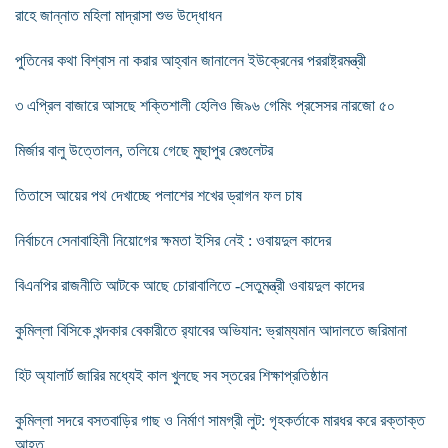
রাহে জান্নাত মহিলা মাদ্রাসা শুভ উদ্ধোধন
পুতিনের কথা বিশ্বাস না করার আহ্বান জানালেন ইউক্রেনের পররাষ্ট্রমন্ত্রী
৩ এপ্রিল বাজারে আসছে শক্তিশালী হেলিও জি৯৬ গেমিং প্রসেসর নারজো ৫০
মির্জার বালু উত্তোলন, তলিয়ে গেছে মুছাপুর রেগুলেটর
তিতাসে আয়ের পথ দেখাচ্ছে পলাশের শখের ড্রাগন ফল চাষ
নির্বাচনে সেনাবাহিনী নিয়োগের ক্ষমতা ইসির নেই : ওবায়দুল কাদের
বিএনপির রাজনীতি আটকে আছে চোরাবালিতে -সেতুমন্ত্রী ওবায়দুল কাদের
কুমিল্লা বিসিকে খন্দকার বেকারীতে র‌্যাবের অভিযান: ভ্রাম্যমান আদালতে জরিমানা
হিট অ্যালার্ট জারির মধ্যেই কাল খুলছে সব স্তরের শিক্ষাপ্রতিষ্ঠান
কুমিল্লা সদরে বসতবাড়ির গাছ ও নির্মাণ সামগ্রী লুট: গৃহকর্তাকে মারধর করে রক্তাক্ত
আহত