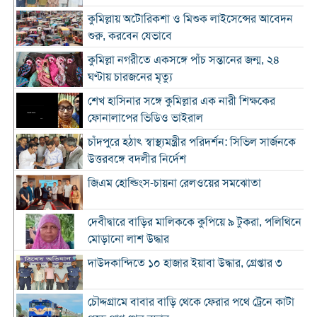
কুমিল্লায় অটোরিকশা ও মিশুক লাইসেন্সের আবেদন
শুরু, করবেন যেভাবে
কুমিল্লা নগরীতে একসঙ্গে পাঁচ সন্তানের জন্ম, ২৪
ঘণ্টায় চারজনের মৃত্যু
শেখ হাসিনার সঙ্গে কুমিল্লার এক নারী শিক্ষকের
ফোনালাপের ভিডিও ভাইরাল
চাঁদপুরে হঠাৎ স্বাস্থ্যমন্ত্রীর পরিদর্শন: সিভিল সার্জনকে
উত্তরবঙ্গে বদলীর নির্দেশ
জিএম হোল্ডিংস-চায়না রেলওয়ের সমঝোতা
দেবীদ্বারে বাড়ির মালিককে কুপিয়ে ৯ টুকরা, পলিথিনে
মোড়ানো লাশ উদ্ধার
দাউদকান্দিতে ১০ হাজার ইয়াবা উদ্ধার, গ্রেপ্তার ৩
চৌদ্দগ্রামে বাবার বাড়ি থেকে ফেরার পথে ট্রেনে কাটা