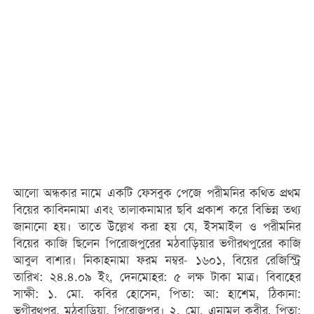
আলো অন্ধকার নামে একটি ফেসবুক পেজে পরীমনির কথিত প্রথম
বিয়ের কাবিননামা এবং তালাকনামার ছবি প্রকাশ করে বিভিন্ন তথ্য
জানানো হয়। তাতে উল্লেখ করা হয় যে, ইসমাইল ও পরীমনির
বিয়ের কাজি ছিলেন পিরোজপুরের মঠবাড়িয়ার ভগীরথপুরের কাজি
আবুল বাশার। নিকাহনামা ফরম নম্বর- ১৬০১, বিয়ের রেজিস্ট্রি
তারিখ: ২৪.৪.০৯ ইং, দেনমোহর: ৫ লক্ষ টাকা মাত্র। বিবাহের
সাক্ষী: ১. মো. কবির হোসেন, পিতা: আ: হাশেম, ঠিকানা:
ভগীরথপুর, মঠবাড়িয়া, পিরোজপুর। ২. মো. এনামুল কবীর, পিতা: