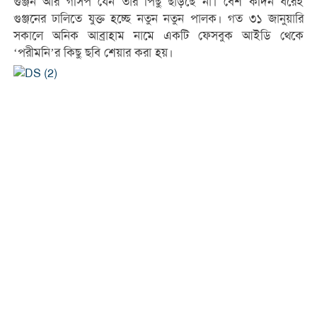
গুঞ্জন আর গসিপ যেন তার পিছু ছাড়ছে না। বেশ কদিন ধরেই
গুঞ্জনের ঢালিতে যুক্ত হচ্ছে নতুন নতুন পালক। গত ৩১ জানুয়ারি
সকালে অনিক আব্রাহাম নামে একটি ফেসবুক আইডি থেকে
‘পরীমনি’র কিছু ছবি শেয়ার করা হয়।