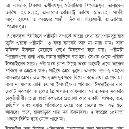
আ: রাজ্জাক, ঠিকানা: ভগীরথপুর, মঠবাড়িয়া, পিরোজপুর। তালাকের
তারিখ: ২০.৪.১২, তালাকের রেজিস্ট্রি তারিখ: ১.৮.১২। সাক্ষী:
আবুল হাশেম ও কাওছার গাজী। ঠিকানা: সিংহখালী, ভান্ডারিয়া,
পিরোজপুর।
ঐ ফেসবুক স্ট্যাটাসে পরীমনি সম্পর্কে আরো লেখা হয়,‘শামসুন্নাহার
স্মৃতি ওরফে পরীমনি। ৩ বছর বয়সেই তার মা মারা যান। বাবা
মনিরুল ইসলাম মেয়েকে রেখে নিরুদ্দেশ হয়ে যায়। পরীমনি
পিরোজপুরে খালা এবং নানার বাড়িতে বড় হয়। সেখান থেকে পরিচয়
ইসমাইলের সাথে। পরী যখন ক্লাশ সিক্সে তখন থেকেই একে অন্যের
পরিচয় ও প্রেমের শুরু। নাইনে প্রেম তুঙ্গে। তারপর চলে ৭ বছরের
বাধভাঙা প্রেম। অত:পর দুজন দুজনকে বিয়ে করতে চায়। মেয়ের মা-
বাবা না থাকায় রাজি হয় না ইসমাইলের পরিবার। ইসমাইলের বাবা
একটি সরকারি ব্যাংকের প্রিন্সিপ্যাল অফিসার। মা একজন সরকারি
চাকুরীজীবী। তারা স্বাভাবিকভাবে প্রত্যাশা করে একটি শিক্ষিত, ভদ্র,
রুচিশীল এবং সম্ভ্রান্ত পরিবারের মেয়ে তার ছেলের জন্য বউ হয়ে
আসবে। তবে, হালছাড়ার পাত্র নয় ইসমাইল। ৭ বছরের প্রেমতো
এভাবে বিলীন হয়ে যেতে পারে না।
ইসমাইল তার নিজের পরিবারকে ম্যানেজের জন্য সবধরনের চেষ্টা