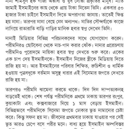
নানা শামসুল হক গাজী অভাবী ও খুব লোভী প্রকৃতির মানুষ। নাতি
জামাই ইসমাইলের কাছ থেকে প্রায় টাকা নিতেন তিনি। একবার ৫০
হাজার টাকা চাইলে ইসমাইল দিতে অপরাগতা জানায়। তাতেই ক্ষিপ্ত
হয় নানা। তারপর নানা বেছে নেন অন্যপথ। নাতির সৌন্দর্য্যকে কাজে
লাগিয়ে রাতারাতি বাড়ি গাড়ির মালিক হবার স্বপ্ন দেখেন তিনি।
নানাই মিডিয়ার বিভিন্ন পরিচালকদের সাথে যোগাযোগ করেন।
পরীমনিরও ছোটবেলা থেকে নাচ-গান করার ঝোঁক। নানার প্ররোচণায়
পরীমনিও পুরোদমে নায়িকা হবার স্বপ্ন দেখতে শুরু করে। একের
এক চাপ দেয় ইসমাইলকে। ইসমাইল নিজের স্ত্রীকে মিডিয়ায় দিতে
রাজি হয় না। আর ইসমাইলের পরিবার শিক্ষিত, রুচিশীল ও ধার্মিক
হওয়ায় পুত্রবধূকে বর্তমান অসুস্থ ধারার এই সিনেমার জগতে দেখতে
রাজি হয় না।
তারপরও পরীমনি ঝামেলা করতে থাকে। দিন দিন দাম্পত্যকলহ
বাড়তেই থাকে। শেষ পর্যন্ত পরীমনিকে প্রথমে ঢাকায় তারপর রংপুর,
কুয়াকাটা এবং কক্সবাজারে নিয়ে ১ মাস বেড়ায় ইসমাইল।
বিভিন্নভাবে পরীমনিকে সিনেমা জগতে ঢোকার ভূত নামানোর চেষ্টা
করে। কিন্তু সফল হয় না। জীবনের প্রথমবার ঢাকায় যাওয়ার পর সেই
ভূত আরও চেপে বসে পরীর মনে। বাধ্য হয়ে ইসমাইল অল্পবিস্তর