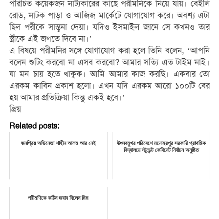
পরিচিত কয়েকজন নাট্যকারের কাছে পরীমনিকে নিয়ে যায়। বেইলি
রোড, নাটক পাড়া ও আজিজ মার্কেটে যোগাযোগ করে। অবশ্য এটা
ছিল পরীকে সান্ত্বনা দেয়া। যদিও ইসমাইল জানে সে কখনও তার
স্ত্রীকে এই জগতে দিবে না।’
এ বিষয়ে পরীমনির সঙ্গে যোগাযোগ করা হলে তিনি বলেন, ‘আপনি
বলেন শুটিং করবো না এসব করবো? আমার সত্যি এত টাইম নাই।
যা মন চায় হতে থাকুক। আমি আমার কাজ করছি। একবার তো
এরকম কাবিন প্রকাশ হলো। এখন যদি এরকম আরো ১০০টি বের
হয় আমার প্রতিক্রিয়া কিন্তু একই হবে।’
প্রিয়
Related posts:
জনপ্রিয় অভিনেতা শাহীন আলম আর নেই
উৎসবমুখর পরিবেশে মনোহরপুর সরকারি প্রাথমিক
বিদ্যালয়ে স্টুডেন্ট কেবিনেট নির্বাচন অনুষ্ঠিত
পরীমণিকে কঠিন জবাব দিলেন মিম