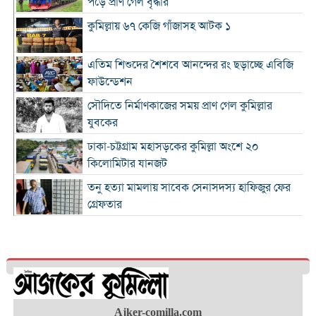
পড়ে প্রাণ গেল বৃদ্ধার
কুমিল্লায় ৬৭ কেজি গাঁজাসহ আটক ১
এতিম শিশুদের শৈশবে আনন্দের রং ছড়াচ্ছে এবিজি
ফাউন্ডেশন
সৌদিতে নির্মাণকাজের সময় প্রাণ গেল কুমিল্লার
যুবকের
ঢাকা-চট্টগ্রাম মহাসড়কের কুমিল্লা অংশে ২০
কিলোমিটার যানজট
তনু হত্যা মামলায় সাবেক সেনাসদস্য হাফিজুর ফের
গ্রেফতার
কুমিল্লা প্রেস ক্লাবের সাবেক ৩ জন সভাপতি স্মরণে
আলোচনা সভা ও দোয়া মাহফিল
লাকসামে প্রেমের বিয়ের পর পারিবারিক বিরোধ,
যুবকের ঝুলন্ত মরদেহ উদ্ধার
ঢাকা-চট্টগ্রাম মহাসড়কের কুমিল্লা অংশজুড়ে
Ajker-comilla.com