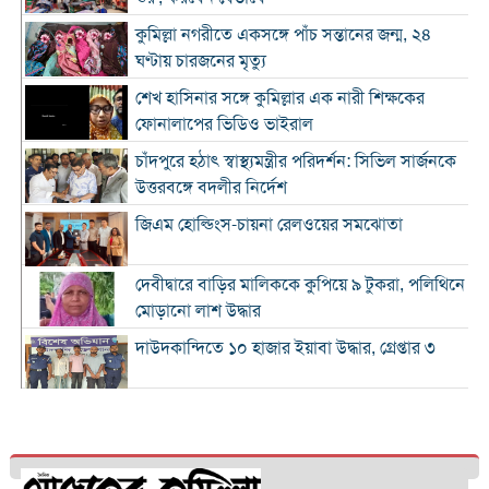
কুমিল্লা নগরীতে একসঙ্গে পাঁচ সন্তানের জন্ম, ২৪
ঘণ্টায় চারজনের মৃত্যু
শেখ হাসিনার সঙ্গে কুমিল্লার এক নারী শিক্ষকের
ফোনালাপের ভিডিও ভাইরাল
চাঁদপুরে হঠাৎ স্বাস্থ্যমন্ত্রীর পরিদর্শন: সিভিল সার্জনকে
উত্তরবঙ্গে বদলীর নির্দেশ
জিএম হোল্ডিংস-চায়না রেলওয়ের সমঝোতা
দেবীদ্বারে বাড়ির মালিককে কুপিয়ে ৯ টুকরা, পলিথিনে
মোড়ানো লাশ উদ্ধার
দাউদকান্দিতে ১০ হাজার ইয়াবা উদ্ধার, গ্রেপ্তার ৩
চৌদ্দগ্রামে বাবার বাড়ি থেকে ফেরার পথে ট্রেনে কাটা
পড়ে প্রাণ গেল বৃদ্ধার
কুমিল্লায় ৬৭ কেজি গাঁজাসহ আটক ১