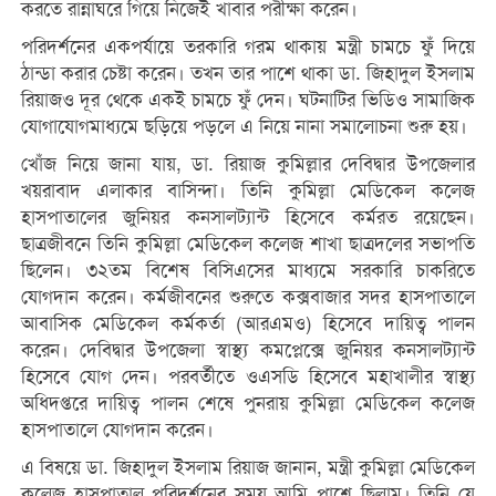
করতে রান্নাঘরে গিয়ে নিজেই খাবার পরীক্ষা করেন।
পরিদর্শনের একপর্যায়ে তরকারি গরম থাকায় মন্ত্রী চামচে ফুঁ দিয়ে
ঠান্ডা করার চেষ্টা করেন। তখন তার পাশে থাকা ডা. জিহাদুল ইসলাম
রিয়াজও দূর থেকে একই চামচে ফুঁ দেন। ঘটনাটির ভিডিও সামাজিক
যোগাযোগমাধ্যমে ছড়িয়ে পড়লে এ নিয়ে নানা সমালোচনা শুরু হয়।
খোঁজ নিয়ে জানা যায়, ডা. রিয়াজ কুমিল্লার দেবিদ্বার উপজেলার
খয়রাবাদ এলাকার বাসিন্দা। তিনি কুমিল্লা মেডিকেল কলেজ
হাসপাতালের জুনিয়র কনসালট্যান্ট হিসেবে কর্মরত রয়েছেন।
ছাত্রজীবনে তিনি কুমিল্লা মেডিকেল কলেজ শাখা ছাত্রদলের সভাপতি
ছিলেন। ৩২তম বিশেষ বিসিএসের মাধ্যমে সরকারি চাকরিতে
যোগদান করেন। কর্মজীবনের শুরুতে কক্সবাজার সদর হাসপাতালে
আবাসিক মেডিকেল কর্মকর্তা (আরএমও) হিসেবে দায়িত্ব পালন
করেন। দেবিদ্বার উপজেলা স্বাস্থ্য কমপ্লেক্সে জুনিয়র কনসালট্যান্ট
হিসেবে যোগ দেন। পরবর্তীতে ওএসডি হিসেবে মহাখালীর স্বাস্থ্য
অধিদপ্তরে দায়িত্ব পালন শেষে পুনরায় কুমিল্লা মেডিকেল কলেজ
হাসপাতালে যোগদান করেন।
এ বিষয়ে ডা. জিহাদুল ইসলাম রিয়াজ জানান, মন্ত্রী কুমিল্লা মেডিকেল
কলেজ হাসপাতাল পরিদর্শনের সময় আমি পাশে ছিলাম। তিনি যে