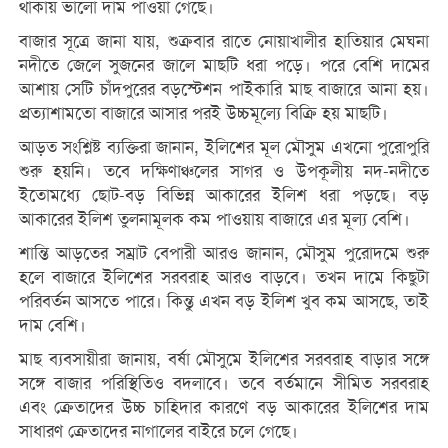
থাকায় ভালো দাম পাওয়া গেছে।
বাজার সূত্রে জানা যায়, শুক্রবার রাতে নোয়াখালীর হাতিয়ার মেঘনা
নদীতে জেলে সুজনের জালে মাছটি ধরা পড়ে। পরে বেশি দামের
আশায় সেটি চাঁদপুরের বড়স্টেশন পাইকারি মাছ বাজারে আনা হয়।
প্রত্যাশামতো বাজারে আসার পরই উচ্চমূল্যে বিক্রি হয় মাছটি।
আড়ত সংশ্লিষ্ট ব্যক্তিরা জানান, ইলিশের মূল মৌসুম এখনো পুরোপুরি
শুরু হয়নি। তবে দক্ষিণাঞ্চলের সাগর ও উপকূলীয় নদ-নদীতে
ইতোমধ্যে ছোট-বড় বিভিন্ন আকারের ইলিশ ধরা পড়ছে। বড়
আকারের ইলিশ তুলনামূলক কম পাওয়ায় বাজারে এর মূল্য বেশি।
শান্তি আড়তের সম্রাট বেপারী আরও জানান, মৌসুম পুরোদমে শুরু
হলে বাজারে ইলিশের সরবরাহ আরও বাড়বে। তখন দামে কিছুটা
পরিবর্তন আসতে পারে। কিন্তু এখন বড় ইলিশ খুব কম আসছে, তাই
দাম বেশি।
মাছ ব্যবসায়ীরা জানায়, বর্ষা মৌসুমে ইলিশের সরবরাহ বাড়ার সঙ্গে
সঙ্গে বাজার পরিস্থিতিও বদলাবে। তবে বর্তমানে সীমিত সরবরাহ
এবং ক্রেতাদের উচ্চ চাহিদার কারণে বড় আকারের ইলিশের দাম
সাধারণ ক্রেতাদের নাগালের বাইরে চলে গেছে।