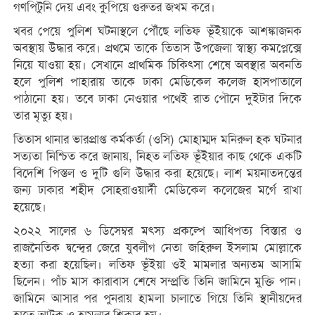
গণপিটুনি দেয় এবং কুপিয়ে গুরুতর জখম করে।
খবর পেয়ে পুলিশ ঘটনাস্থলে পৌঁছে লতিফ ভূঁইয়াকে আশঙ্কাজনক
অবস্থায় উদ্ধার করে। প্রথমে তাকে তিতাস উপজেলা স্বাস্থ্য কমপ্লেক্সে
নিয়ে যাওয়া হয়। সেখানে প্রাথমিক চিকিৎসা শেষে অবস্থার অবনতি
হলে পুলিশ পাহারায় তাকে ঢাকা মেডিকেল কলেজ হাসপাতালে
পাঠানো হয়। তবে ঢাকা নেওয়ার পথেই রাত পৌনে দুইটার দিকে
তার মৃত্যু হয়।
তিতাস থানার ভারপ্রাপ্ত কর্মকর্তা (ওসি) মোহাম্মদ মনিরুল হক ঘটনার
সত্যতা নিশ্চিত করে জানায়, নিহত লতিফ ভূঁইয়ার কাছ থেকে একটি
বিদেশি পিস্তল ও দুটি গুলি উদ্ধার করা হয়েছে। লাশ ময়নাতদন্তের
জন্য ঢাকার শহীদ সোহরাওয়ার্দী মেডিকেল কলেজের মর্গে রাখা
হয়েছে।
২০২২ সালের ৬ ডিসেম্বর মৎস্য প্রকল্পে আধিপত্য বিস্তার ও
রাজনৈতিক দ্বন্দ্বের জেরে যুবলীগ নেতা জহিরুল ইসলাম মোল্লাকে
হত্যা করা হয়েছিল। লতিফ ভূঁইয়া ওই মামলার অন্যতম আসামি
ছিলেন। পাঁচ মাস কারাবাস শেষে সম্প্রতি তিনি জামিনে মুক্তি পান।
জামিনে আসার পর পুনরায় হামলা চালাতে গিয়ে তিনি স্থানীয়দের