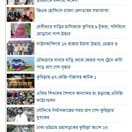
উত্তরবঙ্গে বদলীর নির্দেশ
জিএম হোল্ডিংস-চায়না রেলওয়ের সমঝোতা
দেবীদ্বারে বাড়ির মালিককে কুপিয়ে ৯ টুকরা, পলিথিনে
মোড়ানো লাশ উদ্ধার
দাউদকান্দিতে ১০ হাজার ইয়াবা উদ্ধার, গ্রেপ্তার ৩
চৌদ্দগ্রামে বাবার বাড়ি থেকে ফেরার পথে ট্রেনে কাটা
পড়ে প্রাণ গেল বৃদ্ধার
কুমিল্লায় ৬৭ কেজি গাঁজাসহ আটক ১
এতিম শিশুদের শৈশবে আনন্দের রং ছড়াচ্ছে এবিজি
ফাউন্ডেশন
সৌদিতে নির্মাণকাজের সময় প্রাণ গেল কুমিল্লার
যুবকের
ঢাকা-চট্টগ্রাম মহাসড়কের কুমিল্লা অংশে ২০