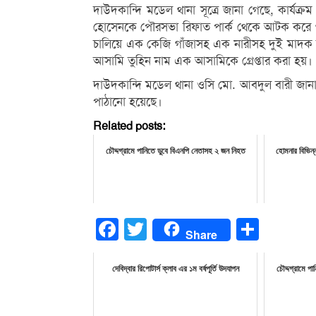
দাউদকান্দি মডেল থানা সূত্রে জানা গেছে, কার্যক
হোসেনকে পৌরসভা রিফাত পার্ক থেকে আটক করে থান
চালিয়ে এক কেজি গাঁজাসহ এক নারীসহ দুই মাদক
আসামি তুহিন নাম এক আসামিকে গ্রেপ্তার করা হয়।
দাউদকান্দি মডেল থানা ওসি মো. আবদুল বারী জান
পাঠানো হয়েছে।
Related posts:
চৌদ্দগ্রামে পানিতে ডুবে বিএনপি নেতাসহ ২ জন নিহত
হোমনার বিভিন্ন
Facebook
Twitter
Share
Share
দেবিদ্বার রিপোটার্স ক্লাব এর ১ম বর্ষপূর্তি উদযাপন
চৌদ্দগ্রামে প