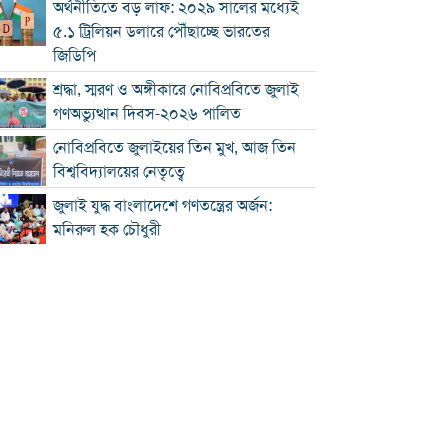
অর্থনীতিতে বড় লাফ: ২০২৯ সালের মধ্যেই
৫.১ ট্রিলিয়ন ডলারে পৌঁছাচ্ছে ভারতের
জিডিপি
শ্রদ্ধা, স্মরণ ও অঙ্গীকারে নোবিপ্রবিতে জুলাই
গণঅভ্যুত্থান দিবস-২০২৬ পালিত
নোবিপ্রবিতে জুলাইয়ের তিন মুখ, আজ তিন
বিশ্ববিদ্যালয়ের নেতৃত্বে
জুলাই যুদ্ধ বাংলাদেশে গণতন্ত্রের অর্জন:
মনিরুল হক চৌধুরী
চৌদ্দগ্রামে রাস্তার জায়গায় নিয়ে হামলায়
যুবকের মৃত্যু
কুমিল্লায় জুলাই গণঅভ্যুত্থান দিবস পালিত
কুমিল্লায় শ্বশুরবাড়িতে নাস্তা না দেওয়া নিয়ে
বিরোধ, অন্তঃসত্ত্বা মেয়ের বাবাকে হত্যার
অভিযোগ