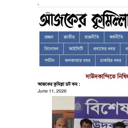
,
প্রচ্ছদ
জাতীয়
রাজনীতি
অর্থনীতি
বিনোদন
আইসিটি
প্রবাসের খবর
ধর
পর্যটন
কলকাতার খবর
চাকরির খবর
দাউদকান্দিতে নিষিদ
আজকের কুমিল্লা ডট কম :
June 11, 2026