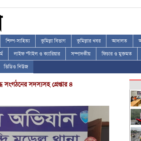
শিল্প-সাহিত্য
কুমিল্লা বিভাগ
কুমিল্লার খবর
আদালত
আ
্ম
লাইফ স্টাইল ও ক্যারিয়ার
সম্পাদকীয়
ফিচার ও মুক্তমত
ভিডিও নিউজ
্ধ সংগঠনের সদস্যসহ গ্রেপ্তার ৪