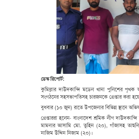
ডেস্ক রিপোর্ট:
কুমিল্লার দাউদকান্দি মডেল থানা পুলিশের পৃ
সংগঠনের সহসভাপতিসহ চারজনকে গ্রেপ্তার করা হয়
বুধবার (১০ জুন) রাতে উপজেলার বিভিন্ন স্থানে অ
গ্রেপ্তাররা হলেন- বাংলাদেশ শ্রমিক লীগ দাউদক
মামলার আসামি মো. তুহিন (২০), গাঁজাসহ তাছ
নাজিম উদ্দিন নিজাম (২০)।