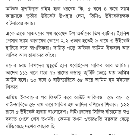
অভিজ্ঞ মুশফিকুর রহিম হাল ধরবেন কি, ৫ বলে ৪ করে স্যাম
কারানকে তৃতীয় উইকেট উপহার দেন, তিনিও উইকেটরক্ষক
বাটলারের ক্যাচ।
একে একে সাজঘরের পথ ধরেছেন টপ অর্ডারের তিন ব্যাটার। ইংলিশ
পেসার স্যাম কারানের তোপে ২.২ ওভার হতেই ৯ রানে ৩ উইকেট
হারিয়ে বসে স্বাগতিকরা। দায়িত্ব পড়ে অভিজ্ঞ তামিম ইকবাল আর
সাকিব আল হাসানের কাঁধে।
দলের চরম বিপদের মুহূর্তে হাল ধরেছিলেন সাকিব আর তামিম।
তাদের ১১১ বলে গড়া ৭৯ রানের লড়াকু জুটিটি ভেঙে যায় তামিম
আউট হলে। ৬৫ বলে ৪ বাউন্ডারিতে ৩৫ করে তামিম হন মঈনের
শিকার।
তামিম ইকবালের পর ফিফটি করে আউট সাকিবও। ৫৯ বলে ৫
বাউন্ডারিতে ৫৮ রান করে সাকিব হন আদিল রশিদের শিকার। ১২২
রানে ৫ উইকেট হারায় বাংলাদেশ। টাইগারদের সিরিজ বাঁচানোর স্বপ্ন
বলতে গেলে শেষ তখনই। কেননা তখন ওভারপ্রতি দরকার বেড়ে
দাঁড়িয়েছে দশের কাছাকাছি।