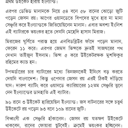
প্রথম উইকেট হারায় ইংল্যান্ড।
এরপর ডেভিড মালানকে নিয়ে ৫৪ বলে ৫৮ রানের ঝোড়ো জুটি
গড়েন জেসন রয়। আগের ওয়ানডেতে বিপদের মুখে হার না মানা
সেঞ্চুরি করে ইংল্যান্ডকে জিতিয়েছিলেন মালান। এবার অবশ্য ইংলিশ
এই ব্যাটারকে ভয়ংকর হতে দেননি মেহেদি হাসান মিরাজ।
মিরাজের ঘুর্ণিতে পরাস্ত হয়ে এলবিডব্লিউর ফাঁদে পড়েন মালান,
ফেরেন ১১ করে। এরপর জেমস ভিন্সকে দ্রুতই সাজঘরের পথ
দেখান তাইজুল ইসলাম। ভিন্স ৫ করে উইকেটরক্ষক মুশফিকুর
রহিমের ক্যাচ হন।
টপঅর্ডারের চার ব্যাটারের মধ্যে তিনজনকেই ইনিংস বড় করতে
দেয়নি বাংলাদেশ। কিন্তু ওপেনার জেসন রয় এরই ঠিকই দাঁড়িয়ে
যান। দারুণ ব্যাটিং করে ওয়ানডে ক্যারিয়ারের ১২তম সেঞ্চুরি তুলে
নেন ইংল্যান্ডের ডানহাতি এই ব্যাটার।
৯৬ রানে ৩ উইকেট হারিয়েছিল ইংল্যান্ড। জস বাটলারের সঙ্গে চতুর্থ
উইকেটে রয় গড়েন ৯৩ বলে ১০৯ রানের জুটি।
বিধ্বংসী এক সেঞ্চুরি হাঁকালেন। জেসন রয় যতক্ষণ উইকেটে
থাকবেন, রানের ফোয়ারা ছুটবেই। ক্রমেই ভয়ংকর হচ্ছিলেন।