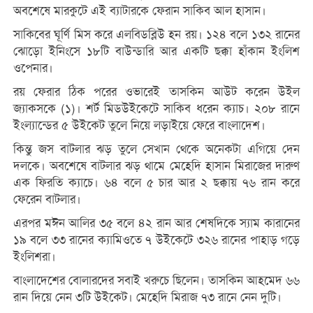
অবশেষে মারকুটে এই ব্যাটারকে ফেরান সাকিব আল হাসান।
সাকিবের ঘূর্ণি মিস করে এলবিডব্লিউ হন রয়। ১২৪ বলে ১৩২ রানের
ঝোড়ো ইনিংসে ১৮টি বাউন্ডারি আর একটি ছক্কা হাঁকান ইংলিশ
ওপেনার।
রয় ফেরার ঠিক পরের ওভারেই তাসকিন আউট করেন উইল
জ্যাকসকে (১)। শর্ট মিডউইকেটে সাকিব ধরেন ক্যাচ। ২০৮ রানে
ইংল্যান্ডের ৫ উইকেট তুলে নিয়ে লড়াইয়ে ফেরে বাংলাদেশ।
কিন্তু জস বাটলার ঝড় তুলে সেখান থেকে অনেকটা এগিয়ে দেন
দলকে। অবশেষে বাটলার ঝড় থামে মেহেদি হাসান মিরাজের দারুণ
এক ফিরতি ক্যাচে। ৬৪ বলে ৫ চার আর ২ ছক্কায় ৭৬ রান করে
ফেরেন বাটলার।
এরপর মঈন আলির ৩৫ বলে ৪২ রান আর শেষদিকে স্যাম কারানের
১৯ বলে ৩৩ রানের ক্যামিওতে ৭ উইকেটে ৩২৬ রানের পাহাড় গড়ে
ইংলিশরা।
বাংলাদেশের বোলারদের সবাই খরুচে ছিলেন। তাসকিন আহমেদ ৬৬
রান দিয়ে নেন ৩টি উইকেট। মেহেদি মিরাজ ৭৩ রানে নেন দুটি।