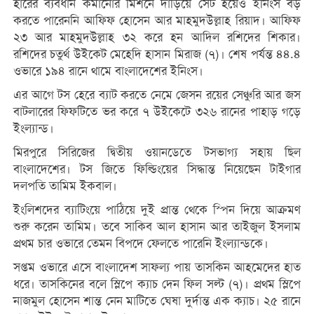
হারের ব্যবধান কমানোর মিশনে দাঁড়িয়ে সেট হয়েও ইনিংস বড়
করতে পারেননি আফিফ হোসেন আর মাহমুদউল্লাহ রিয়াদ। আফিফ
২৩ আর মাহমুদউল্লাহ ৩২ করে হন আদিল রশিদের শিকার।
রশিদের চতুর্থ উইকেট মেহেদি হাসান মিরাজ (৭)। শেষ পর্যন্ত ৪৪.৪
ওভারে ১৯৪ রানে থামে বাংলাদেশের ইনিংস।
এর আগে টস হেরে ব্যাট করতে নেমে জেসন রয়ের সেঞ্চুরি আর জস
বাটলারের ফিফটিতে ভর করে ৭ উইকেটে ৩২৬ রানের পাহাড় গড়ে
ইংল্যান্ড।
মিরপুরে সিরিজের দ্বিতীয় ওয়ানডেতে টসভাগ্য সহায় ছিল
বাংলাদেশের। টস জিতে ফিল্ডিংয়ের সিদ্ধান্ত নিয়েছেন টাইগার
দলপতি তামিম ইকবাল।
ইংলিশদের ব্যাটিংয়ে পাঠিয়ে দুই প্রান্ত থেকে স্পিন দিয়ে আক্রমণ
শুরু করেন তামিম। তবে সাকিব আল হাসান আর তাইজুল ইসলাম
প্রথম চার ওভারে তেমন বিপদে ফেলতে পারেনি ইংল্যান্ডকে।
সপ্তম ওভারে এসে বাংলাদেশ সাফল্য পায় তাসকিন আহমেদের হাত
ধরে। তাসকিনের বলে স্লিপে ক্যাচ দেন ফিল সল্ট (৭)। প্রথম স্লিপে
নাজমুল হোসেন শান্ত নেন মাটিতে ঘেষা দুর্দান্ত এক ক্যাচ। ২৫ রানে