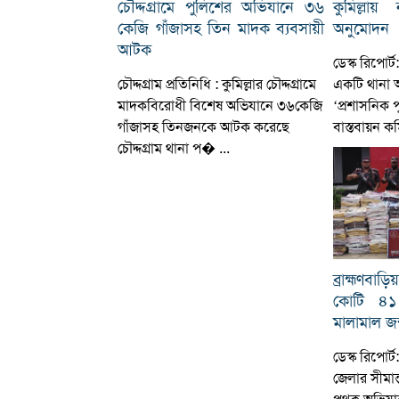
চৌদ্দগ্রামে পুলিশের অভিযানে ৩৬
কুমিল্ল
কেজি গাঁজাসহ তিন মাদক ব্যবসায়ী
অনুমোদন
আটক
ডেস্ক রিপোর
চৌদ্দগ্রাম প্রতিনিধি : কুমিল্লার চৌদ্দগ্রামে
একটি থানা 
মাদকবিরোধী বিশেষ অভিযানে ৩৬কেজি
‘প্রশাসনিক পু
গাঁজাসহ তিনজনকে আটক করেছে
বাস্তবায়ন ক
চৌদ্দগ্রাম থানা প� ...
ব্রাহ্মণবাড়
কোটি ৪১
মালামাল জব
ডেস্ক রিপোর্ট: 
জেলার সীমান্