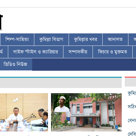
শিল্প-সাহিত্য
কুমিল্লা বিভাগ
কুমিল্লার খবর
আদালত
আ
্ম
লাইফ স্টাইল ও ক্যারিয়ার
সম্পাদকীয়
ফিচার ও মুক্তমত
ভিডিও নিউজ
কুমি
সঠিক
বেন
দেবি