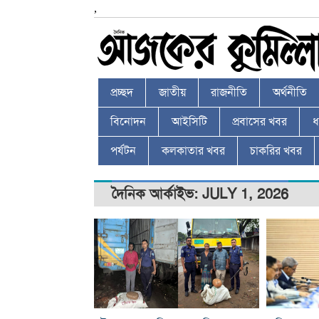
,
প্রচ্ছদ
জাতীয়
রাজনীতি
অর্থনীতি
বিনোদন
আইসিটি
প্রবাসের খবর
ধর
পর্যটন
কলকাতার খবর
চাকরির খবর
দৈনিক আর্কাইভ: JULY 1, 2026