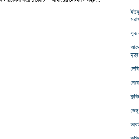
ন পরিচালনা করে ১ কোটি
সীমান্তের নো-ম্যান্স ল� ...
..
ইউনূ
সরাস
লুত 
আমের
মৃত্যু
দেবি
নোয়া
কুবি
ডেঙ্
ভারত
কুমি