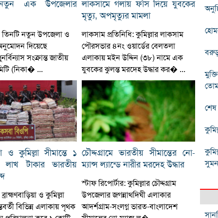
ায় নতুন এক উপজেলার
লাকসামে গলায় ফাঁস দিয়ে যুবকের
অনুষ
মৃত্যু, অপমৃত্যুর মামলা
হোমন
্ট: তিনটি নতুন উপজেলা ও
লাকসাম প্রতিনিধি: কুমিল্লার লাকসাম
অনুমোদন দিয়েছে
পৌরসভার ৪নং ওয়ার্ডের বেলতলা
বরুড়
নর্বিন্যাস সংক্রান্ত জাতীয়
এলাকায় মইন উদ্দিন (৩৮) নামে এক
মিটি (নিকা� ...
যুবকের ঝুলন্ত মরদেহ উদ্ধার কর� ...
মুক
তোম
শেষ 
কুমি
কুমি
িয়া ও কুমিল্লা সীমান্তে ১
চৌদ্দগ্রামে ভারতীয় সীমান্তের নো-
সুম
 লাখ টাকার ভারতীয়
ম্যান্স ল্যান্ডে নারীর মরদেহ উদ্ধার
্দ
স্টাফ রিপোর্টার: কুমিল্লার চৌদ্দগ্রাম
ব্রাহ্মণবাড়িয়া ও কুমিল্লা
উপজেলার জগন্নাথদিঘী এলাকার
তবর্তী বিভিন্ন এলাকায় পৃথক
আদর্শগ্রাম-সংলগ্ন ভারত-বাংলাদেশ
সানস