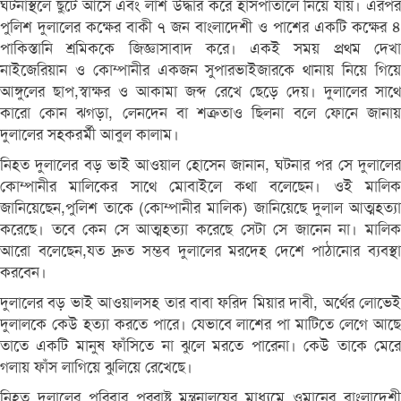
ঘটনাস্থলে ছুটে আসে এবং লাশ উদ্ধার করে হাসপাতালে নিয়ে যায়। এরপর
পুলিশ দুলালের কক্ষের বাকী ৭ জন বাংলাদেশী ও পাশের একটি কক্ষের ৪
পাকিস্তানি শ্রমিককে জিজ্ঞাসাবাদ করে। একই সময় প্রথম দেখা
নাইজেরিয়ান ও কোম্পানীর একজন সুপারভাইজারকে থানায় নিয়ে গিয়ে
আঙ্গুলের ছাপ,স্বাক্ষর ও আকামা জব্দ রেখে ছেড়ে দেয়। দুলালের সাথে
কারো কোন ঝগড়া, লেনদেন বা শত্রুতাও ছিলনা বলে ফোনে জানায়
দুলালের সহকর্র্মী আবুল কালাম।
নিহত দুলালের বড় ভাই আওয়াল হোসেন জানান, ঘটনার পর সে দুলালের
কোম্পানীর মালিকের সাথে মোবাইলে কথা বলেছেন। ওই মালিক
জানিয়েছেন,পুলিশ তাকে (কোম্পানীর মালিক) জানিয়েছে দুলাল আত্মহত্যা
করেছে। তবে কেন সে আত্মহত্যা করেছে সেটা সে জানেন না। মালিক
আরো বলেছেন,যত দ্রুত সম্ভব দুলালের মরদেহ দেশে পাঠানোর ব্যবস্থা
করবেন।
দুলালের বড় ভাই আওয়ালসহ তার বাবা ফরিদ মিয়ার দাবী, অর্থের লোভেই
দুলালকে কেউ হত্যা করতে পারে। যেভাবে লাশের পা মাটিতে লেগে আছে
তাতে একটি মানুষ ফাঁসিতে না ঝুলে মরতে পারেনা। কেউ তাকে মেরে
গলায় ফাঁস লাগিয়ে ঝুলিয়ে রেখেছে।
নিহত দুলালের পরিবার পররাষ্ট্র মন্ত্রনালয়ের মাধ্যমে ওমানের বাংলাদেশী