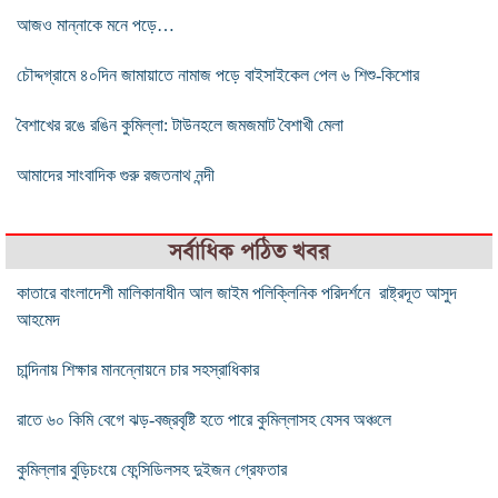
আজও মান্নাকে মনে পড়ে…
চৌদ্দগ্রামে ৪০দিন জামায়াতে নামাজ পড়ে বাইসাইকেল পেল ৬ শিশু-কিশোর
বৈশাখের রঙে রঙিন কুমিল্লা: টাউনহলে জমজমাট বৈশাখী মেলা
আমাদের সাংবাদিক গুরু রজতনাথ নন্দী
সর্বাধিক পঠিত খবর
কাতারে বাংলাদেশী মালিকানাধীন আল জাইম পলিক্লিনিক পরিদর্শনে রাষ্ট্রদূত আসুদ
আহমেদ
চান্দিনায় শিক্ষার মানন্নোয়নে চার সহস্রাধিকার
রাতে ৬০ কিমি বেগে ঝড়-বজ্রবৃষ্টি হতে পারে কুমিল্লাসহ যেসব অঞ্চলে
কুমিল্লার বুড়িচংয়ে ফেন্সিডিলসহ দুইজন গ্রেফতার