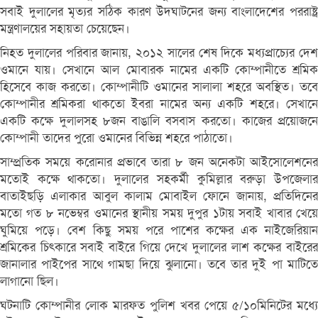
সবাই দুলালের মৃত্যর সঠিক কারণ উদঘাটনের জন্য বাংলাদেশের পররাষ্ট্র
মন্ত্রণালয়ের সহায়তা চেয়েছেন।
নিহত দুলালের পরিবার জানায়, ২০১২ সালের শেষ দিকে মধ্যপ্রাচ্যের দেশ
ওমানে যায়। সেখানে আল মোবারক নামের একটি কোম্পানীতে শ্রমিক
হিসেবে কাজ করতো। কোম্পানীটি ওমানের সালালা শহরে অবস্থিত। তবে
কোম্পানীর শ্রমিকরা থাকতো ইবরা নামের অন্য একটি শহরে। সেখানে
একটি কক্ষে দুলালসহ ৮জন বাঙালি বসবাস করতো। কাজের প্রয়োজনে
কোম্পানী তাদের পুরো ওমানের বিভিন্ন শহরে পাঠাতো।
সাম্প্রতিক সময়ে করোনার প্রভাবে তারা ৮ জন অনেকটা আইসোলেশনের
মতোই কক্ষে থাকতো। দুলালের সহকর্মী কুমিল্লার বরুড়া উপজেলার
বাতাইছড়ি এলাকার আবুল কালাম মোবাইল ফোনে জানায়, প্রতিদিনের
মতো গত ৮ নভেম্বর ওমানের স্থানীয় সময় দুপুর ১টায় সবাই খাবার খেয়ে
ঘুমিয়ে পড়ে। বেশ কিছুু সময় পরে পাশের কক্ষের এক নাইজেরিয়ান
শ্রমিকের চিৎকারে সবাই বাইরে গিয়ে দেখে দুলালের লাশ কক্ষের বাইরের
জানালার পাইপের সাথে গামছা দিয়ে ঝুলানো। তবে তার দুই পা মাটিতে
লাগানো ছিল।
ঘটনাটি কোম্পানীর লোক মারফত পুলিশ খবর পেয়ে ৫/১০মিনিটের মধ্যে