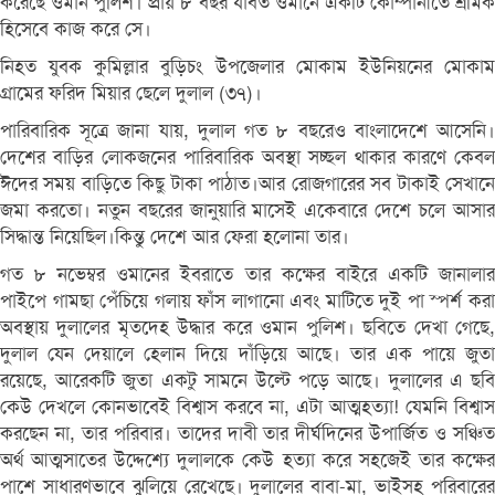
করেছে ওমান পুলিশ। প্রায় ৮ বছর যাবত ওমানে একটি কোম্পানীতে শ্রমিক
হিসেবে কাজ করে সে।
নিহত যুবক কুমিল্লার বুড়িচং উপজেলার মোকাম ইউনিয়নের মোকাম
গ্রামের ফরিদ মিয়ার ছেলে দুলাল (৩৭)।
পারিবারিক সূত্রে জানা যায়, দুলাল গত ৮ বছরেও বাংলাদেশে আসেনি।
দেশের বাড়ির লোকজনের পারিবারিক অবস্থা সচ্ছল থাকার কারণে কেবল
ঈদের সময় বাড়িতে কিছু টাকা পাঠাত।আর রোজগারের সব টাকাই সেখানে
জমা করতো। নতুন বছরের জানুয়ারি মাসেই একেবারে দেশে চলে আসার
সিদ্ধান্ত নিয়েছিল।কিন্তু দেশে আর ফেরা হলোনা তার।
গত ৮ নভেম্বর ওমানের ইবরাতে তার কক্ষের বাইরে একটি জানালার
পাইপে গামছা পেঁচিয়ে গলায় ফাঁস লাগানো এবং মাটিতে দুই পা স্পর্শ করা
অবস্থায় দুলালের মৃতদেহ উদ্ধার করে ওমান পুলিশ। ছবিতে দেখা গেছে,
দুলাল যেন দেয়ালে হেলান দিয়ে দাঁড়িয়ে আছে। তার এক পায়ে জুতা
রয়েছে, আরেকটি জুতা একটু সামনে উল্টে পড়ে আছে। দুলালের এ ছবি
কেউ দেখলে কোনভাবেই বিশ্বাস করবে না, এটা আত্মহত্যা! যেমনি বিশ্বাস
করছেন না, তার পরিবার। তাদের দাবী তার দীর্ঘদিনের উপার্জিত ও সঞ্চিত
অর্থ আত্মসাতের উদ্দেশ্যে দুলালকে কেউ হত্যা করে সহজেই তার কক্ষের
পাশে সাধারণভাবে ঝুলিয়ে রেখেছে। দুলালের বাবা-মা, ভাইসহ পরিবারের