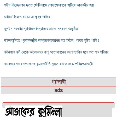
শহীদ ধীরেন্দ্রনাথ দত্ত স্টেডিয়ামে মোহামেডানকে হারিয়ে আবাহনীর জয়
মেসির বিয়েতে যাবেন না ক্ষুব্ধ শাকিরা
ভুলইন সরকারি প্রাথমিক বিদ্যালয়ে মহিলা সমাবেশ অনুষ্ঠিত
দাউদকান্দিতে প্রধানমন্ত্রীর আশ্রয়ণপ্রকল্পের ঘরে ফাটল, পড়ছে বৃষ্টির পানি !
নবীনগরে নদী থেকে অবৈধভাবে বালু উত্তোলনের ফলে হুমকির মুখে শত শত পরিবার
আমাদের মাদরাসাগুলোকে কু-রাজনীতি মুক্ত রাখতে হবে- পরিকল্পনামন্ত্রী
গ্যালারী
ads