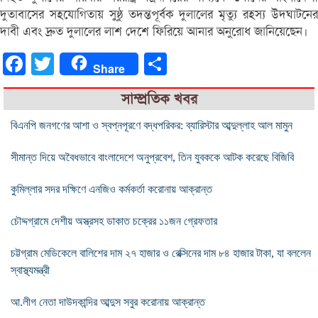
দুতাবাসের সহযোগিতায় সুষ্ঠু তদন্তপূর্বক দুলালের মৃত্যু রহস্য উদঘাটনের
দাবী এবং দ্রুত দুলালের লাশ দেশে ফিরিয়ে আনার অনুরোধ জানিয়েছেন।
Facebook
Twitter
Share
Share
সাম্প্রতিক খবর
বিএনপি জনগণের আশা ও স্বপ্নপূরণে বদ্ধপরিকর: ব্যারিস্টার আব্দুল্লাহ আল মামুন
সীমান্ত দিয়ে অবৈধভাবে বাংলাদেশে অনুপ্রবেশ, তিন যুবককে আটক করেছে বিজিবি
কুমিল্লার সদর দক্ষিণে এনজিও কর্মকর্তা করোনায় আক্রান্ত
চৌদ্দগ্রামে দেশীয় অস্ত্রসহ ডাকাত চক্রের ১১জন গ্রেফতার
চট্টগ্রাম মেডিকেলে বালিশের দাম ২৭ হাজার ও রেক্সিনের দাম ৮৪ হাজার টাকা, যা বললেন
স্বাস্থ্যমন্ত্রী
আ.লীগ নেতা দাউদকান্দির আব্দুস সবুর করোনায় আক্রান্ত