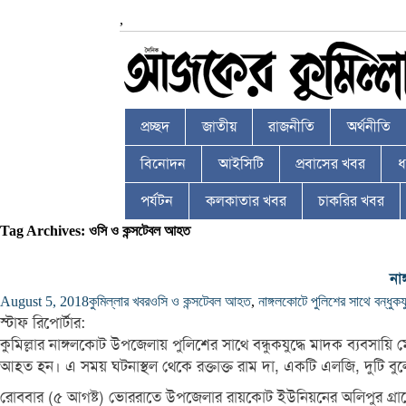
,
প্রচ্ছদ
জাতীয়
রাজনীতি
অর্থনীতি
বিনোদন
আইসিটি
প্রবাসের খবর
ধর
পর্যটন
কলকাতার খবর
চাকরির খবর
Tag Archives: ওসি ও কন্সটেবল আহত
না
August 5, 2018
কুমিল্লার খবর
ওসি ও কন্সটেবল আহত
,
নাঙ্গলকোটে পুলিশের সাথে বন্ধুকয
স্টাফ রিপোর্টার:
কুমিল্লার নাঙ্গলকোট উপজেলায় পুলিশের সাথে বন্ধুকযুদ্ধে মাদক ব্যবসায়
আহত হন। এ সময় ঘটনাস্থল থেকে রক্তাক্ত রাম দা, একটি এলজি, দুটি বু
রোববার (৫ আগষ্ট) ভোররাতে উপজেলার রায়কোট ইউনিয়নের অলিপুর গ্রামে 