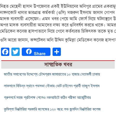
নিহত মেহেদী হাসান উপজেলার একই ইউনিয়নের অলিপুর গ্রামের একরাম
নাঙ্গলকোট থানার ভারপ্রাপ্ত কর্মকর্তা (ওসি) নজরুল ইসলাম জানান গোপন
মাদক ব্যবসায়ী এসেছেন। এমন খবর পেয়ে আমি ফোর্স নিয়ে ঘটনাস্থলে 
অপর মাদক ব্যবসায়ীরা আমাদের লক্ষ্য করে গুলিবর্ষণ করতে থাকে। আমরা আ
মেডিকেল কলেজ হাসপাতালে নিয়ে গেলে কর্তব্যরত চিকিৎসক তাকে মৃত 
ওসি আরো জানান, কন্সটেবল অলি উদ্দিন কুমিল্লা মেডিকেল কলেজ হাসপা
Facebook
Twitter
Share
Share
সাম্প্রতিক খবর
জাতীয় সমাবেশের উদ্দেশ্যে চৌদ্দগ্রাম জামায়াতের ১০ হাজার নেতাকর্মী ঢাকায়
লাকসামে বিভিন্ন স্থানে পথসভা নৌকায় ভোট চাইলেন প্রার্থী তাজুল ইসলাম
গ্রুপপর্বে সহজ প্রতিপক্ষ পেলেও নকআউটে কঠিন পরীক্ষা আর্জেন্টিনার
কুমিল্লা ভিক্টোরিয়া সরকারি কলেজের ১২০ বছর: শুভ জন্মদিন ভিক্টোরিয়া কলেজ