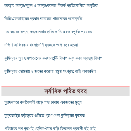
বরুড়ায় আন্তঃস্কুল ও আন্তঃকলেজ বিতর্ক প্রতিযোগিতা অনুষ্ঠিত
ডিজিএফআইয়ের প্রধান তাবরেজ শামসেরের পদোন্নতি
৭০ বছরের রুগ্ন, কঙ্কালসার হাতিকে দিয়ে জোরপূর্বক প্যারেড
দক্ষিণ আফ্রিকায় বাংলাদেশি যুবককে গুলি করে হত্যা
কুমিল্লার মুন হাসপাতালের কনসালটেন্ট বিভাগ বন্ধ করল স্বাস্থ্য বিভাগ
কুমিল্লার হোমনায় ২ জনের করোনা নমুনা সংগ্রহ; বাড়ি লকডাউন
সর্বাধিক পঠিত খবর
মুরাদনগরে কালবৈশাখী ঝড়ে গাছ চাপায় একজনের মৃত্যু
যুক্তরাষ্ট্রে দুর্বৃত্তের গুলিতে প্রাণ গেল কুমিল্লার যুবকের
পরিবারের শখ পূরণেই হেলিকপ্টারে বাড়ি ফিরলেন প্রবাসী দুই ভাই