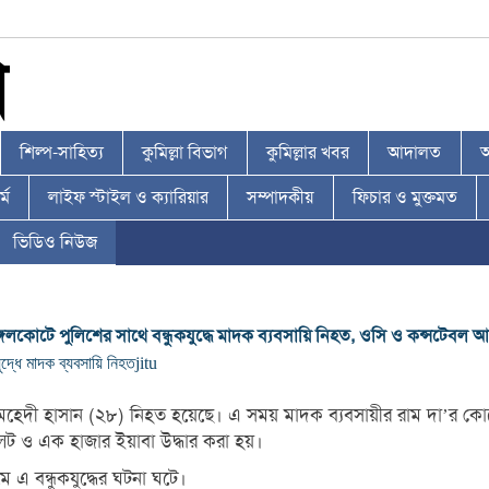
শিল্প-সাহিত্য
কুমিল্লা বিভাগ
কুমিল্লার খবর
আদালত
আ
্ম
লাইফ স্টাইল ও ক্যারিয়ার
সম্পাদকীয়
ফিচার ও মুক্তমত
ভিডিও নিউজ
ঙ্গলকোটে পুলিশের সাথে বন্ধুকযুদ্ধে মাদক ব্যবসায়ি নিহত, ওসি ও কন্সটেবল 
ুদ্ধে মাদক ব্যবসায়ি নিহত
jitu
ি মেহেদী হাসান (২৮) নিহত হয়েছে। এ সময় মাদক ব্যবসায়ীর রাম দা’র কোপে
লেট ও এক হাজার ইয়াবা উদ্ধার করা হয়।
এ বন্ধুকযুদ্ধের ঘটনা ঘটে।