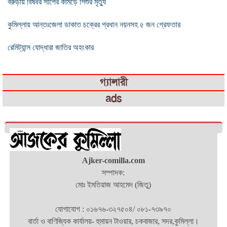
বরুড়ায় বিষধর সাপের কাঁমড়ে শিশুর মৃত্যু
কুমিল্লায় আন্তঃজেলা ডাকাত চক্রের প্রধান নয়নসহ ৫ জন গ্রেফতার
রেমিট্যান্স যোদ্ধারা জাতির অহংকার
গ্যালারী
ads
Ajker-comilla.com
সম্পাদক:
মোঃ ইমতিয়াজ আহমেদ (জিতু)
যোগাযোগ : ০১৬৭৬-৩২৭৫০৪/ ০৮১-৭৩৯৭০
বার্তা ও বাণিজ্যিক কার্যালয়- হুমায়ন টাওয়ার, চকবাজার, সদর,কুমিল্লা।