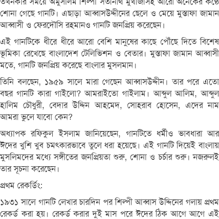
তখনকার সময়ে অমুসলিম শিল্পী সতীনাথ মুখার্জীসহ আরো অনেকের কণ্ঠে
শোনা গেছে গানটি। এছাড়া আব্বাসউদ্দীনের ছেলে ও মেয়ে মুস্তাফা জামান
আব্বাসী ও ফেরদৌসি রহমানও গানটি জনপ্রিয় করেছেন।
এই গানটিকে ধীরে ধীরে আরো বেশি মানুষের কাছে পৌঁছে দিতে বিশেষ
ভূমিকা রেখেছে বাংলাদেশ টেলিভিশন ও বেতার। মুস্তাফা জামান আব্বাসী
মতে, গানটি জনপ্রিয় করেছে বাংলার মুসলমান।
তিনি বলছেন, ১৯৫৯ সালে মারা গেছেন আব্বাসউদ্দীন। তার পরে এতো
বছর গানটি কারা গাইলো? আমরাইতো গাইলাম। আব্দুল আলিম, আব্দুল
হালিম চৌধুরী, বেদার উদ্দিন আহমেদ, সোহরাব হোসেন, এদের নাম
আমরা ভুলে যাবো কেন?
অধ্যাপক রফিকুল ইসলাম জানিয়েছেন, গানটিতে ধর্মীও ভাবধারা আর
ঈদের খুশি খুব চমৎকারভাবে তুলে ধরা হয়েছে। এই গানটি দিয়েই বাংলায়
মুসলিমদের মধ্যে সঙ্গীতের জনপ্রিয়তা শুরু, শোনা ও চর্চার শুরু। নজরুলই
তার সূচনা করেছেন।
প্রথম রেকর্ডিং:
১৯৩১ সালে গানটি লেখার চারদিন পর শিল্পী আব্বাস উদ্দিনের গলায় প্রথম
রেকর্ড করা হয়। রেকর্ড করার দুই মাস পরে ঈদের ঠিক আগে আগে এই