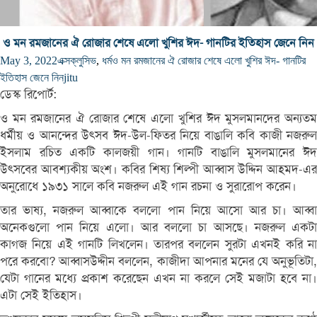
ও মন রমজানের ঐ রোজার শেষে এলো খুশির ঈদ- গানটির ইতিহাস জেনে নিন
May 3, 2022
এক্সক্লুসিভ
,
ধর্ম
ও মন রমজানের ঐ রোজার শেষে এলো খুশির ঈদ- গানটির
ইতিহাস জেনে নিন
jitu
ডেস্ক রিপোর্ট:
ও মন রমজানের ঐ রোজার শেষে এলো খুশির ঈদ মুসলমানদের অন্যতম
ধর্মীয় ও আনন্দের উৎসব ঈদ-উল-ফিতর নিয়ে বাঙালি কবি কাজী নজরুল
ইসলাম রচিত একটি কালজয়ী গান। গানটি বাঙালি মুসলমানের ঈদ
উৎসবের আবশ্যকীয় অংশ। কবির শিষ্য শিল্পী আব্বাস উদ্দিন আহমদ-এর
অনুরোধে ১৯৩১ সালে কবি নজরুল এই গান রচনা ও সুরারোপ করেন।
তার ভাষ্য, নজরুল আব্বাকে বললো পান নিয়ে আসো আর চা। আব্বা
অনেকগুলো পান নিয়ে এলো। আর বললো চা আসছে। নজরুল একটা
কাগজ নিয়ে এই গানটি লিখলেন। তারপর বললেন সুরটা এখনই করি না
পরে করবো? আব্বাসউদ্দীন বললেন, কাজীদা আপনার মনের যে অনুভূতিটা,
যেটা গানের মধ্যে প্রকাশ করেছেন এখন না করলে সেই মজাটা হবে না।
এটা সেই ইতিহাস।