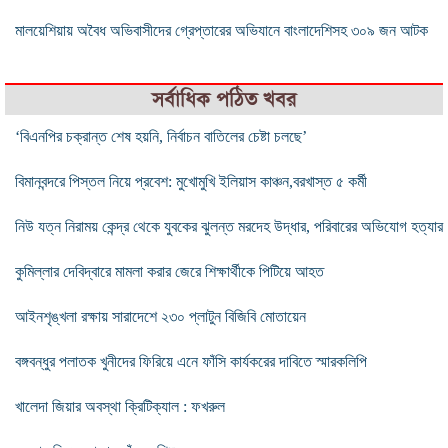
মালয়েশিয়ায় অবৈধ অভিবাসীদের গ্রেপ্তারের অভিযানে বাংলাদেশিসহ ৩০৯ জন আটক
সর্বাধিক পঠিত খবর
‘বিএনপির চক্রান্ত শেষ হয়নি, নির্বাচন বাতিলের চেষ্টা চলছে’
বিমানবন্দরে পিস্তল নিয়ে প্রবেশ: মুখোমুখি ইলিয়াস কাঞ্চন,বরখাস্ত ৫ কর্মী
নিউ যত্ন নিরাময় কেন্দ্র থেকে যুবকের ঝুলন্ত মরদেহ উদ্ধার, পরিবারের অভিযোগ হত্যার
কুমিল্লার দেবিদ্বারে মামলা করার জেরে শিক্ষার্থীকে পিটিয়ে আহত
আইনশৃঙ্খলা রক্ষায় সারাদেশে ২৩০ প্লাটুন বিজিবি মোতায়েন
বঙ্গবন্ধুর পলাতক খুনীদের ফিরিয়ে এনে ফাঁসি কার্যকরের দাবিতে স্মারকলিপি
খালেদা জিয়ার অবস্থা ক্রিটিক্যাল : ফখরুল