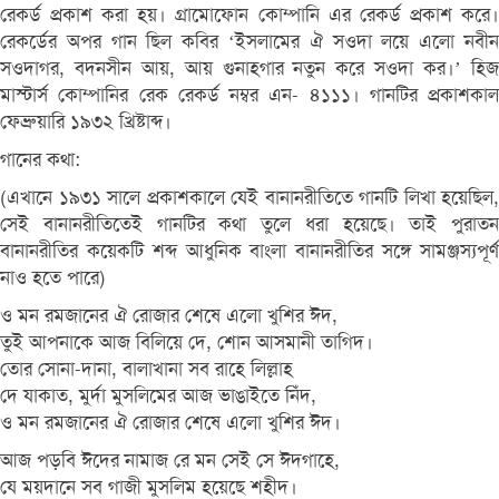
রেকর্ড প্রকাশ করা হয়। গ্রামোফোন কোম্পানি এর রেকর্ড প্রকাশ করে।
রেকর্ডের অপর গান ছিল কবির ‘ইসলামের ঐ সওদা লয়ে এলো নবীন
সওদাগর, বদনসীন আয়, আয় গুনাহগার নতুন করে সওদা কর।’ হিজ
মাস্টার্স কোম্পানির রেক রেকর্ড নম্বর এন‌- ৪১১১। গানটির প্রকাশকাল
ফেব্রুয়ারি ১৯৩২ খ্রিষ্টাব্দ।
গানের কথা:
(এখানে ১৯৩১ সালে প্রকাশকালে যেই বানানরীতিতে গানটি লিখা হয়েছিল,
সেই বানানরীতিতেই গানটির কথা তুলে ধরা হয়েছে। তাই পুরাতন
বানানরীতির কয়েকটি শব্দ আধুনিক বাংলা বানানরীতির সঙ্গে সামঞ্জস্যপূর্ণ
নাও হতে পারে)
ও মন রমজানের ঐ রোজার শেষে এলো খুশির ঈদ,
তুই আপনাকে আজ বিলিয়ে দে, শোন আসমানী তাগিদ।
তোর সোনা-দানা, বালাখানা সব রাহে লিল্লাহ
দে যাকাত, মুর্দা মুসলিমের আজ ভাঙাইতে নিঁদ,
ও মন রমজানের ঐ রোজার শেষে এলো খুশির ঈদ।
আজ পড়বি ঈদের নামাজ রে মন সেই সে ঈদগাহে,
যে ময়দানে সব গাজী মুসলিম হয়েছে শহীদ।