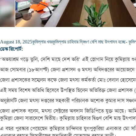
August 18, 2025
কুমিল্লার খবর
কুমিল্লায় চাহিদার দ্বিগুণ বেশি মাছ উৎপাদন হচ্ছে- কুম
ডেস্ক রিপোর্ট:
‘অভয়াশ্রম গড়ে তুলি, দেশি মাছে দেশ ভরি’ এই স্লোগান নিয়ে কুমিল্লায় শু
আজ সোমবার (১৮আগস্ট) জেলা প্রশাসন ও মৎস্য অধিদপ্তরের আয়োজনে জা
জেলা প্রশাসকের সম্মেলন কক্ষে জেলা মৎস্য কর্মকর্তা মোঃ বেলাল হোসে
এই সময় বিশেষ অতিথি হিসেবে উপস্থিত ছিলেন অতিরিক্ত জেলা প্রশাসক (
অনুষ্ঠানটি জেলা মৎস্য দপ্তরের সহকারী পরিচালক অশোক কুমার দাস সঞ্চাল
জেলা প্রশাসক বলেন, মৎস্য সেক্টরের অবদান জিডিপিতে যুক্ত আছে। আ
কুমিল্লা জেলা সারাদেশে দ্বিতীয়। কুমিল্লায় চাহিদার দ্বিগুণ বেশি মাছ 
এ বছর পুরস্কার পেয়েছেন কুমিল্লার চান্দিনার যুগপুকুরিয়া এলাকার মো স
এলাকার রহমত ফিসারীজের স্বত্বাধিকারী মোহাম্মদ রহমত আলী।