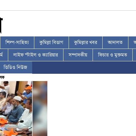
শিল্প-সাহিত্য
কুমিল্লা বিভাগ
কুমিল্লার খবর
আদালত
আ
্ম
লাইফ স্টাইল ও ক্যারিয়ার
সম্পাদকীয়
ফিচার ও মুক্তমত
ভিডিও নিউজ
াসক