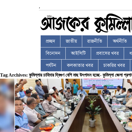
,
প্রচ্ছদ
জাতীয়
রাজনীতি
অর্থনীতি
বিনোদন
আইসিটি
প্রবাসের খবর
ধর
পর্যটন
কলকাতার খবর
চাকরির খবর
Tag Archives: কুমিল্লায় চাহিদার দ্বিগুণ বেশি মাছ উৎপাদন হচ্ছে- কুমিল্লা জেলা প্রশ