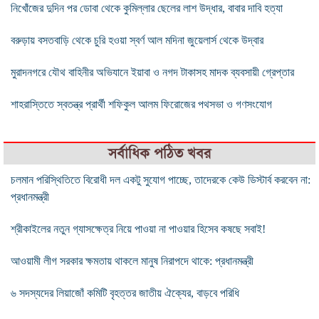
নিখোঁজের দুদিন পর ডোবা থেকে কুমিল্লার ছেলের লাশ উদ্ধার, বাবার দাবি হত্যা
বরুড়ায় বসতবাড়ি থেকে চুরি হওয়া স্বর্ণ আল মদিনা জুয়েলার্স থেকে উদ্বার
মুরাদনগরে যৌথ বাহিনীর অভিযানে ইয়াবা ও নগদ টাকাসহ মাদক ব্যবসায়ী গ্রেপ্তার
শাহরাস্তিতে স্বতন্ত্র প্রার্থী শফিকুল আলম ফিরোজের পথসভা ও গণসংযোগ
সর্বাধিক পঠিত খবর
চলমান পরিস্থিতিতে বিরোধী দল একটু সুযোগ পাচ্ছে, তাদেরকে কেউ ডিস্টার্ব করবেন না:
প্রধানমন্ত্রী
শ্রীকাইলের নতুন গ্যাসক্ষেত্র নিয়ে পাওয়া না পাওয়ার হিসেব কষছে সবাই!
আওয়ামী লীগ সরকার ক্ষমতায় থাকলে মানুষ নিরাপদে থাকে: প্রধানমন্ত্রী
৬ সদস্যদের লিয়াজোঁ কমিটি বৃহত্তর জাতীয় ঐক্যের, বাড়বে পরিধি