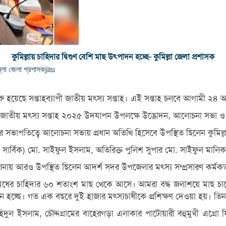
কুমিল্লায় চাহিদার দ্বিগুণ বেশি মাছ উৎপাদন হচ্ছে- কুমিল্লা জেলা প্রশাসক
িল্লা জেলা প্রশাসক
jitu
রু হয়েছে সপ্তাহব্যাপী জাতীয় মৎস্য সপ্তাহ। এই সপ্তাহ চলবে আগামী ২৪ আগ
তীয় মৎস্য সপ্তাহ ২০২৫ উদযাপন উপলক্ষে উদ্ভোদন, আলোচনা সভা ও প
নের সভাপতিত্বে আলোচনা সভায় প্রধান অতিথি হিসেবে উপস্থিত ছিলেন কুমি
 সার্বিক) মো. সাইফুল ইসলাম, অতিরিক্ত পুলিশ সুপার মো. সাইফুল মালি
নায় আরও উপস্থিত ছিলেন আদর্শ সদর উপজেলার মৎস্য সম্প্রসারণ কর্মকর্তা
মিষের চাহিদার ৬০ শতাংশ মাছ থেকে আসে। আমরা বদ্ধ জলাশয়ে মাছ চাষে
উৎপাদন হচ্ছে। গত এক বছরে দুই হাজার মৎস্যচাষীকে প্রশিক্ষণ দেওয়া হয়। ত
হিদুল ইসলাম, চৌদ্দগ্রামের বাহেরগড়া এলাকার পাটোয়ারী বহুমুখী এগ্রো ফ