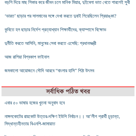
বড়শি দিয়ে মাছ শিকার করে জীবন চলে মানিক মিয়ার, দুইবেলা ভাত খেতে পারলেই সুখী
‘ভারত’ ছাড়ার পর সালমানের সঙ্গে দেখা করতে দুবাই গিয়েছিলেন প্রিয়াঙ্কা?
কুবিতে হল ছাড়ার নির্দেশ প্রত্যাখ্যান শিক্ষার্থীদের, ক্যাম্পাসে বিক্ষোভ
দুর্নীতি করতে আসিনি, মানুষের সেবা করতে এসেছি: প্রধানমন্ত্রী
আজ রাশিয়া বিশ্বকাপ ফাইনাল
জমকালো আয়োজনে সৌদি আরবে “বাংলার হাসি” পিঠা উৎসব
সর্বাধিক পঠিত খবর
এবার ৫০ ভাষায় হজের খুতবা অনুবাদ হবে
নাঙ্গলকোটের রায়কোট উত্তর-দক্ষিণ ইউপি নির্বাচন।। আ’লীগ প্রার্থী চূড়ান্ত,
সিদ্ধান্তহীনতায় বিএনপি-জামায়াত