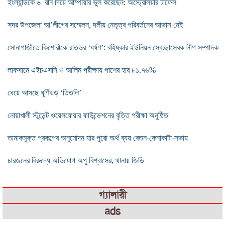
ইংল্যান্ডকে ৬ রান দিয়ে আম্পায়ার ভুল করেছেন: অস্ট্রেলিয়ার টাফেল
সদর উপজেলা আ’লীগের সম্মেলন, দলীয় নেতৃত্ব পরিবর্তনের আভাস নেই
সোনাগাজীতে কিশোরীকে রাতভর ‘ধর্ষণ’: বহিষ্কার ইউনিয়ন স্বেচ্ছাসেবক লীগ সম্পাদক
লাকসামে এইচএসসি ও আলিম পরীক্ষায় পাশের হার ৮১.৭৬%
ধেয়ে আসছে ঘূর্ণিঝড় ‘তিতলি’
নোয়াখালী স্টুডেন্ট ওয়েলফেয়ার ফাউন্ডেশনের বৃত্তি পরীক্ষা অনুষ্ঠিত
তামাকমুক্ত প্রকল্পের অনুমোদন যার পুরো অর্থ ব্যয় বেতন-কেনাকাটা-সভায়
চারজনের বিরুদ্ধে অভিযোগ অপু বিশ্বাসের, থানায় জিডি
গ্যালারী
ads