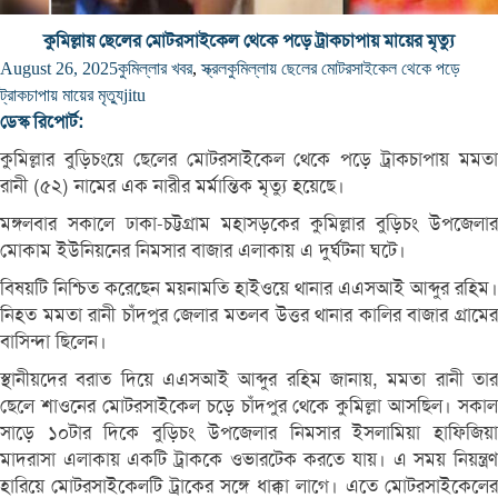
কুমিল্লায় ছেলের মোটরসাইকেল থেকে পড়ে ট্রাকচাপায় মায়ের মৃত্যু
August 26, 2025
কুমিল্লার খবর
,
স্ক্রল
কুমিল্লায় ছেলের মোটরসাইকেল থেকে পড়ে
ট্রাকচাপায় মায়ের মৃত্যু
jitu
ডেস্ক রিপোর্ট:
কুমিল্লার বুড়িচংয়ে ছেলের মোটরসাইকেল থেকে পড়ে ট্রাকচাপায় মমতা
রানী (৫২) নামের এক নারীর মর্মান্তিক মৃত্যু হয়েছে।
মঙ্গলবার সকালে ঢাকা-চট্টগ্রাম মহাসড়কের কুমিল্লার বুড়িচং উপজেলার
মোকাম ইউনিয়নের নিমসার বাজার এলাকায় এ দুর্ঘটনা ঘটে।
বিষয়টি নিশ্চিত করেছেন ময়নামতি হাইওয়ে থানার এএসআই আব্দুর রহিম।
নিহত মমতা রানী চাঁদপুর জেলার মতলব উত্তর থানার কালির বাজার গ্রামের
বাসিন্দা ছিলেন।
স্থানীয়দের বরাত দিয়ে এএসআই আব্দুর রহিম জানায়, মমতা রানী তার
ছেলে শাওনের মোটরসাইকেল চড়ে চাঁদপুর থেকে কুমিল্লা আসছিল। সকাল
সাড়ে ১০টার দিকে বুড়িচং উপজেলার নিমসার ইসলামিয়া হাফিজিয়া
মাদরাসা এলাকায় একটি ট্রাককে ওভারটেক করতে যায়। এ সময় নিয়ন্ত্রণ
হারিয়ে মোটরসাইকেলটি ট্রাকের সঙ্গে ধাক্কা লাগে। এতে মোটরসাইকেলের