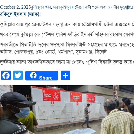
October 2, 2025
কুমিল্লার খবর
,
স্ক্রল
কুমিল্লায় ট্রেনে কাটা পড়ে অজ্ঞাত নারীর মৃত্যু
jitu
রকিবুল ইসলাম (ম্যাক):
কুমিল্লার রাজাপুর রেলস্টেশন সংলগ্ন এলাকায় চট্টগ্রামগামী চট্টলা এক্সপ্
খবর পেয়ে কুমিল্লা রেলস্টেশন পুলিশ ফাঁড়ির ইনচার্জ সহিদার রহমান ফোর্
পরবর্তীতে সিআইডি দলের সদস্যরা ফিঙ্গারপ্রিন্ট সংগ্রহের মাধ্যমে মর
অফিস, গোলকপুর, ৯নং ওয়ার্ড, ধর্মপাশা, সুনামগঞ্জ, সিলেট।
দুর্ঘটনার কারণ তাৎক্ষণিকভাবে জানা না গেলেও পুলিশ বিষয়টি তদন্ত করে
Facebook
Twitter
Share
Share