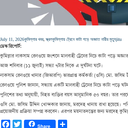
July 11, 2026
কুমিল্লার খবর
,
স্ক্রল
কুমিল্লায় ট্রেনে কাটা পড়ে অজ্ঞাত নারীর মৃত্যু
jitu
ডেস্ক রিপোর্ট:
কুমিল্লার লাকসাম রেলওয়ে জংশনে মালবাহী ট্রেনের নিচে কাটা পড়ে অজ্ঞাতপ
আজ শনিবার (১১ জুলাই) সন্ধ্যা ৭টার দিকে এ দুর্ঘটনা ঘটে।
লাকসাম রেলওয়ে থানার (জিআরপি) ভারপ্রাপ্ত কর্মকর্তা (ওসি) মো. জসিম উ
রেলওয়ে পুলিশ জানান, সন্ধ্যায় একটি মালবাহী ট্রেনের নিচে কাটা পড়ে ঘটন
পুলিশের তথ্য অনুযায়ী, নিহত ব্যক্তির বয়স আনুমানিক ৫০ বছর। তার পরনে
ওসি মো. জসিম উদ্দিন খোন্দকার জানায়, মরদেহ থানায় রাখা হয়েছে। পর
প্রয়োজনীয় প্রক্রিয়া সম্পন্ন করবেন। এরপর ময়নাতদন্তের জন্য মরদেহ কুম
Facebook
Twitter
Share
Share