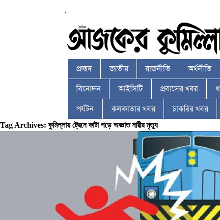
,
প্রচ্ছদ
জাতীয়
রাজনীতি
অর্থনীতি
বিনোদন
আইসিটি
প্রবাসের খবর
ধর
পর্যটন
কলকাতার খবর
চাকরির খবর
Tag Archives: কুমিল্লায় ট্রেনে কাটা পড়ে অজ্ঞাত নারীর মৃত্যু