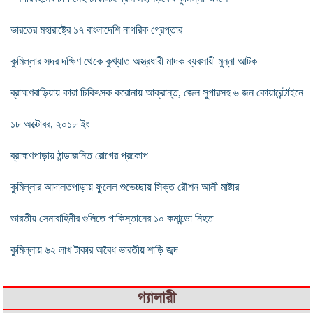
ভারতের মহারাষ্ট্রে ১৭ বাংলাদেশি নাগরিক গ্রেপ্তার
কুমিল্লার সদর দক্ষিণ থেকে কুখ্যাত অস্ত্রধারী মাদক ব্যবসায়ী মুন্না আটক
ব্রাহ্মণবাড়িয়ায় কারা চিকিৎসক করোনায় আক্রান্ত, জেল সুপারসহ ৬ জন কোয়ারেন্টাইনে
১৮ অক্টোবর, ২০১৮ ইং
ব্রাহ্মণপাড়ায় ঠান্ডাজনিত রোগের প্রকোপ
কুমিল্লার আদালতপাড়ায় ফুলেল শুভেচ্ছায় সিক্ত রৌশন আলী মাষ্টার
ভারতীয় সেনাবাহিনীর গুলিতে পাকিস্তানের ১০ কমান্ডো নিহত
​কুমিল্লায় ৬২ লাখ টাকার অবৈধ ভারতীয় শাড়ি জব্দ
গ্যালারী