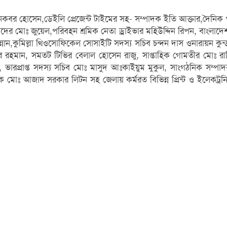
 হোসেন,ডেইলি প্রেজেন্ট টাইমের সহ- সম্পাদক ইতি আক্তার,দৈনিক পূর্
ংবাদের মোঃ জুয়েল,পরিবহন শ্রমিক নেতা ড্রাইভার মহিউদ্দিন রিপন, বাংলাদে
্নান,কুমিল্লা থিওসোফিকেল সোসাইটি সদস্য সচিব চন্দন দাস ওনারায়ন কুন
রহমান, সমতট টিভির বেলাল হোসেন রাজু, সাপ্তাহিক গোমতীর মোঃ রাকি
হ, ভারপ্রাপ্ত সদস্য সচিব মোঃ মাসুদ আঃকাইয়ুম মুকুল, সাংগঠনিক সম্
ঃ আজাদ সরকার লিটন সহ জেলায় কর্মরত বিভিন্ন প্রিন্ট ও ইলেকট্রনিক মিড