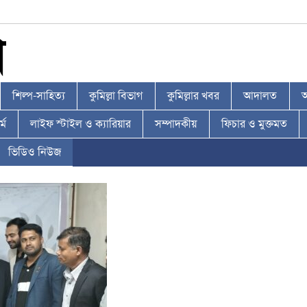
শিল্প-সাহিত্য
কুমিল্লা বিভাগ
কুমিল্লার খবর
আদালত
আ
্ম
লাইফ স্টাইল ও ক্যারিয়ার
সম্পাদকীয়
ফিচার ও মুক্তমত
ভিডিও নিউজ