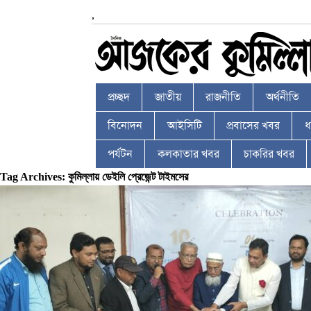
,
প্রচ্ছদ
জাতীয়
রাজনীতি
অর্থনীতি
বিনোদন
আইসিটি
প্রবাসের খবর
ধর
পর্যটন
কলকাতার খবর
চাকরির খবর
Tag Archives: কুমিল্লায় ডেইলি প্রেজেন্ট টাইমসের