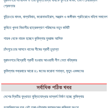
মুরাদনগরে সাংবাদিক ও তার মুক্তিযোদ্ধা বাবাকে কুপিয়ে জখম: ইউপি চেয়ারম্যান
গ্রেফতার
বুড়িচংয়ে মাদক, বাল্যবিবাহ, করোনাভাইরাস, সন্ত্রাস ও জঙ্গীবাদ প্রতিরোধে মহিলা সমাবেশ
কুবিতে খুলনা বিভাগীয় ছাত্রকল্যাণ পরিষদের নতুন কমিটি
গায়ক থেকে নায়ক হচ্ছেন কুমিল্লার যুবরাজ আসিফ
চাঁদপুরে চার আসনে ধানের শীষের প্রার্থী চূড়ান্ত
মুরাদনগরে বিদ্রোহী প্রার্থী হওয়ায় আওয়ামী লীগ নেতা বহিষ্কার
কুমিল্লায় শুক্রবারে আরো ৪১ জনের করোনা শনাক্ত, মৃত্যু একজনের
সর্বাধিক পঠিত খবর
দেশের দ্বিতীয় যুদ্ধাহত মুক্তিযোদ্ধার ভাস্কর্য নির্মাণ হচ্ছে কুমিল্লায়
গণপরিবহনের চাপ নেই ঢাকা-চট্টগ্রাম মহাসড়কের কুমিল্লা অংশে