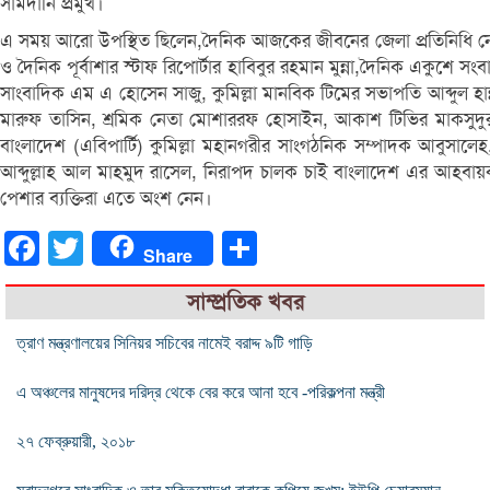
সামদানি প্রমুখ।
এ সময় আরো উপস্থিত ছিলেন,দৈনিক আজকের জীবনের জেলা প্রতিনিধি নেকবর
ও দৈনিক পূর্বাশার স্টাফ রিপোর্টার হাবিবুর রহমান মুন্না,দৈনিক একুশে স
সাংবাদিক এম এ হোসেন সাজু, কুমিল্লা মানবিক টিমের সভাপতি আব্দুল হান
মারুফ তাসিন, শ্রমিক নেতা মোশাররফ হোসাইন, আকাশ টিভির মাকসুদুর 
বাংলাদেশ (এবিপার্টি) কুমিল্লা মহানগরীর সাংগঠনিক সম্পাদক আবুসালে
আব্দুল্লাহ আল মাহমুদ রাসেল, নিরাপদ চালক চাই বাংলাদেশ এর আহবায়ক মো
পেশার ব্যক্তিরা এতে অংশ নেন।
Facebook
Twitter
Share
Share
সাম্প্রতিক খবর
ত্রাণ মন্ত্রণালয়ের সিনিয়র সচিবের নামেই বরাদ্দ ৯টি গাড়ি
এ অঞ্চলের মানুষদের দরিদ্র থেকে বের করে আনা হবে -পরিকল্পনা মন্ত্রী
২৭ ফেব্রুয়ারী, ২০১৮