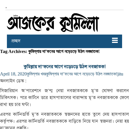
,
প্রচ্ছদ
Tag Archives: কুমিল্লায় দা’ফনের আগে নড়েচড়ে উঠল নবজাতক!
কুমিল্লায় দা’ফনের আগে নড়েচড়ে উঠল নবজাতক!
April 18, 2020
কুমিল্লার খবর
কুমিল্লায় দা’ফনের আগে নড়েচড়ে উঠল নবজাতক!
jitu
অনলাইন
ডেস্ক
:
সিজারিয়ান
অ
’
পারেশনে
জ
’
ন্ম
নেয়া
নবজাতককে
মৃ
’
ত
ঘোষণা
করলেন
চিকিৎসক।
পরে
কার্টনে
ভরে
হাসপাতালের
বারান্দায়
মৃ
’
ত
নবজাতককে
ফেলে
রাখা
হয়
চার
ঘণ্টা।
এরপর
কার্টনভর্তি
মৃ
’
ত
নবজাতককে
স্বজনদের
হাতে
তুলে
দেয়
হাসপাতাল
কর্তৃপক্ষ।
এরপর
কার্টনভর্তি
নবজাতককে
বাড়িতে
নিয়ে
যান
স্বজনরা।
নেয়া
হয
দা
’
ফনের
প্রস্তুতি।