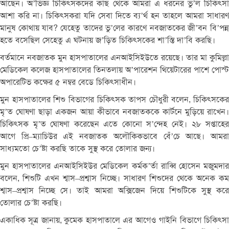
আছেন।
অ
’
ভিজ্ঞ
চিকিৎসকদের
কাছ
থেকে
আমরা
এ
ধরনের
ভু
’
ল
চিকিৎস
আশা
করি
না।
চিকিৎসকরা
যদি
সেবা
দিতে
ব্য
’
র্থ
হন
তাহলে
আমরা
সাধার
মানুষ
কোথায়
যাব
?
যেহেতু
তাদের
ভু
’
লের
কারণে
নবজাতকের
জী
’
বন
বি
’
পন্
হতে
বসেছিল
সেহেতু
এ
ঘটনায়
জ
’
ড়িত
চিকিৎসকের
শা
’
স্তি
দা
’
বি
করছি।
বর্তমানে
নবজাতক
মুন
হাসপাতালের
এনআইসিইউতে
রয়েছে।
তার
মা
কুমিল্লা
মেডিকেল
কলেজ
হাসপাতালের
তিনতলায়
অ
’
পারেশন
থিয়েটারের
পাশে
পোস্ট
অপারেটিভ
কক্ষের
৫
নম্বর
বেডে
চিকিৎসাধীন।
মুন
হাসপাতালের
শিশু
বিভাগের
চিকিৎসক
তাপস
চৌধুরী
বলেন
,
চিকিৎসকের
মৃ
’
ত
ঘোষণা
ছাড়া
একজন
আয়া
কীভাবে
নবজাতককে
কার্টনে
মুড়িয়ে
রাখেন
চিকিৎসক
মৃ
’
ত
ঘোষণা
করেছেন
এতে
কোনো
স
’
ন্দেহ
নেই।
২৮
সপ্তাহে
আগে
প্রি
–
ম্যাচিউর
এই
নবজাতক
অলৌকিকভাবে
বেঁ
’
চে
আছে।
আমর
সাধ্যমতো
চে
’
ষ্টা
করছি
তাকে
সুস্থ
করে
তোলার
জন্য।
মুন
হাসপাতালের
এনআইসিইউর
মেডিকেল
কর্মক
’
র্তা
রাব্বি
হোসেন
মজুমদা
বলেন
,
শিশুটি
এখন
শ্বাস
–
প্রশ্বাস
নিচ্ছে।
সাধারণ
শিশুদের
থেকে
অনেক
কম
শ্বাস
–
প্রশ্বাস
নিচ্ছে
সে।
তাই
আমরা
অক্সিজেন
দিয়ে
শিশুটিকে
সুস্থ
কর
তোলার
চে
’
ষ্টা
করছি।
একাধিক
সূত্র
জানায়
,
কুমেক
হাসপাতালে
এর
আগেও
গাইনি
বিভাগে
চিকিৎস