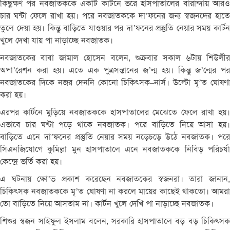
কিছুক্ষণ
পর
নবজাতককে
একটি
কার্টনে
ভরে
হাসপাতালের
বারান্দায়
আরও
চার
ঘন্টা
ফেলে
রাখা
হয়।
পরে
নবজাতককে
দা
’
ফনের
জন্য
স্বজনদের
হাতে
তুলে
দেয়া
হয়।
কিন্তু
বাড়িতে
যাওয়ার
পর
দা
’
ফনের
প্রস্তুতি
নেয়ার
সময়
কার্ট
খুলে
দেখা
যায়
পা
নাড়াচ্ছে
নবজাতক।
নবজাতকের
বাবা
জামাল
হোসেন
বলেন
,
শুক্রবার
সকাল
৬টায়
শিউলীর
অপা
’
রেশন
করা
হয়।
এতে
এক
পুত্রসন্তানের
জ
’
ন্ম
হয়।
কিন্তু
জ
’
ন্মের
প
নবজাতকের
দিকে
নজর
দেননি
কোনো
চিকিৎসক
–
নার্স।
উল্টো
মৃ
’
ত
ঘোষণা
করা
হয়।
এরপর
কার্টনে
মুড়িয়ে
নবজাতককে
হাসপাতালের
মেঝেতে
ফেলে
রাখা
হয়।
এভাবে
চার
ঘণ্টা
পড়ে
থাকে
নবজাতক।
পরে
বাড়িতে
নিয়ে
আসা
হয়
বাড়িতে
এনে
দা
’
ফনের
প্রস্তুতি
নেয়ার
সময়
নড়েচড়ে
উঠে
নবজাতক।
পর
সিএনজিযোগে
কুমিল্লা
মুন
হাসপাতালে
এনে
নবজাতককে
নিবিড়
পরিচর্য
কেন্দ্রে
ভর্তি
করা
হয়।
এ
ঘটনায়
ক্ষো
’
ভ
প্রকাশ
করেছেন
নবজাতকের
স্বজনরা।
তারা
জানান
,
চিকিৎসক
নবজাতককে
মৃ
’
ত
ঘোষণা
না
করলে
মায়ের
কাছেই
থাকতো।
আমর
তো
বাড়িতে
নিয়ে
আসতাম
না।
কার্টন
খুলে
দেখি
পা
নাড়াচ্ছে
নবজাতক।
শিশুর
স্বজন
সাইফুল
ইসলাম
বলেন
,
সরকারি
হাসপাতালে
বড়
বড়
চিকিৎস