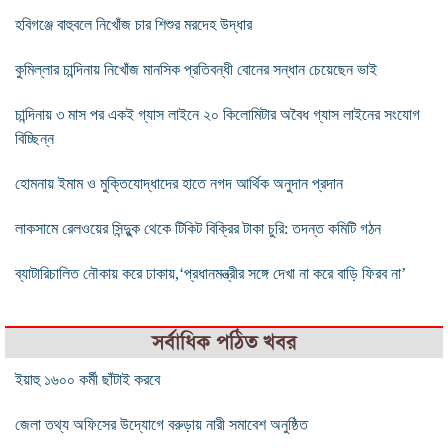
হবিগঞ্জে বাহুবলে নিখোঁজ চার শিশুর মরদেহ উদ্ধার
কুমিল্লার চান্দিনায় নিখোঁজ মানসিক প্রতিবন্ধী বোনের সন্ধান চেয়েছেন ভাই
চান্দিনায় ৩ মাস পর একই গ্যাস লাইনে ২০ কিলোমিটার অবৈধ গ্যাস লাইনের সংযোগ
বিচ্ছিন্ন
হোমনায় ইমাম ও মুক্তিযোদ্ধাদের হাতে নগদ আর্থিক অনুদান প্রদান
লাকসামে রেলওয়ের সিন্দুুক থেকে টিকিট বিক্রির টাকা চুরি: তদন্ত কমিটি গঠন
ব্যাটারিচালিত নৌকায় করে ঢাকায়,‘প্রধানমন্ত্রীর সঙ্গে দেখা না করে বাড়ি ফিরব না’
সর্বাধিক পঠিত খবর
ইয়াহু ১৬০০ কর্মী ছাঁটাই করবে
জেলা তথ্য অফিসের উদ্যোগে বরুড়ায় নারী সমাবেশ অনুষ্ঠিত