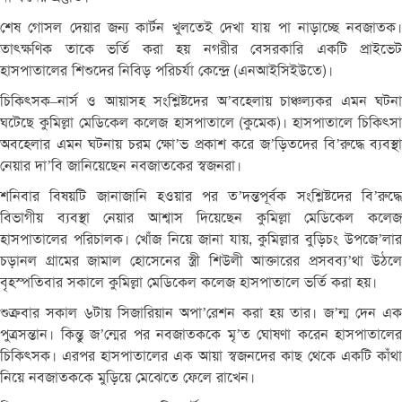
শেষ
গোসল
দেয়ার
জন্য
কার্টন
খুলতেই
দেখা
যায়
পা
নাড়াচ্ছে
নবজাতক
তাৎক্ষণিক
তাকে
ভর্তি
করা
হয়
নগরীর
বেসরকারি
একটি
প্রাইভেট
হাসপাতালের
শিশুদের
নিবিড়
পরিচর্যা
কেন্দ্রে
(
এনআইসিইউতে
)
।
চিকিৎসক
–
নার্স
ও
আয়াসহ
সংশ্লিষ্টদের
অ
’
বহেলায়
চাঞ্চল্যকর
এমন
ঘটন
ঘটেছে
কুমিল্লা
মেডিকেল
কলেজ
হাসপাতালে
(
কুমেক
)
।
হাসপাতালে
চিকিৎস
অবহেলার
এমন
ঘটনায়
চরম
ক্ষো
’
ভ
প্রকাশ
করে
জ
’
ড়িতদের
বি
’
রুদ্ধে
ব্যবস্থ
নেয়ার
দা
’
বি
জানিয়েছেন
নবজাতকের
স্বজনরা।
শনিবার
বিষয়টি
জানাজানি
হওয়ার
পর
ত
’
দন্তপূর্বক
সংশ্লিষ্টদের
বি
’
রুদ্ধ
বিভাগীয়
ব্যবস্থা
নেয়ার
আশ্বাস
দিয়েছেন
কুমিল্লা
মেডিকেল
কলে
হাসপাতালের
পরিচালক।
খোঁজ
নিয়ে
জানা
যায়
,
কুমিল্লার
বুড়িচং
উপজে
’
লার
চড়ানল
গ্রামের
জামাল
হোসেনের
স্ত্রী
শিউলী
আক্তারের
প্রসবব্য
’
থা
উঠলে
বৃহস্পতিবার
সকালে
কুমিল্লা
মেডিকেল
কলেজ
হাসপাতালে
ভর্তি
করা
হয়।
শুক্রবার
সকাল
৬টায়
সিজারিয়ান
অপা
’
রেশন
করা
হয়
তার।
জ
’
ন্ম
দেন
এ
পুত্রসন্তান।
কিন্তু
জ
’
ন্মের
পর
নবজাতককে
মৃ
’
ত
ঘোষণা
করেন
হাসপাতালের
চিকিৎসক।
এরপর
হাসপাতালের
এক
আয়া
স্বজনদের
কাছ
থেকে
একটি
কাঁথা
নিয়ে
নবজাতককে
মুড়িয়ে
মেঝেতে
ফেলে
রাখেন।