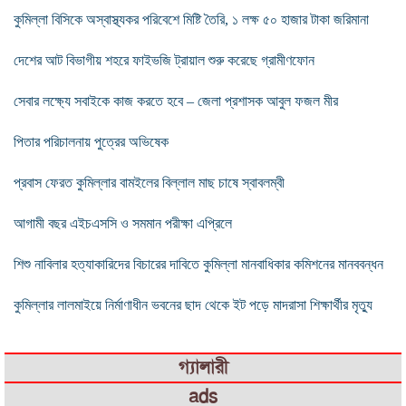
কুমিল্লা বিসিকে অস্বাস্থ্যকর পরিবেশে মিষ্টি তৈরি, ১ লক্ষ ৫০ হাজার টাকা জরিমানা
দেশের আট বিভাগীয় শহরে ফাইভজি ট্রায়াল শুরু করেছে গ্রামীণফোন
সেবার লক্ষ্যে সবাইকে কাজ করতে হবে – জেলা প্রশাসক আবুল ফজল মীর
পিতার পরিচালনায় পুত্রের অভিষেক
প্রবাস ফেরত কুমিল্লার বামইলের বিল্লাল মাছ চাষে স্বাবলম্বী
আগামী বছর এইচএসসি ও সমমান পরীক্ষা এপ্রিলে
শিশু নাবিলার হত্যাকারিদের বিচারের দাবিতে কুমিল্লা মানবাধিকার কমিশনের মানববন্ধন
কুমিল্লার লালমাইয়ে নির্মাণাধীন ভবনের ছাদ থেকে ইট পড়ে মাদরাসা শিক্ষার্থীর মৃত্যু
গ্যালারী
ads