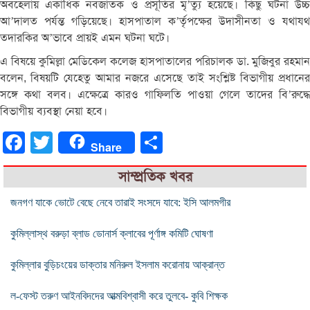
অবহেলায়
একাধিক
নবজাতক
ও
প্রসূতির
মৃ
’
ত্যু
হয়েছে।
কিছু
ঘটনা
উচ্
আ
’
দালত
পর্যন্ত
গড়িয়েছে।
হাসপাতাল
ক
’
র্তৃপক্ষের
উদাসীনতা
ও
যথাযথ
তদারকির
অ
’
ভাবে
প্রায়ই
এমন
ঘটনা
ঘটে।
এ
বিষয়ে
কুমিল্লা
মেডিকেল
কলেজ
হাসপাতালের
পরিচালক
ডা
.
মুজিবুর
রহমান
বলেন
,
বিষয়টি
যেহেতু
আমার
নজরে
এসেছে
তাই
সংশ্লিষ্ট
বিভাগীয়
প্রধানের
সঙ্গে
কথা
বলব।
এক্ষেত্রে
কারও
গাফিলতি
পাওয়া
গেলে
তাদের
বি
’
রুদ্ধে
বিভাগীয়
ব্যবস্থা
নেয়া
হবে।
Facebook
Twitter
Share
Share
সাম্প্রতিক খবর
জনগণ যাকে ভোটে বেছে নেবে তারাই সংসদে যাবে: ইসি আলমগীর
কুমিল্লাস্থ বরুড়া ব্লাড ডোনার্স ক্লাবের পূর্ণাঙ্গ কমিটি ঘোষণা
কুমিল্লার বুড়িচংয়ের ডাক্তার মনিরুল ইসলাম করোনায় আক্রান্ত
ল-ফেস্ট তরুণ আইনবিদদের আত্মবিশ্বাসী করে তুলবে- কুবি শিক্ষক