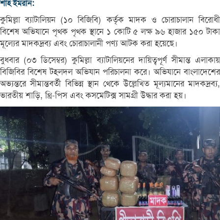
শাহ ইমরান:
কুমিল্লা ব্যাটালিয়ন (১০ বিজিবি) কর্তৃক মাদক ও চোরাচালান বিরোধী
বিশেষ অভিযানে পৃথক পৃথক স্থানে ১ কোটি ৫ লক্ষ ৯৬ হাজার ১৫০ টাকা
মূল্যের মাদকদ্রব্য এবং চোরাচালানী পণ্য আটক করা হয়েছে।
বুধবার (০৩ ডিসেম্বর) কুমিল্লা ব্যাটালিয়নের দায়িত্বপূর্ণ সীমান্ত এলাকায়
বিজিবির বিশেষ টহলদল অভিযান পরিচালনা করে। অভিযানে বাংলাদেশের
অভ্যন্তরে সীমান্তবর্তী বিভিন্ন স্থান থেকে উল্লেখিত মূল্যমানের মাদকদ্রব্য,
ভারতীয় শাড়ি, থ্রি-পিস এবং কসমেটিক্স সামগ্রী উদ্ধার করা হয়।