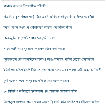
ব্যবসায় নামলেন চিত্রনায়িকা পরীমণি
দড়ি দিয়ে ফুল সজ্জিত গাড়ি টেনে এসপি আবিদকে বর্ণাঢ্য বিদায় দিলেন সহকর্মীরা
ন্যাপ প্রধান অধ্যাপক মোজাফফর আহমদ এর বর্ণাঢ্য জীবন
দাউদকান্দির রাস্তাঘাট বেহাল জনদুর্ভোগ চরমে
সচেতনতাই পারে যুবসমাজকে মাদক থেকে রক্ষা করতে
মুরাদনগরের সেই সাংবাদিকের অবস্থা আশঙ্কাজনক, জামিন পেলেন চেয়ারম্যান
ইলিয়টগঞ্জ দক্ষিণ ইউপি নির্বাচন: বাশরা গ্রাম থেকে একক প্রার্থী আলী আহমেদ মিয়াজী
কুবি সংলগ্ন সড়ক সংস্কারের দাবিতে ফের সড়ক অবরোধ
১০ বিজিবি’র অভিযানে মাদকদ্রব্য এবং অন্যান্য মালামাল আটক
নিরাপত্তা সংশয়ের কারণে আমরা ভারতে ক্রিকেট বর্জন করেছি: শাহরাস্তিতে আসিফ