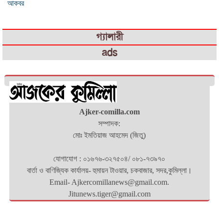
আকবর
গ্যালারী
ads
Ajker-comilla.com
সম্পাদক:
মোঃ ইমতিয়াজ আহমেদ (জিতু)
যোগাযোগ : ০১৬৭৬-৩২৭৫০৪/ ০৮১-৭৩৯৭০
বার্তা ও বাণিজ্যিক কার্যালয়- হুমায়ন টাওয়ার, চকবাজার, সদর,কুমিল্লা।
Email- Ajkercomillanews@gmail.com.
Jitunews.tiger@gmail.com