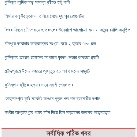
কুমিল্লা কান্দিরপাড়ে সামান্য বৃষ্টিতে হাটু পানি
মির্জার বালু উত্তোলন, তলিয়ে গেছে মুছাপুর রেগুলেটর
বিজয় দিবসে চৌদ্দগ্রামে ছাত্রদলের উদ্যোগে আলোচনা সভা ও আনন্দ র‌্যালি অনুষ্ঠিত
চাঁদপুরে করোনায় আক্রান্তের সংখ্যা বেড়ে ২ হাজার ৭৫০ জন
কুমিল্লায় তারেক রহমানের আগমনে যুবদল নেতার শুভেচ্ছা র‍্যালি
চৌদ্দগ্রামে ঈদের বাজারে প্রস্তুত ২০ মণ ওজনের সম্রাট
কুমিল্লায় স্ত্রীকে হত্যার দায়ে স্বামী গ্রেফতার
মোহাম্মদপুরে কৃষি মার্কেটে আগুনে পুড়ল শত শত ব্যবসায়ীর কপাল
নগরীর আশ্রাফপুরে গলায় ফাঁস দিয়ে তিন সন্তানের জনকের আত্নহত্যা
সর্বাধিক পঠিত খবর