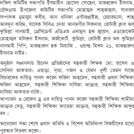
দক্ষিণ কমিটির সভাপতি ইসমাইল হোসেন সোহেল, মাজহারুল ইসলাম,
চৌদ্দগ্রাম উপজেলা কমিটির সভাপতি মোহাম্মদ শাহজাহান, সাধারণ
সম্পাদক হুমায়ুন কবীর, আল খলিফা এন্টারপ্রাইজ, চেয়ারম্যান, শাহ
আবদুল করিম, সাবেক সিবিএ নেতা আলমগীর সিকদার, রোটারী ক্লাব অব
কুমিল্লা লালমাই, প্রেসিডেন্ট এডিএম এনামুল হক জুয়েল, এডভোকেট
মোহাম্মদ মনিরুল ইসলাম, জর্জকোর্ট, কুমিল্লা, রোটারী ক্লাব অব কুমিল্লা
লালমাই পিপি, মাজহারুল হক মিয়াজি , ওয়াল্ড মিশন ২১, মাজহারুল
ইসলাম নাইম।
অনুষ্ঠান সঞ্চালনায় ছিলেন প্রতিষ্ঠানের সহকারী শিক্ষক মো: রাসেল ও
সেলিনা আকতার। এছাড়া, নৃত্য, গজল ও যেমন খুশী তেমন সাজে
বিচারকের দায়িত্ব পালন করেন ফরিদা আহমেদ, সহকারী প্রধান শিক্ষিকা
ফরিদা আহমেদ, সহকারী শিক্ষিকা নাসিমা আক্তার, সহকারী শিক্ষিকা
নাসিমা আকতার লাকি।
আপ্যায়ন ও রেফেল ড্র এর দায়িত্ব পালন করেন সহকারী শিক্ষিকা শামীমা
আক্তার সেতু, সহকারী শিক্ষিকা ফাতেমা আক্তার, সহকারী শিক্ষিক আব্দুর
রব ।
আলোচনা সভা শেষে প্রধান অতিথি ও বিশেষ অতিথিগণ বিজয়ীদের মধ্যে
পুরস্কার বিতরণ করেন।