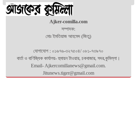
Ajker-comilla.com
সম্পাদক:
মোঃ ইমতিয়াজ আহমেদ (জিতু)
যোগাযোগ : ০১৬৭৬-৩২৭৫০৪/ ০৮১-৭৩৯৭০
বার্তা ও বাণিজ্যিক কার্যালয়- হুমায়ন টাওয়ার, চকবাজার, সদর,কুমিল্লা।
Email- Ajkercomillanews@gmail.com.
Jitunews.tiger@gmail.com