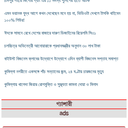
চাঁদপুর শহরে কিশোর গ্যাং এর ১১ সদস্য পুলিশের হাতে আটক
এমন ভয়ানক যুদ্ধ আগে কখন দেখেছেন মনে হয় না, ভিডিওটা দেখলে টাসকি খাইবেন
১০০% শিউর!
ঈদকে সামনে রেখে দেশের বাজারে দারুণ ডিজাইনের রিয়েলমি সি৩১
চলচ্চিত্র অভিনেত্রী আনোয়ারাকে প্রধানমন্ত্রীর অনুদান ৩০ লাখ টাকা
বাইউস্ট বিজনেস ক্লাবের উদ্যোগে উদ্যোগে ৩দিন ব্যাপী বিজনেস সপ্তাহ সমাপ্ত
কুমিল্লা নগরীতে একসঙ্গে পাঁচ সন্তানের জন্ম, ২৪ ঘণ্টায় চারজনের মৃত্যু
কুমিল্লায় খালেদা জিয়ার রোগমুক্তি ও সুস্থ্যতা কামনা দোয়া ও মিলাদ
গ্যালারী
ads