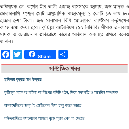
অধিনায়ক লে. কর্নেল মীর আলী এজাজ বাসস’কে জানায়, জব্দ মাদক ও
চোরাচালানি পণ্যের মোট আনুমানিক বাজারমূল্য ১ কোটি ১৩ লাখ ৮০
হাজার ৫শ’ টাকা। জব্দ মালামাল বিধি মোতাবেক কাস্টমস কর্তৃপক্ষের
কাছে জমা দেয়া হবে। কুমিল্লা ব্যাটালিয়ন (১০ বিজিবি) সীমান্ত এলাকায়
মাদক ও চোরাচালান প্রতিরোধে তাদের অভিযান অব্যাহত রাখবে বলেও
জানান।
Facebook
Twitter
Share
Share
সাম্প্রতিক খবর
চান্দিনায় বৃদ্ধার লাশ উদ্ধার
কুমিল্লা মহানগর মহিলা আ’লীগের কমিটি গঠন, মিতা সভাপতি ও আইরিন সম্পাদক
বাংলাদেশিদের জন্য ই-মেডিকেল ভিসা চালু করবে ভারত
দাউদকান্দিতে বসতঘরের আগুনে পুড়ে প্রাণ গেল মা-মেয়ের