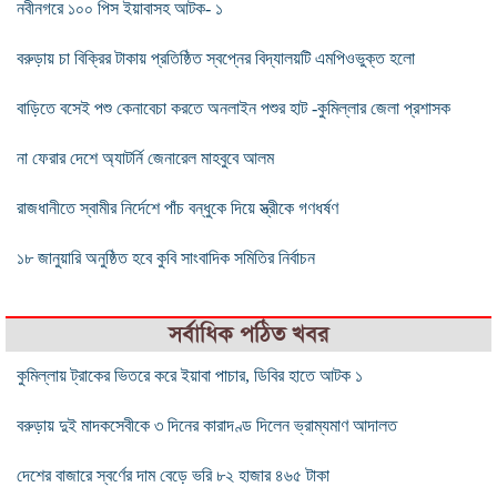
নবীনগরে ১০০ পিস ইয়াবাসহ আটক- ১
বরুড়ায় চা বিক্রির টাকায় প্রতিষ্ঠিত স্বপ্নের বিদ্যালয়টি এমপিওভুক্ত হলো
বাড়িতে বসেই পশু কেনাবেচা করতে অনলাইন পশুর হাট -কুমিল্লার জেলা প্রশাসক
না ফেরার দেশে অ্যাটর্নি জেনারেল মাহবুবে আলম
রাজধানীতে স্বামীর নির্দেশে পাঁচ বন্ধুকে দিয়ে স্ত্রীকে গণধর্ষণ
১৮ জানুয়ারি অনুষ্ঠিত হবে কুবি সাংবাদিক সমিতির নির্বাচন
সর্বাধিক পঠিত খবর
কুমিল্লায় ট্রাকের ভিতরে করে ইয়াবা পাচার, ডিবির হাতে আটক ১
বরুড়ায় দুই মাদকসেবীকে ৩ দিনের কারাদণ্ড দিলেন ভ্রাম্যমাণ আদালত
দেশের বাজারে স্বর্ণের দাম বেড়ে ভরি ৮২ হাজার ৪৬৫ টাকা