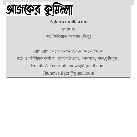
Ajker-comilla.com
সম্পাদক:
মোঃ ইমতিয়াজ আহমেদ (জিতু)
যোগাযোগ : ০১৬৭৬-৩২৭৫০৪/ ০৮১-৭৩৯৭০
বার্তা ও বাণিজ্যিক কার্যালয়- হুমায়ন টাওয়ার, চকবাজার, সদর,কুমিল্লা।
Email- Ajkercomillanews@gmail.com.
Jitunews.tiger@gmail.com