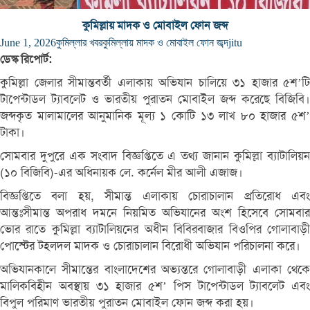
কুমিল্লায় মাদক ও মোবাইল ফোন জব্দ
June 1, 2026
কুমিল্লার খবর
কুমিল্লায় মাদক ও মোবাইল ফোন জব্দ
jitu
ডেস্ক রিপোর্ট:
কুমিল্লা জেলার সীমান্তবর্তী এলাকায় অভিযান চালিয়ে ৩১ হাজার ৫শ’টি
টাপেন্টাডল ট্যাবলেট ও ভারতীয় পুরাতন মোবাইল জব্দ করেছে বিজিবি।
জব্দকৃত মালামালের আনুমানিক মূল্য ১ কোটি ১৩ লাখ ৮০ হাজার ৫শ’
টাকা।
সোমবার দুপুরে এক সংবাদ বিজ্ঞপ্তিতে এ তথ্য জানান কুমিল্লা ব্যাটালিয়ন
(১০ বিজিবি)-এর অধিনায়ক লে. কর্নেল মীর আলী এজাজ।
বিজ্ঞপ্তিতে বলা হয়, সীমান্ত এলাকায় চোরাচালান প্রতিরোধ এবং
আন্তঃসীমান্ত অপরাধ দমনে নিয়মিত অভিযানের অংশ হিসেবে সোমবার
ভোর রাতে কুমিল্লা ব্যাটালিয়নের অধীন বিবিরবাজার বিওপির গোলাবাড়ী
পোস্টের টহলদল মাদক ও চোরাচালান বিরোধী অভিযান পরিচালনা করে।
অভিযানকালে সীমান্তের বাংলাদেশের অভ্যন্তরে গোলাবাড়ী এলাকা থেকে
মালিকবিহীন অবস্থায় ৩১ হাজার ৫শ’ পিস টাপেন্টাডল ট্যাবলেট এবং
বিপুল পরিমাণ ভারতীয় পুরাতন মোবাইল ফোন জব্দ করা হয়।