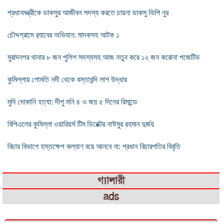
প্রধানমন্ত্রীকে ডাকসুর আজীবন সদস্য করতে চায়না ডাকসু ভিপি নুর
চৌদ্দগ্রামে র‌্যাবের অভিযান: মাদকসহ আটক ১
মুরাদনগর থানার ৮ জন পুলিশ সদস্যসহ আজ নতুন করে ১২ জন করোনা পজেটিভ
কুমিল্লায় গোমতি নদী থেকে বস্তাবন্দি লাশ উদ্ধার
মুদি দোকানি হত্যা: দীপু মনি ৪ ও জয় ৫ দিনের রিমান্ডে
বিপিএলের কুমিল্লা ওয়ারিয়র্স টিম ডিরেক্টর নাঈমুর রহমান দুর্জয়
বিচার বিভাগে হস্তক্ষেপ কল্যাণ বয়ে আনবে না: প্রধান বিচারপতির বিবৃতি
গ্যালারী
ads