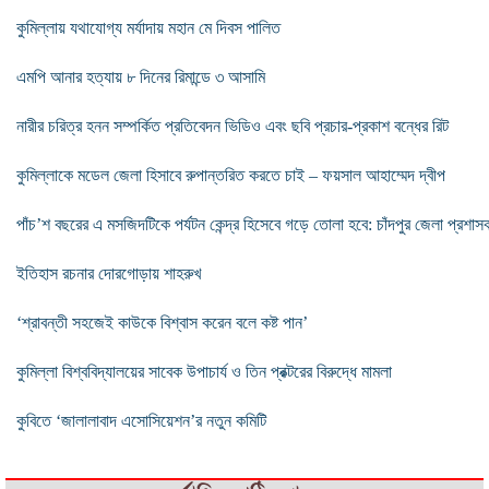
কুমিল্লায় যথাযোগ্য মর্যাদায় মহান মে দিবস পালিত
এমপি আনার হত্যায় ৮ দিনের রিমান্ডে ৩ আসামি
নারীর চরিত্র হনন সম্পর্কিত প্রতিবেদন ভিডিও এবং ছবি প্রচার-প্রকাশ বন্ধের রিট
কুমিল্লাকে মডেল জেলা হিসাবে রুপান্তরিত করতে চাই – ফয়সাল আহাম্মেদ দ্বীপ
পাঁচ’শ বছরের এ মসজিদটিকে পর্যটন কেন্দ্র হিসেবে গড়ে তোলা হবে: চাঁদপুর জেলা প্রশাস
ইতিহাস রচনার দোরগোড়ায় শাহরুখ
‘শ্রাবন্তী সহজেই কাউকে বিশ্বাস করেন বলে কষ্ট পান’
কুমিল্লা বিশ্ববিদ্যালয়ের সাবেক উপাচার্য ও তিন প্রক্টরের বিরুদ্ধে মামলা
কুবিতে ‘জালালাবাদ এসোসিয়েশন’র নতুন কমিটি