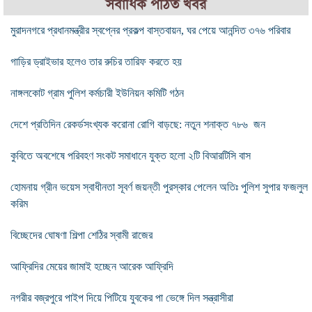
সর্বাধিক পঠিত খবর
মুরাদনগরে প্রধানমন্ত্রীর স্বপ্নের প্রকল্প বাস্তবায়ন, ঘর পেয়ে আনন্দিত ৩৭৬ পরিবার
গাড়ির ড্রাইভার হলেও তার রুচির তারিফ করতে হয়
নাঙ্গলকোট গ্রাম পুলিশ কর্মচারী ইউনিয়ন কমিটি গঠন
দেশে প্রতিদিন রেকর্ডসংখ্যক করোনা রোগি বাড়ছে: নতুন শনাক্ত ৭৮৬ জন
কুবিতে অবশেষে পরিবহণ সংকট সমাধানে যুক্ত হলো ২টি বিআরটিসি বাস
হোমনায় গ্রীন ভয়েস স্বাধীনতা সূবর্ণ জয়ন্তী পুরস্কার পেলেন অতিঃ পুলিশ সুপার ফজলুল
করিম
বিচ্ছেদের ঘোষণা শিল্পা শেঠির স্বামী রাজের
আফ্রিদির মেয়ের জামাই হচ্ছেন আরেক আফ্রিদি
নগরীর বজ্রপুরে পাইপ দিয়ে পিটিয়ে যুবকের পা ভেঙ্গে দিল সন্ত্রাসীরা