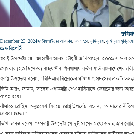
কুমিল্
December 23, 2024
জাতীয়
আইনের আওতায়
,
আনা হবে
,
কুমিল্লায়
,
কুমিল্লায় মুক্তিয
ডেস্ক রিপোর্ট:
স্বরাষ্ট্র উপদেষ্টা মো. জাহাঙ্গীর আলম চৌধুরী জানিয়েছেন, ২০০৯ সালে
সোমবার (২৩ ডিসেম্বর) রাজধানীর পিলখানায় বর্ডার গার্ড বাংলাদেশের (বি
স্বরাষ্ট্র উপদেষ্টা বলেন, “বিডিআর বিদ্রোহের ঘটনায় ৭ সদস্যের একটি 
তিনি আরও জানান, সাবেক প্রধানমন্ত্রী শেখ হাসিনাকে ফেরানোর জন্য ভারতের
সম্পন্ন হবে।
সীমান্তে রোহিঙ্গা অনুপ্রবেশ বিষয়ে স্বরাষ্ট্র উপদেষ্টা বলেন, “আমাদের
দেওয়া হচ্ছে।”
তিনি আরও বলেন, “পররাষ্ট্র উপদেষ্টা যে দুই মাসের মধ্যে ৬০ হাজার রোহ
এ সময় কুমিল্লায় মুক্তিযোদ্ধাদের হেনস্তার ঘটনায় জড়িতদের আইনের আও