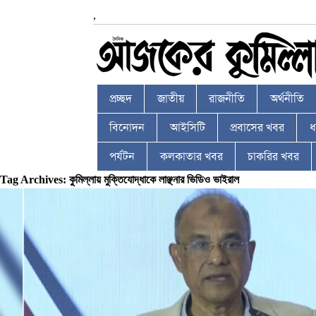
,
প্রচ্ছদ
জাতীয়
রাজনীতি
অর্থনীতি
বিনোদন
আইসিটি
প্রবাসের খবর
ধর
পর্যটন
কলকাতার খবর
চাকরির খবর
Tag Archives: কুমিল্লায় মুক্তিযোদ্ধাকে লাঞ্ছনার ভিডিও ভাইরাল