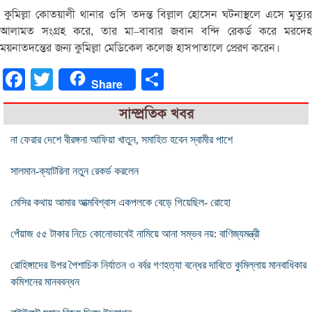
কুমিল্লা
কোতয়ালী
থানার
ওসি
তদন্ত
বিল্লাল
হোসেন
ঘটনাস্থলে
এসে
মৃত্যু
আলামত
সংগ্রহ
করে
,
তার
মা
–
বাবার
জবান
বন্দি
রেকর্ড
করে
মরদে
ময়নাতদন্তের
জন্য
কুমিল্লা
মেডিকেল
কলেজ
হাসপাতালে
প্রেরণ
করেন।
Facebook
Twitter
Share
Share
সাম্প্রতিক খবর
না ফেরার দেশে বীরঙ্গনা আফিয়া খাতুন, সমাহিত হবেন স্বামীর পাশে
সালমান-ক্যাটরিনা নতুন রেকর্ড করলেন
মেসির কথায় আমার আত্মবিশ্বাস একপলকে বেড়ে গিয়েছিল- রোহো
পেঁয়াজ ৫৫ টাকার নিচে কোনোভাবেই নামিয়ে আনা সম্ভব নয়: বাণিজ্যমন্ত্রী
রোহিঙ্গাদের উপর পৈশাচিক নির্যাতন ও বর্বর গণহত্যা বন্ধের দাবিতে কুমিল্লায় মানবাধিকার
কমিশনের মানববন্ধন