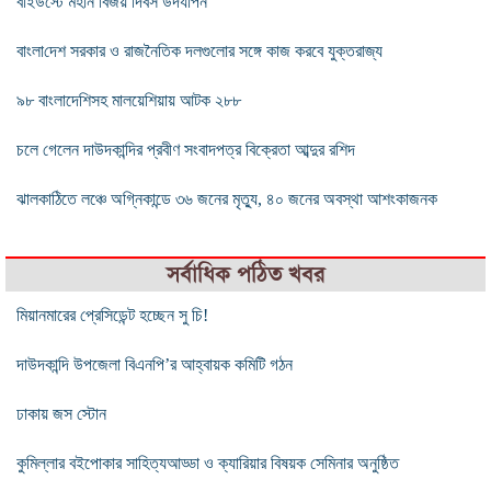
বাইউস্টে মহান বিজয় দিবস উদযাপন
বাংলা‌দেশ সরকার ও রাজনৈতিক দলগুলোর সঙ্গে কাজ করবে যুক্তরাজ্য
৯৮ বাংলাদেশিসহ মালয়েশিয়ায় আটক ২৮৮
চলে গেলেন দাউদকান্দির প্রবীণ সংবাদপত্র বিক্রেতা আব্দুর রশিদ
ঝালকাঠিতে লঞ্চে অগ্নিকান্ডে ৩৬ জনের মৃত্যু, ৪০ জনের অবস্থা আশংকাজনক
সর্বাধিক পঠিত খবর
মিয়ানমারের প্রেসিডেন্ট হচ্ছেন সু চি!
দাউদকান্দি উপজেলা বিএনপি’র আহ্বায়ক কমিটি গঠন
ঢাকায় জস স্টোন
কুমিল্লার বইপোকার সাহিত্যআড্ডা ও ক্যারিয়ার বিষয়ক সেমিনার অনুষ্ঠিত