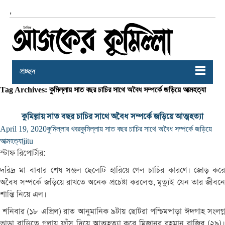
,
প্রচ্ছদ
Tag Archives: কুমিল্লায় সাত বছর চাচির সাথে অবৈধ সম্পর্কে জড়িয়ে আত্মহত্যা
কুমিল্লায় সাত বছর চাচির সাথে অবৈধ সম্পর্কে জড়িয়ে আত্মহত্যা
April 19, 2020
কুমিল্লার খবর
কুমিল্লায় সাত বছর চাচির সাথে অবৈধ সম্পর্কে জড়িয়ে
আত্মহত্যা
jitu
স্টাফ রিপোর্টার:
দরিদ্র
মা
–
বাবার
শেষ
সম্ভল
ছেলেটি
হারিয়ে
গেল
চাচির
কারণে।
জোড়
কর
অবৈধ
সম্পর্কে
জড়িয়ে
রাখতে
অনেক
প্রচেষ্টা
করলেও
,
মৃত্যুই
যেন
তার
জীবন
শান্তি
নিয়ে
এল।
শনিবার
(
১৮
এপ্রিল
)
রাত
আনুমানিক
৯টায়
ছোটরা
পশ্চিমপাড়া
ঈদগাহ
সংলগ্ন
ভাড়া
বাড়িতে
গলায়
ফাঁস
দিয়ে
আত্মহত্যা
করে
মিজানুর
রহমান
রাজিব
(
২৯
)