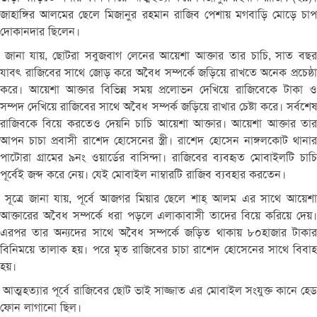
জাহাঙ্গির
আলমের
ছেলে
মিজানুর
রহমান
রাজিব
পেশায়
মগবাড়ি
মোড়ে
চা
দোকানদার
ছিলেন।
জানা
যায়
,
ছোটরা
সবুজবাগ
লেনের
আয়েশা
আক্তার
তার
চাচি
,
সাত
বছ
যাবৎ
রাজিবের
সাথে
জোড়
করে
অবৈধ
সম্পর্কে
জড়িয়ে
রাখতে
অনেক
প্রচেষ্ঠ
করে।
আয়েশা
আক্তার
বিভিন্ন
সময়
প্রলোভন
দেখিয়ে
রাজিবেকে
টাকা
সম্পদ
দেখিয়ে
রাজিবের
সাথে
অবৈধ
সম্পর্ক
জড়িয়ে
রাখার
চেষ্টা
করে।
সর্বশে
রাজিবকে
বিয়ে
করতেও
দেয়নি
চাচি
আয়েশা
আক্তার।
আয়েশা
আক্তার
তা
আপন
চাচা
প্রবাসী
রাশেদ
হোসেনের
স্ত্রী।
রাশেদ
হোসেন
নাঙ্গলকোট
থানা
পাটোরা
গ্রামের
৯নং
ওয়ার্ডের
বাসিন্দা।
রাজিবের
ব্যবহৃত
মোবাইলটি
চাচি
পূর্বেই
জব্দ
করে
নেয়।
যেই
মোবাইল
নাম্বারটি
রাজিব
ব্যবহার
করতেন।
সূত্রে
জানা
যায়
,
পূর্বে
আজগর
মিয়ার
ছেলে
শাহ্‌
আলম
এর
সাথে
আয়েশা
আক্তারের
অবৈধ
সম্পর্কে
ধরা
পড়লে
এলাকাবাসী
তাদের
বিয়ে
করিয়ে
দেয়
এরপর
তার
অন্যদের
সাথে
অবৈধ
সম্পর্কে
জড়িত
থাকায়
৮০হাজার
টাকা
বিনিময়ে
তালাক
হয়।
পরে
মৃত
রাজিবের
চাচা
রাশেদ
হোসেনের
সাথে
বিবা
হয়।
আত্মহত্যার
পূর্বে
রাজিবের
ছোট
ভাই
সাজ্জাত
এর
মোবাইল
সংযুক্ত
কানে
হে
ফোন
লাগানো
ছিল।