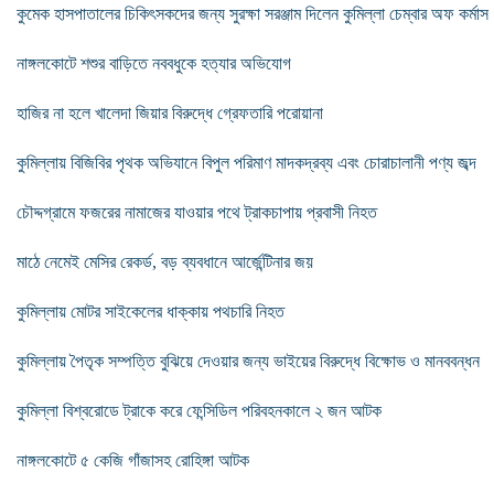
কুমেক হাসপাতালের চিকিৎসকদের জন্য সুরক্ষা সরঞ্জাম দিলেন কুমিল্লা চেম্বার অফ কর্মাস
নাঙ্গলকোটে শশুর বাড়িতে নববধুকে হত্যার অভিযোগ
হাজির না হলে খালেদা জিয়ার বিরুদ্ধে গ্রেফতারি পরোয়ানা
কুমিল্লায় বিজিবির পৃথক অভিযানে বিপুল পরিমাণ মাদকদ্রব্য এবং চোরাচালানী পণ্য জব্দ
চৌদ্দগ্রামে ফজরের নামাজের যাওয়ার পথে ট্রাকচাপায় প্রবাসী নিহত
মাঠে নেমেই মেসির রেকর্ড, বড় ব্যবধানে আর্জেন্টিনার জয়
কুমিল্লায় মোটর সাইকেলের ধাক্কায় পথচারি নিহত
কুমিল্লায় পৈতৃক সম্পত্তি বুঝিয়ে দেওয়ার জন্য ভাইয়ের বিরুদ্ধে বিক্ষোভ ও মানববন্ধন
কুমিল্লা বিশ্বরোডে ট্রাকে করে ফেন্সিডিল পরিবহনকালে ২ জন আটক
নাঙ্গলকোটে ৫ কেজি গাঁজাসহ রোহিঙ্গা আটক