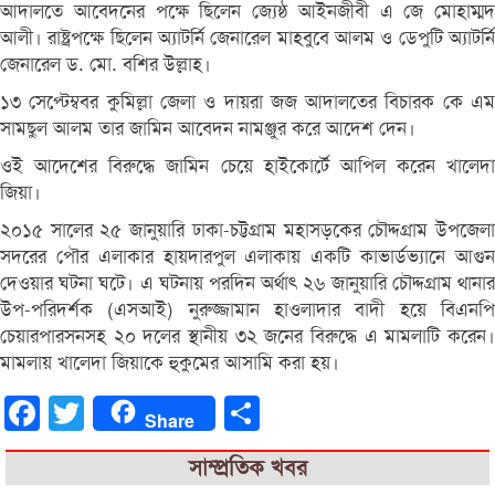
আদালতে আবেদনের পক্ষে ছিলেন জ্যেষ্ঠ আইনজীবী এ জে মোহাম্মদ
আলী। রাষ্ট্রপক্ষে ছিলেন অ্যাটর্নি জেনারেল মাহবুবে আলম ও ডেপুটি অ্যাটর্নি
জেনারেল ড. মো. বশির উল্লাহ।
১৩ সেপ্টেম্ববর কুমিল্লা জেলা ও দায়রা জজ আদালতের বিচারক কে এম
সামছুল আলম তার জামিন আবেদন নামঞ্জুর করে আদেশ দেন।
ওই আদেশের বিরুদ্ধে জামিন চেয়ে হাইকোর্টে আপিল করেন খালেদা
জিয়া।
২০১৫ সালের ২৫ জানুয়ারি ঢাকা-চট্টগ্রাম মহাসড়কের চৌদ্দগ্রাম উপজেলা
সদরের পৌর এলাকার হায়দারপুল এলাকায় একটি কাভার্ডভ্যানে আগুন
দেওয়ার ঘটনা ঘটে। এ ঘটনায় পরদিন অর্থাৎ ২৬ জানুয়ারি চৌদ্দগ্রাম থানার
উপ-পরিদর্শক (এসআই) নুরুজ্জামান হাওলাদার বাদী হয়ে বিএনপি
চেয়ারপারসনসহ ২০ দলের স্থানীয় ৩২ জনের বিরুদ্ধে এ মামলাটি করেন।
মামলায় খালেদা জিয়াকে হুকুমের আসামি করা হয়।
Facebook
Twitter
Share
Share
সাম্প্রতিক খবর