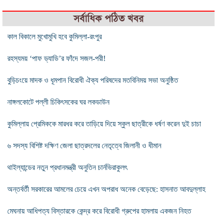
সর্বাধিক পঠিত খবর
কাল বিকালে মুখোমুখি হবে কুমিল্লা-রংপুর
রহস্যময় ‘পাফ ড্যাডি’র ফাঁদে সজল-পরী!
বুড়িচংয়ে মাদক ও ধূমপান বিরোধী ঐক্য পরিষদের মতবিনিময় সভা অনুষ্ঠিত
নাঙ্গলকোটে পল্লী চিকিৎসকের ঘর লকডাউন
কুমিল্লায় প্রেমিককে মারধর করে তাড়িয়ে দিয়ে স্কুল ছাত্রীকে ধর্ষণ করেন দুই চাচা
৬ সদস্য বিশিষ্ট দক্ষিণ জেলা ছাত্রদলের নেতৃত্বে জিলানী ও ধীমান
থাইল্যান্ডের নতুন প্রধানমন্ত্রী অনুতিন চার্নভিরাকুলৎ
অন্তর্বর্তী সরকারের আমলের চেয়ে এখন অপরাধ অনেক বেড়েছে: হাসনাত আবদুল্লাহ
মেঘনায় আধিপত্য বিস্তারকে কেন্দ্র করে বিরোধী গ্রুপের হামলায় একজন নিহত